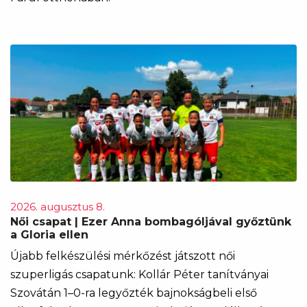
2026. augusztus 8.
Női csapat | Ezer Anna bombagóljával győztünk
a Gloria ellen
Újabb felkészülési mérkőzést játszott női
szuperligás csapatunk: Kollár Péter tanítványai
Szovátán 1–0-ra legyőzték bajnokságbeli első