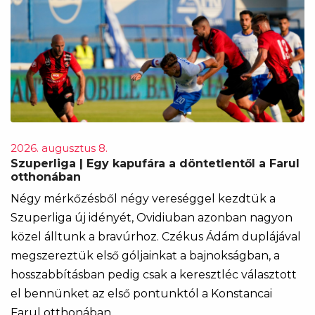
2026. augusztus 8.
Szuperliga | Egy kapufára a döntetlentől a Farul
otthonában
Négy mérkőzésből négy vereséggel kezdtük a
Szuperliga új idényét, Ovidiuban azonban nagyon
közel álltunk a bravúrhoz. Czékus Ádám duplájával
megszereztük első góljainkat a bajnokságban, a
hosszabbításban pedig csak a keresztléc választott
el bennünket az első pontunktól a Konstancai
Farul otthonában.