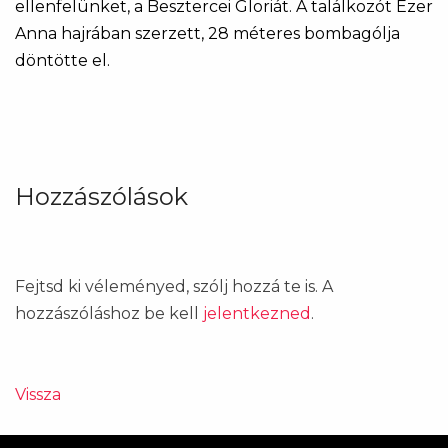
ellenfelünket, a Besztercei Gloriát. A találkozót Ezer
Anna hajrában szerzett, 28 méteres bombagólja
döntötte el.
Hozzászólások
Fejtsd ki véleményed, szólj hozzá te is. A
hozzászóláshoz be kell
jelentkezned
.
Vissza