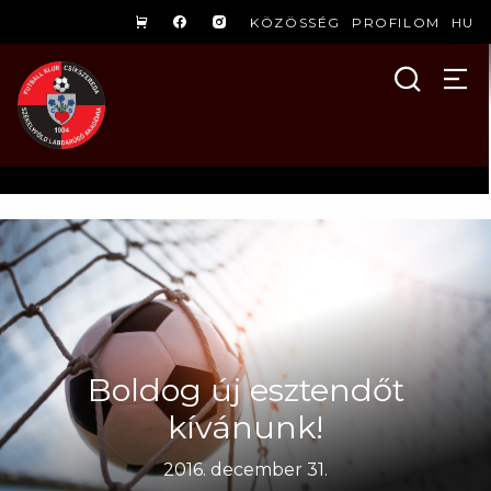
KÖZÖSSÉG
PROFILOM
HU
Boldog új esztendőt
kívánunk!
2016. december 31.