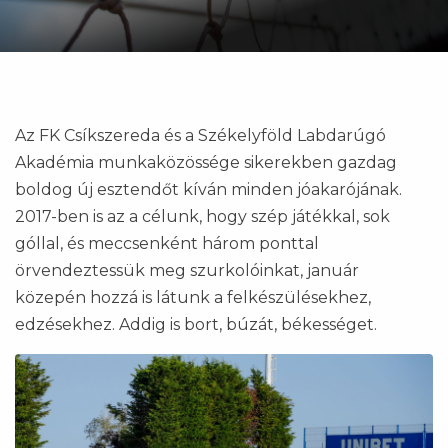
Az FK Csíkszereda és a Székelyföld Labdarúgó
Akadémia munkaközössége sikerekben gazdag
boldog új esztendőt kíván minden jóakarójának.
2017-ben is az a célunk, hogy szép játékkal, sok
góllal, és meccsenként három ponttal
örvendeztessük meg szurkolóinkat, január
közepén hozzá is látunk a felkészülésekhez,
edzésekhez. Addig is bort, búzát, békességet.