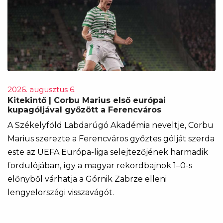
2026. augusztus 6.
Kitekintő | Corbu Marius első európai
kupagóljával győzött a Ferencváros
A Székelyföld Labdarúgó Akadémia neveltje, Corbu
Marius szerezte a Ferencváros győztes gólját szerda
este az UEFA Európa-liga selejtezőjének harmadik
fordulójában, így a magyar rekordbajnok 1–0-s
előnyből várhatja a Górnik Zabrze elleni
lengyelországi visszavágót.