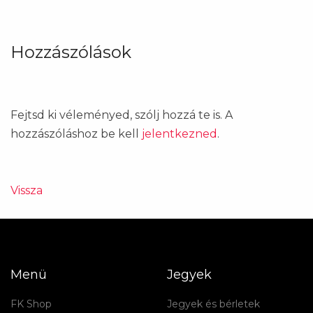
Hozzászólások
Fejtsd ki véleményed, szólj hozzá te is. A
hozzászóláshoz be kell
jelentkezned
.
Vissza
Menü
Jegyek
FK Shop
Jegyek és bérletek