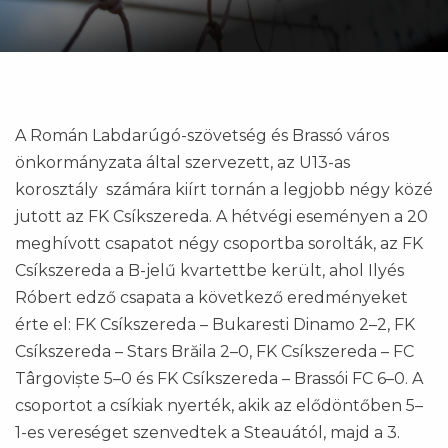
A Román Labdarúgó-szövetség és Brassó város
önkormányzata által szervezett, az U13-as
korosztály számára kiírt tornán a legjobb négy közé
jutott az FK Csíkszereda. A hétvégi eseményen a 20
meghívott csapatot négy csoportba sorolták, az FK
Csíkszereda a B-jelű kvartettbe került, ahol Ilyés
Róbert edző csapata a következő eredményeket
érte el: FK Csíkszereda – Bukaresti Dinamo 2–2, FK
Csíkszereda – Stars Brăila 2–0, FK Csíkszereda – FC
Târgoviște 5–0 és FK Csíkszereda – Brassói FC 6–0. A
csoportot a csíkiak nyerték, akik az elődöntőben 5–
1-es vereséget szenvedtek a Steauától, majd a 3.