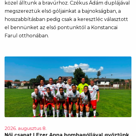
közel álltunk a bravúrhoz. Czékus Ádám duplájával
megszereztük első góljainkat a bajnokságban, a
hosszabbításban pedig csak a keresztléc választott
el bennünket az első pontunktól a Konstancai
Farul otthonában.
2026. augusztus 8.
Női csapat | Ezer Anna bombagóljával győztünk