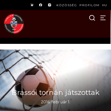
KÖZÖSSÉG
PROFILOM
HU
Brassói tornán játszottak
2016. február 1.