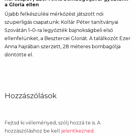
a Gloria ellen
Újabb felkészülési mérkőzést játszott női
szuperligás csapatunk: Kollár Péter tanítványai
Szovátán 1–0-ra legyőzték bajnokságbeli első
ellenfelünket, a Besztercei Gloriát. A találkozót Ezer
Anna hajrában szerzett, 28 méteres bombagólja
döntötte el.
Hozzászólások
Fejtsd ki véleményed, szólj hozzá te is. A
hozzászóláshoz be kell
jelentkezned
.