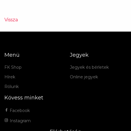
Vissza
Menü
Jegyek
FK Shop
Jegyek és bérletek
Hírek
Online jegyek
Rólunk
Kövess minket
Facebook
Instagram