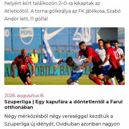
helyért kiírt találkozón 2–0-ra kikaptak az
Atleticótól. A torna gólkirálya az FK játékosa, Szabó
Andor lett, 11 góllal.
2026. augusztus 8.
Szuperliga | Egy kapufára a döntetlentől a Farul
otthonában
Négy mérkőzésből négy vereséggel kezdtük a
Szuperliga új idényét, Ovidiuban azonban nagyon