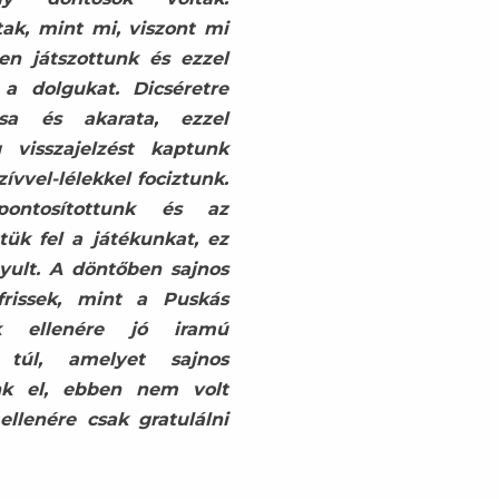
ak, mint mi, viszont mi
en játszottunk és ezzel
 a dolgukat. Dicséretre
sa és akarata, ezzel
 visszajelzést kaptunk
ívvel-lélekkel fociztunk.
ontosítottunk és az
tük fel a játékunkat, ez
yult. A döntőben sajnos
rissek, mint a Puskás
 ellenére jó iramú
túl, amelyet sajnos
ünk el, ebben nem volt
llenére csak gratulálni