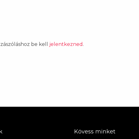
ozzászóláshoz be kell
jelentkezned
.
k
Kövess minket