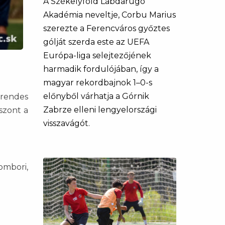
A Székelyföld Labdarúgó
Akadémia neveltje, Corbu Marius
szerezte a Ferencváros győztes
gólját szerda este az UEFA
Európa-liga selejtezőjének
harmadik fordulójában, így a
magyar rekordbajnok 1–0-s
előnyből várhatja a Górnik
 rendes
Zabrze elleni lengyelországi
szont a
visszavágót.
ombori,