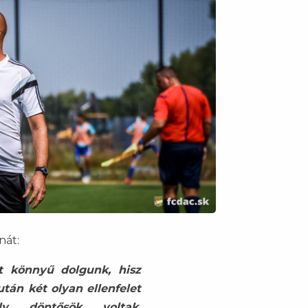
nát:
t könnyű dolgunk, hisz
tán két olyan ellenfelet
ly döntősök voltak.