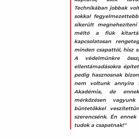
Technikában jobbak volt
sokkal fegyelmezettebb
sikerült megnehezíteni
méltó a fiúk kitartá
kapcsolatosan rengeteg
minden csapattól, hisz sz
A védelmünkre összp
ellentámadásokra építet
pedig hasznosnak bizon
nem voltunk annyira f
Akadémia, de ennek
mérkőzésen vagyunk 
büntetőkkel veszített
szerencsénk. Én ennek e
tudok a csapatnak!"