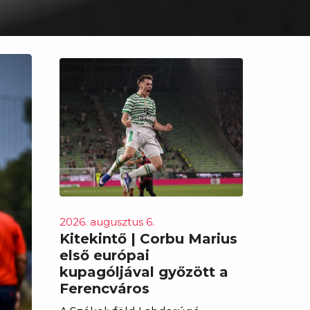
2026. augusztus 6.
Kitekintő | Corbu Marius
első európai
kupagóljával győzött a
Ferencváros