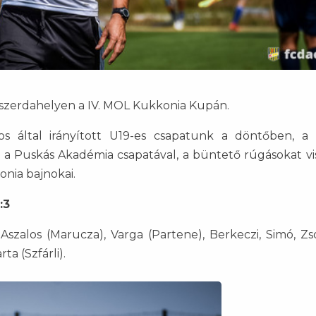
zerdahelyen a IV. MOL Kukkonia Kupán.
s által irányított U19-es csapatunk a döntőben, a
tt a Puskás Akadémia csapatával, a büntető rúgásokat vi
onia bajnokai.
:3
szalos (Marucza), Varga (Partene), Berkeczi, Simó, Zs
ta (Szfárli).