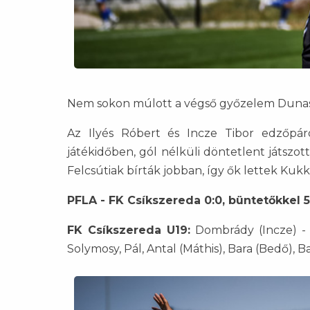
Nem sokon múlott a végső győzelem Dunas
Az Ilyés Róbert és Incze Tibor edzőpáro
játékidőben, gól nélküli döntetlent játszo
Felcsútiak bírták jobban, így ők lettek Kukk
PFLA - FK Csíkszereda 0:0, büntetőkkel 5
FK Csíkszereda U19:
Dombrády (Incze) - A
Solymosy, Pál, Antal (Máthis), Bara (Bedő), Bar