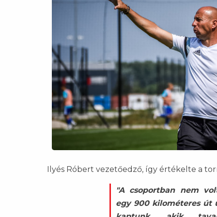
Ilyés Róbert vezetőedző, így értékelte a tor
"A csoportban nem vol
egy 900 kilométeres út u
kaptunk, akik tava