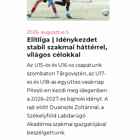
2026. augusztus 5.
Elitliga | Idénykezdet
stabil szakmai háttérrel,
világos célokkal
Az U15-ös és U16-os csapatunk
szombaton Târgoviștén, az U17-
es és U18-as együttes vasárnap
Pitești-en kezdi meg idegenben
a 2026–2027-es bajnoki idényt. A
rajt előtt Dusinszki Zoltánnal, a
Székelyföld Labdarúgó
Akadémia szakmai igazgatójával
beszélgettünk.