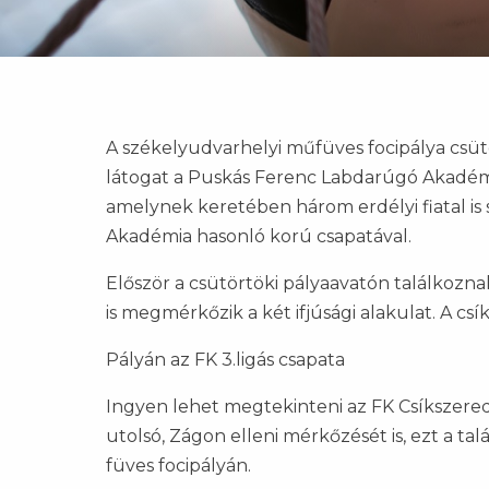
A székelyudvarhelyi műfüves focipálya csü
látogat a Puskás Ferenc Labdarúgó Akadémia
amelynek keretében három erdélyi fiatal is 
Akadémia hasonló korú csapatával.
Először a csütörtöki pályaavatón találkozna
is megmérkőzik a két ifjúsági alakulat. A cs
Pályán az FK 3.ligás csapata
Ingyen lehet megtekinteni az FK Csíkszered
utolsó, Zágon elleni mérkőzését is, ezt a ta
füves focipályán.