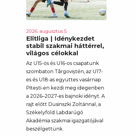
2026. augusztus 5.
Elitliga | Idénykezdet
stabil szakmai háttérrel,
világos célokkal
Az U15-ös és U16-os csapatunk
szombaton Târgoviștén, az U17-
es és U18-as együttes vasárnap
Pitești-en kezdi meg idegenben
a 2026–2027-es bajnoki idényt. A
rajt előtt Dusinszki Zoltánnal, a
Székelyföld Labdarúgó
Akadémia szakmai igazgatójával
beszélgettünk.