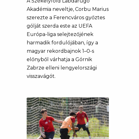
A Székelyföld Labdarúgó
Akadémia neveltje, Corbu Marius
szerezte a Ferencváros győztes
gólját szerda este az UEFA
Európa-liga selejtezőjének
harmadik fordulójában, így a
magyar rekordbajnok 1–0-s
előnyből várhatja a Górnik
Zabrze elleni lengyelországi
visszavágót.