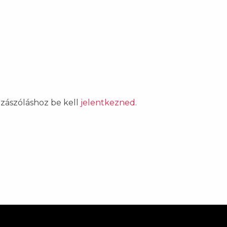
ozzászóláshoz be kell
jelentkezned
.