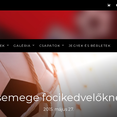
REK
GALÉRIA
CSAPATOK
JEGYEK ÉS BÉRLETEK
semege focikedvelőkn
2015. május 27.