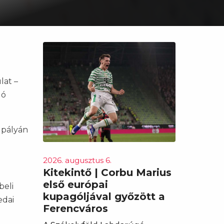
e
lat –
gó
s pályán
2026. augusztus 6.
Kitekintő | Corbu Marius
első európai
beli
kupagóljával győzött a
edai
Ferencváros