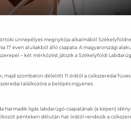
törtöki ünnepélyes megnyitója alkalmából Székelyföldr
 17 éven aluliakból álló csapata. A magyarországi alaku
szerepel – két mérkőzést játszik a Székelyföldi Labdarú
k, majd szombaton délelőtt 11 órától a csíkszeredai füve
íkszeredai találkozóra a belépés ingyenes.
a harmadik ligás labdarúgó-csapatának (a képen) idény
lálkozót pénteken délután hat órától rendezik a csíkszer