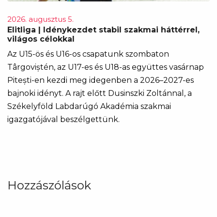
2026. augusztus 5.
Elitliga | Idénykezdet stabil szakmai háttérrel,
világos célokkal
Az U15-ös és U16-os csapatunk szombaton
Târgoviștén, az U17-es és U18-as együttes vasárnap
Pitești-en kezdi meg idegenben a 2026–2027-es
bajnoki idényt. A rajt előtt Dusinszki Zoltánnal, a
Székelyföld Labdarúgó Akadémia szakmai
igazgatójával beszélgettünk.
Hozzászólások