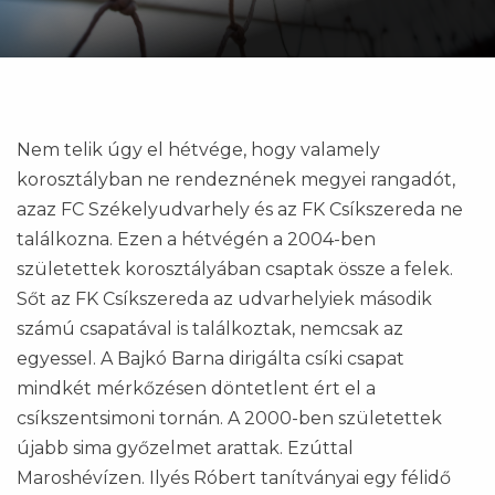
Nem telik úgy el hétvége, hogy valamely
korosztályban ne rendeznének megyei rangadót,
azaz FC Székelyudvarhely és az FK Csíkszereda ne
találkozna. Ezen a hétvégén a 2004-ben
születettek korosztályában csaptak össze a felek.
Sőt az FK Csíkszereda az udvarhelyiek második
számú csapatával is találkoztak, nemcsak az
egyessel. A Bajkó Barna dirigálta csíki csapat
mindkét mérkőzésen döntetlent ért el a
csíkszentsimoni tornán. A 2000-ben születettek
újabb sima győzelmet arattak. Ezúttal
Maroshévízen. Ilyés Róbert tanítványai egy félidő