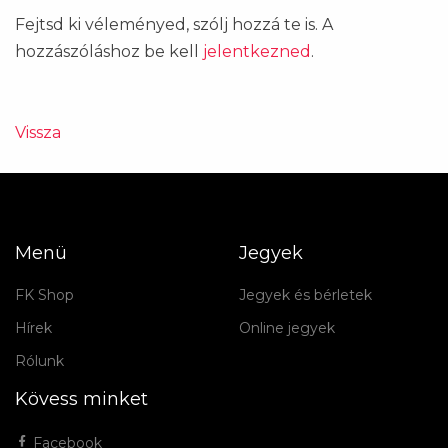
Fejtsd ki véleményed, szólj hozzá te is. A
hozzászóláshoz be kell
jelentkezned
.
Vissza
Menü
Jegyek
FK Shop
Jegyek és bérletek
Hírek
Online jegyek
Rólunk
Kövess minket
Facebook