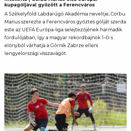
kupagóljával győzött a Ferencváros
A Székelyföld Labdarúgó Akadémia neveltje, Corbu
Marius szerezte a Ferencváros győztes gólját szerda
este az UEFA Európa-liga selejtezőjének harmadik
fordulójában, így a magyar rekordbajnok 1–0-s
előnyből várhatja a Górnik Zabrze elleni
lengyelországi visszavágót.