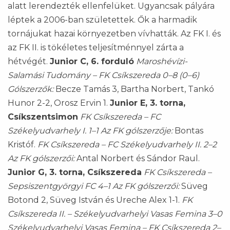
alatt lerendezték ellenfelüket. Ugyancsak pályára
léptek a 2006-ban születettek. Ők a harmadik
tornájukat hazai környezetben vívhatták. Az FK I. és
az FK II. is tökéletes teljesítménnyel zárta a
hétvégét.
Junior C, 6. forduló
Maroshévízi-
Salamási Tudomány – FK Csíkszereda 0–8 (0–6)
Gólszerzők:
Becze Tamás 3, Bartha Norbert, Tankó
Hunor 2-2, Orosz Ervin 1.
Junior E, 3. torna,
Csíkszentsimon
FK Csíkszereda – FC
Székelyudvarhely I. 1–1
Az FK gólszerzője:
Bontas
Kristóf.
FK Csíkszereda – FC Székelyudvarhely II. 2–2
Az FK gólszerzői:
Antal Norbert és Sándor Raul.
Junior G, 3. torna, Csíkszereda
FK Csíkszereda –
Sepsiszentgyörgyi FC 4–1
Az FK gólszerzői:
Süveg
Botond 2, Süveg István és Ureche Alex 1-1.
FK
Csíkszereda II. – Székelyudvarhelyi Vasas Femina 3–0
Székelyudvarhelyi Vasas Femina – FK Csíkszereda 2–