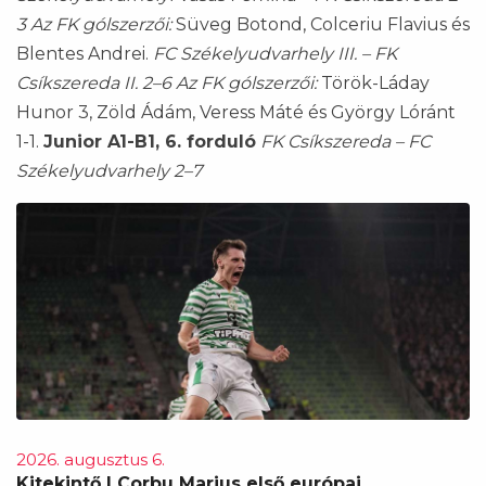
3
Az FK gólszerzői:
Süveg Botond, Colceriu Flavius és
Blentes Andrei.
FC Székelyudvarhely III. – FK
Csíkszereda II. 2–6
Az FK gólszerzői:
Török-Láday
Hunor 3, Zöld Ádám, Veress Máté és György Lóránt
1-1.
Junior A1-B1, 6. forduló
FK Csíkszereda – FC
Székelyudvarhely 2–7
2026. augusztus 6.
Kitekintő | Corbu Marius első európai