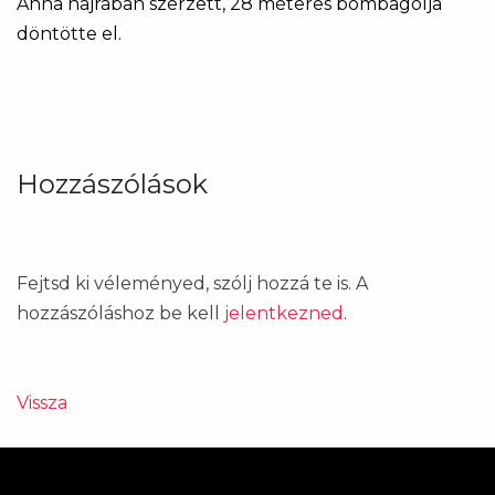
Anna hajrában szerzett, 28 méteres bombagólja
döntötte el.
Hozzászólások
Fejtsd ki véleményed, szólj hozzá te is. A
hozzászóláshoz be kell
jelentkezned
.
Vissza