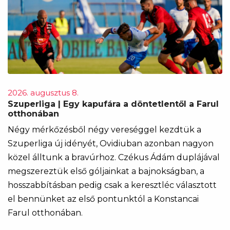
2026. augusztus 8.
Szuperliga | Egy kapufára a döntetlentől a Farul
otthonában
Négy mérkőzésből négy vereséggel kezdtük a
Szuperliga új idényét, Ovidiuban azonban nagyon
közel álltunk a bravúrhoz. Czékus Ádám duplájával
megszereztük első góljainkat a bajnokságban, a
hosszabbításban pedig csak a keresztléc választott
el bennünket az első pontunktól a Konstancai
Farul otthonában.