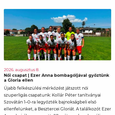
2026. augusztus 8.
Női csapat | Ezer Anna bombagóljával győztünk
a Gloria ellen
Újabb felkészülési mérkőzést játszott női
szuperligás csapatunk: Kollár Péter tanítványai
Szovátán 1–0-ra legyőzték bajnokságbeli első
ellenfelünket, a Besztercei Gloriát. A találkozót Ezer