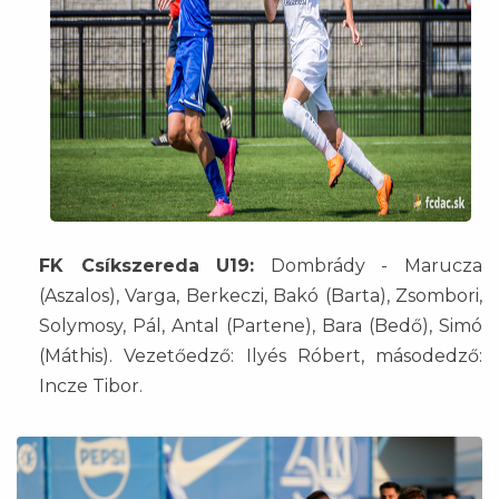
FK Csíkszereda U19:
Dombrády - Marucza
(Aszalos), Varga, Berkeczi, Bakó (Barta), Zsombori,
Solymosy, Pál, Antal (Partene), Bara (Bedő), Simó
(Máthis). Vezetőedző: Ilyés Róbert, másodedző:
Incze Tibor.