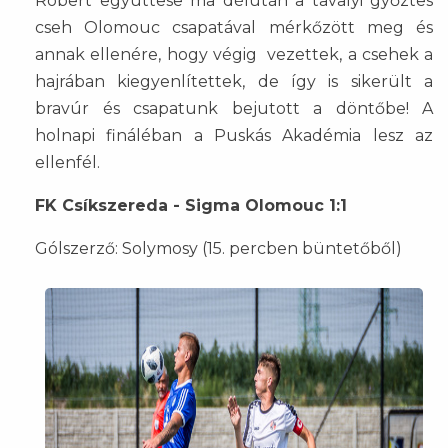
Róbert együttese ma délután a tavalyi győztes
cseh Olomouc csapatával mérkőzött meg és
annak ellenére, hogy végig vezettek, a csehek a
hajrában kiegyenlítettek, de így is sikerült a
bravúr és csapatunk bejutott a döntőbe! A
holnapi fináléban a Puskás Akadémia lesz az
ellenfél.
FK Csíkszereda - Sigma Olomouc 1:1
Gólszerző: Solymosy (15. percben büntetőből)