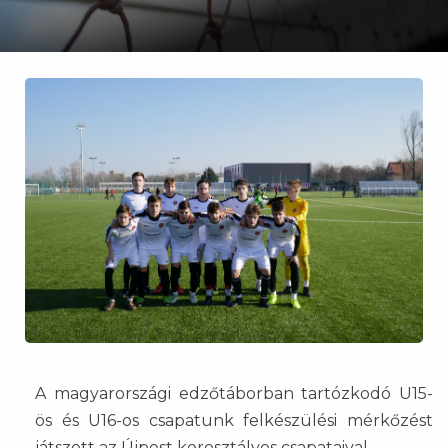
A magyarországi edzőtáborban tartózkodó U15-
ös és U16-os csapatunk felkészülési mérkőzést
játszott az Újpest korosztályos csapataival.