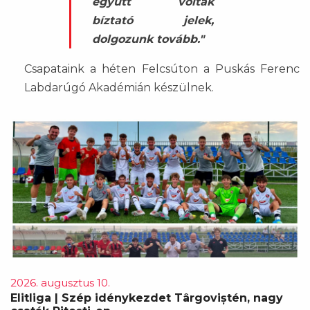
együtt voltak
bíztató jelek,
dolgozunk tovább."
Csapataink a héten Felcsúton a Puskás Ferenc
Labdarúgó Akadémián készülnek.
2026. augusztus 10.
Elitliga | Szép idénykezdet Târgoviștén, nagy