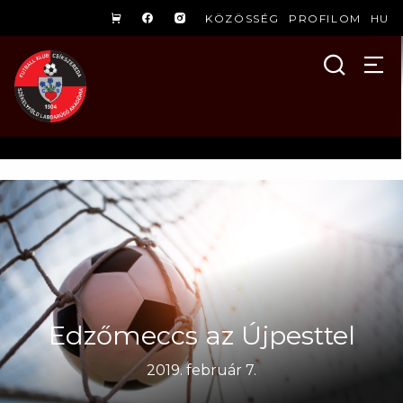
KÖZÖSSÉG
PROFILOM
HU
Edzőmeccs az Újpesttel
2019. február 7.