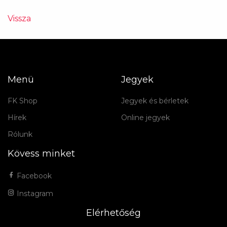
Vissza
Menü
Jegyek
FK Shop
Jegyek és bérletek
Hírek
Online jegyek
Rólunk
Kövess minket
Facebook
Instagram
Elérhetőség