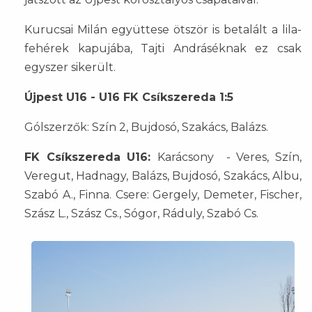
Kurucsai Milán együttese ötször is betalált a lila-
fehérek kapujába, Tajti Andráséknak ez csak
egyszer sikerült.
Újpest U16 - U16 FK Csíkszereda 1:5
Gólszerzők: Szín 2, Bujdosó, Szakács, Balázs.
FK Csíkszereda U16:
Karácsony - Veres, Szín,
Veregut, Hadnagy, Balázs, Bujdosó, Szakács, Albu,
Szabó A., Finna. Csere: Gergely, Demeter, Fischer,
Szász L., Szász Cs., Sógor, Ráduly, Szabó Cs.