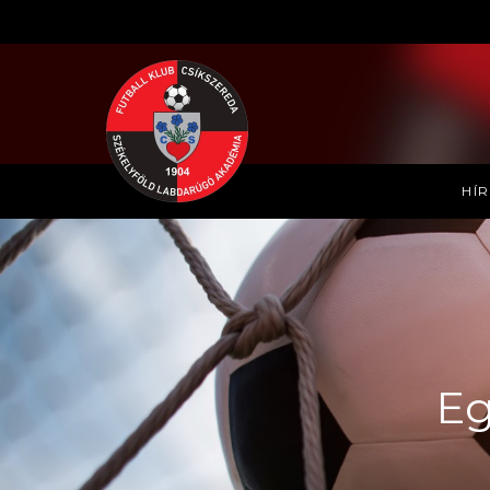
HÍ
Eg