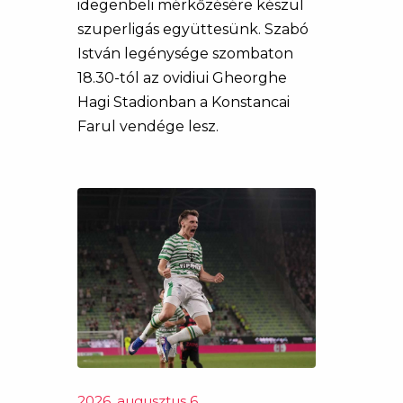
idegenbeli mérkőzésére készül
szuperligás együttesünk. Szabó
István legénysége szombaton
18.30-tól az ovidiui Gheorghe
Hagi Stadionban a Konstancai
Farul vendége lesz.
2026. augusztus 6.