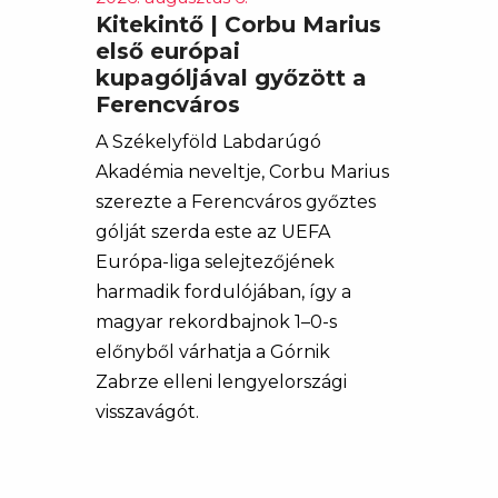
Kitekintő | Corbu Marius
első európai
kupagóljával győzött a
Ferencváros
A Székelyföld Labdarúgó
Akadémia neveltje, Corbu Marius
szerezte a Ferencváros győztes
gólját szerda este az UEFA
Európa-liga selejtezőjének
harmadik fordulójában, így a
magyar rekordbajnok 1–0-s
előnyből várhatja a Górnik
Zabrze elleni lengyelországi
visszavágót.