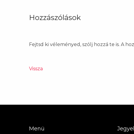
Hozzászólások
Fejtsd ki véleményed, szólj hozzá te is. A h
Vissza
Menü
Jegye