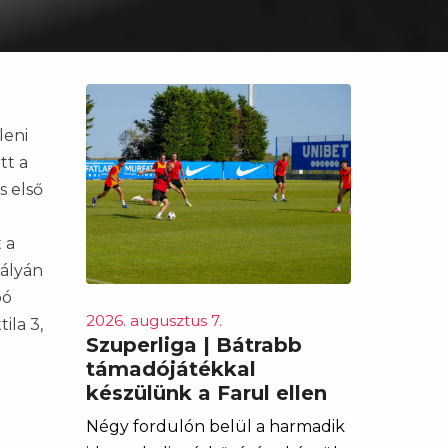
leni
tt a
s első
 a
ályán
bó
2026. augusztus 7.
ila 3,
Szuperliga | Bátrabb
támadójátékkal
készülünk a Farul ellen
Négy fordulón belül a harmadik