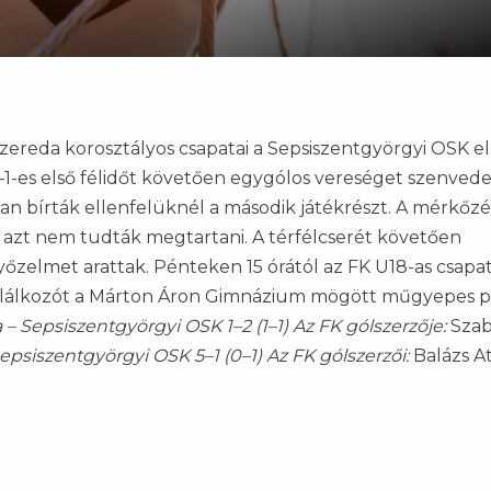
ereda korosztályos csapatai a Sepsiszentgyörgyi OSK el
–1-es első félidőt követően egygólos vereséget szenvede
an bírták ellenfelüknél a második játékrészt. A mérkőzé
 azt nem tudták megtartani. A térfélcserét követően
őzelmet arattak. Pénteken 15 órától az FK U18-as csapat
találkozót a Márton Áron Gimnázium mögött műgyepes p
 – Sepsiszentgyörgyi OSK 1–2 (1–1)
Az FK gólszerzője:
Sza
epsiszentgyörgyi OSK 5–1 (0–1)
Az FK gólszerzői:
Balázs Att