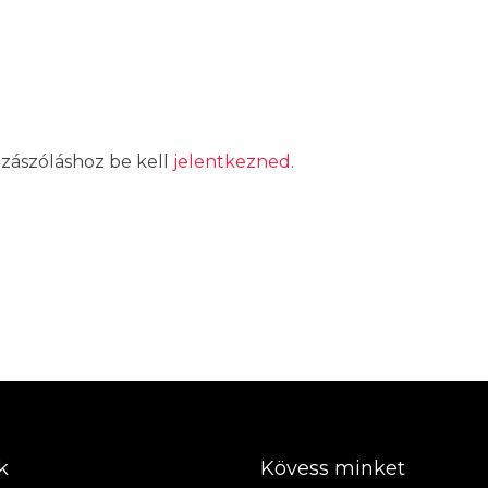
ozzászóláshoz be kell
jelentkezned
.
k
Kövess minket