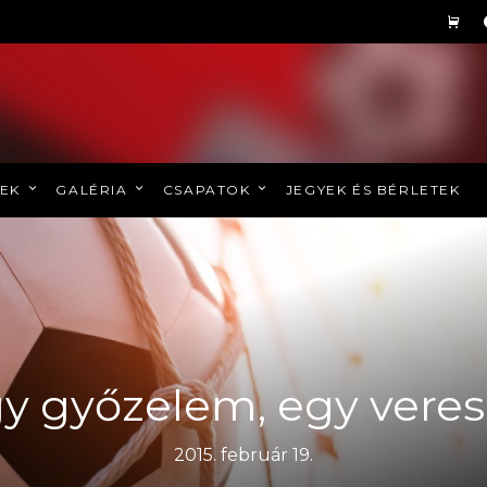
REK
GALÉRIA
CSAPATOK
JEGYEK ÉS BÉRLETEK
y győzelem, egy vere
2015. február 19.