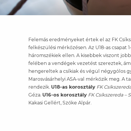
Felemás eredményeket értek el az FK Csíksz
felkészülési mérkőzésen. Az U18-as csapat 1
háromszékiek ellen. A kisebbek viszont jobb
felében a vendégek vezetést szereztek, ám
hengereltek a csíkiak és végül négygólos gy
Marosvásárhelyi ASA-val mérkőzik meg. A 
rendezik.
U18-as korosztály
FK Csíkszereda
Géza.
U16-os korosztály
FK Csíkszereda – S
Kakasi Gellért, Szőke Alpár.