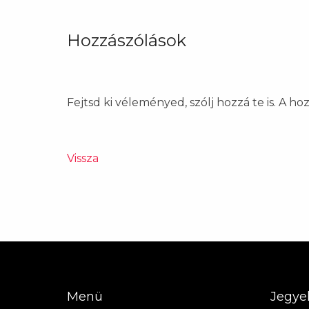
Hozzászólások
Fejtsd ki véleményed, szólj hozzá te is. A h
Vissza
Menü
Jegye