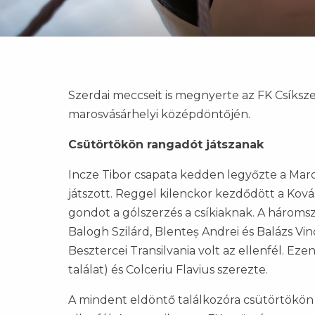
Szerdai meccseit is megnyerte az FK Csíksz
marosvásárhelyi középdöntőjén.
Csütörtökön rangadót játszanak
Incze Tibor csapata kedden legyőzte a Maro
játszott. Reggel kilenckor kezdődött a Ková
gondot a gólszerzés a csíkiaknak. A háromszé
Balogh Szilárd, Blenteș Andrei és Balázs Vin
Besztercei Transilvania volt az ellenfél. Ez
találat) és Colceriu Flavius szerezte.
A mindent eldöntő találkozóra csütörtökön dé