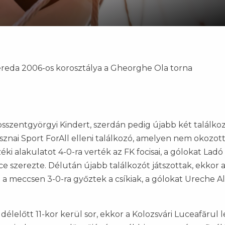
ereda 2006-os korosztálya a Gheorghe Ola torna
sszentgyörgyi Kindert, szerdán pedig újabb két találko
sznai Sport ForAll elleni találkozó, amelyen nem okozot
ki alakulatot 4-0-ra verték az FK focisai, a gólokat Ladó
ce szerezte. Délután újabb találkozót játszottak, ekkor 
en a meccsen 3-0-ra győztek a csíkiak, a gólokat Ureche A
lelőtt 11-kor kerül sor, ekkor a Kolozsvári Luceafărul l