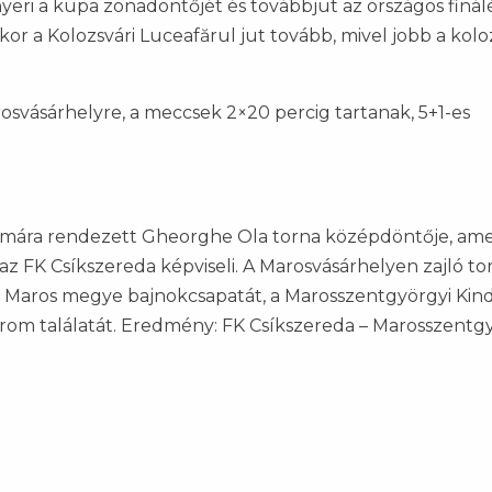
eri a kupa zonadöntőjét és továbbjut az országos finál
or a Kolozsvári Luceafărul jut tovább, mivel jobb a kolo
osvásárhelyre, a meccsek 2×20 percig tartanak, 5+1-es
ámára rendezett Gheorghe Ola torna középdöntője, am
z FK Csíkszereda képviseli. A Marosvásárhelyen zajló to
 Maros megye bajnokcsapatát, a Marosszentgyörgyi Kind
rom találatát. Eredmény: FK Csíkszereda – Marosszentg