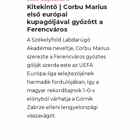
Kitekintő | Corbu Marius
első európai
kupagóljával győzött a
Ferencváros
A Székelyföld Labdarúgó
Akadémia neveltje, Corbu Marius
szerezte a Ferencváros győztes
gólját szerda este az UEFA
Európa-liga selejtezőjének
harmadik fordulójában, így a
magyar rekordbajnok 1–0-s
előnyből várhatja a Górnik
Zabrze elleni lengyelországi
visszavágót.