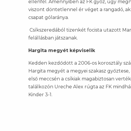
ellenfél. Amennyiben az FK győz, úgy megny
viszont döntetlennel ér véget a rangadó, akk
csapat gólaránya.
Csíkszeredából tizenkét focista utazott Mar
felállásban játszanak.
Hargita megyét képviselik
Kedden kezdődött a 2006-os korosztály sz
Hargita megyét a megyei szakasz győztese, a
első meccsén a csíkiak magabiztosan verték
találkozón Ureche Alex rúgta az FK mindhá
Kinder 3-1.