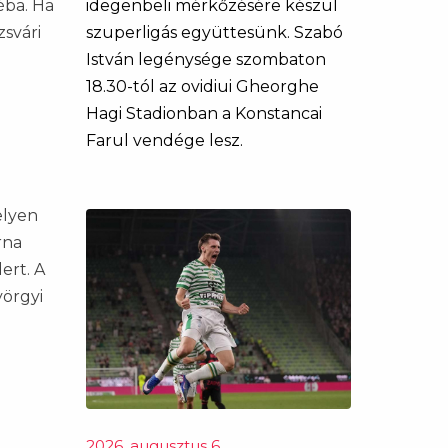
éba. Ha
idegenbeli mérkőzésére készül
zsvári
szuperligás együttesünk. Szabó
István legénysége szombaton
18.30-tól az ovidiui Gheorghe
Hagi Stadionban a Konstancai
Farul vendége lesz.
elyen
rna
ert. A
yörgyi
2026. augusztus 6.