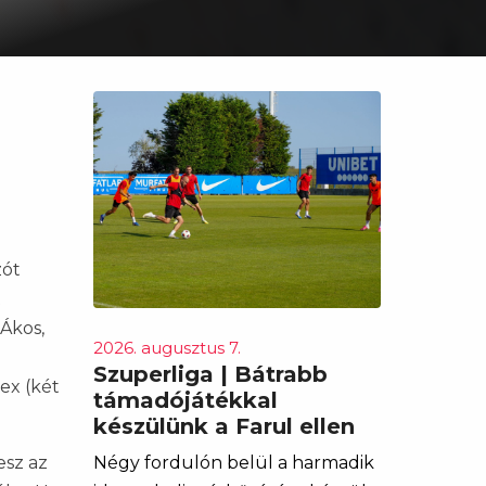
zót
t
 Ákos,
2026. augusztus 7.
a
Szuperliga | Bátrabb
lex (két
támadójátékkal
készülünk a Farul ellen
esz az
Négy fordulón belül a harmadik