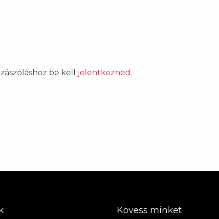
ozzászóláshoz be kell
jelentkezned
.
k
Kövess minket