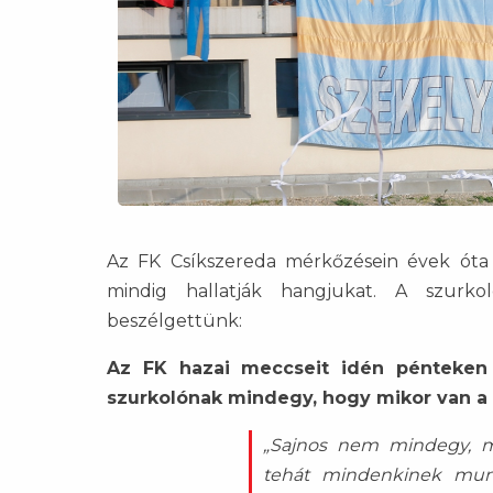
Az FK Csíkszereda mérkőzésein évek óta a
mindig hallatják hangjukat. A szurko
beszélgettünk:
Az FK hazai meccseit idén pénteken 
szurkolónak mindegy, hogy mikor van a
„Sajnos nem mindegy, m
tehát mindenkinek mun