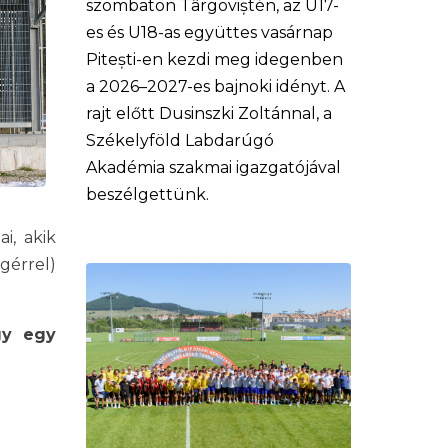
szombaton Târgoviștén, az U17-
es és U18-as együttes vasárnap
Pitești-en kezdi meg idegenben
a 2026–2027-es bajnoki idényt. A
rajt előtt Dusinszki Zoltánnal, a
Székelyföld Labdarúgó
Akadémia szakmai igazgatójával
beszélgettünk.
i, akik
érrel)
gy egy