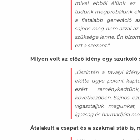
mivel ebből élünk ez 
tudunk megpróbálunk el
a fiatalabb generáció a
sajnos még nem azzal az 
szüksége lenne. Én bízom
ezt a szezont.”
Milyen volt az előző idény egy szurkoló
„Őszintén a tavalyi idén
előtte ugye pofont kaptu
ezért reménykedtün
következőben. Sajnos, ezút
vigasztaljuk magunkat
igazság és harmadjára most
Átalakult a csapat és a szakmai stáb is, 