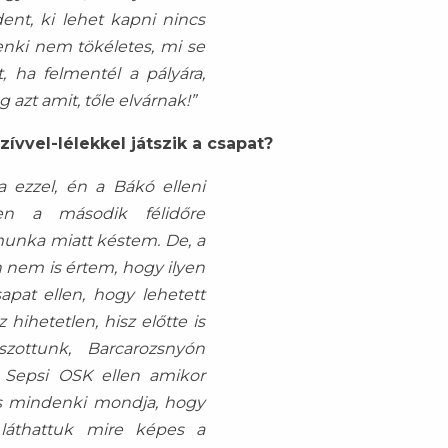
nt, ki lehet kapni nincs
nki nem tökéletes, mi se
, ha felmentél a pályára,
azt amit, tőle elvárnak!”
ívvel-lélekkel játszik a csapat?
 ezzel, én a Bákó elleni
n a második félidőre
unka miatt késtem. De, a
én nem is értem, hogy ilyen
sapat ellen, hogy lehetett
hihetetlen, hisz előtte is
szottunk, Barcarozsnyón
 Sepsi OSK ellen amikor
és mindenki mondja, hogy
láthattuk mire képes a