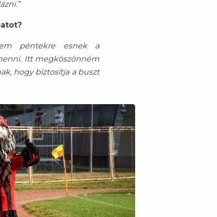
zni.”
patot?
nem péntekre esnek a
menni. Itt megköszönném
k, hogy biztosítja a buszt