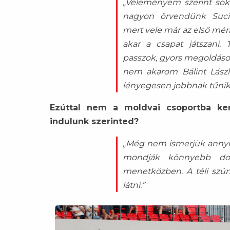
„Véleményem szerint sok
nagyon örvendünk Suciu
mert vele már az első mér
akar a csapat játszani.
passzok, gyors megoldások
nem akarom Bálint Lászl
lényegesen jobbnak tűnik
Ezúttal nem a moldvai csoportba kerü
indulunk szerinted?
„Még nem ismerjük annyir
mondják könnyebb dol
menetközben. A téli szü
látni.”