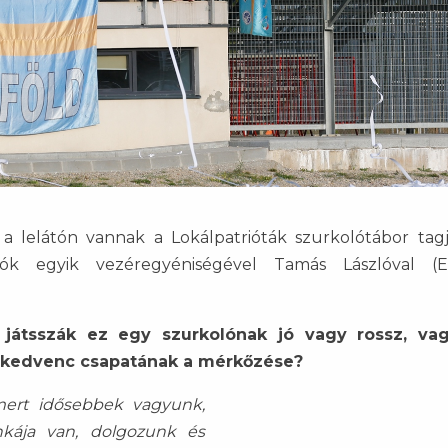
 lelátón vannak a Lokálpatrióták szurkolótábor tagja
lók egyik vezéregyéniségével Tamás Lászlóval (Eg
játsszák ez egy szurkolónak jó vagy rossz, va
 kedvenc csapatának a mérkőzése?
ert idősebbek vagyunk,
kája van, dolgozunk és