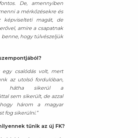
fontos. De, amennyiben
menni a mérkőzésekre és
z képviselteti magát, de
erővel, amire a csapatnak
 benne, hogy túlvészeljük
 szempontjából?
y egy csalódás volt, mert
nk az utolsó fordulóban,
k, hátha sikerül a
tal sem sikerült, de azzal
, hogy három a magyar
 fog sikerülni.”
milyennek tűnik az új FK?