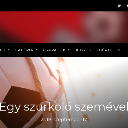
REK
GALÉRIA
CSAPATOK
JEGYEK ÉS BÉRLETEK
Egy szurkoló szeméve
2018. szeptember 17.