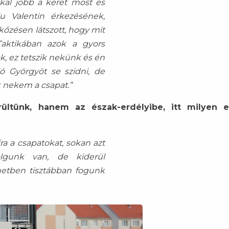
kal jobb a keret most és
 Valentin érkezésének,
kőzésen látszott, hogy mit
 Taktikában azok a gyors
, ez tetszik nekünk és én
ó Györgyöt se szidni, de
 nekem a csapat.”
ltünk, hanem az észak-erdélyibe, itt milyen es
a a csapatokat, sokan azt
gunk van, de kiderül
netben tisztábban fogunk