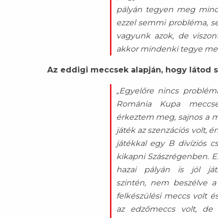
pályán tegyen meg minde
ezzel semmi probléma, se
vagyunk azok, de viszont
akkor mindenki tegye meg 
Az eddigi meccsek alapján, hogy látod sz
„Egyelőre nincs probléma
Románia Kupa meccse
érkeztem meg, sajnos a m
játék az szenzációs volt, 
játékkal egy B divíziós c
kikapni Szászrégenben. Ez 
hazai pályán is jól ját
szintén, nem beszélve a
felkészülési meccs volt 
az edzőmeccs volt, de 