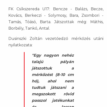
FK Csíkszereda U17: Bencze - Balázs, Becze,
Kovács, Berkeczi - Solymosy, Bara, Zsombori -
Tamás, Tóásó, Barta. Játszottak még: Máthis,
Borbély, Tankó, Antal.
Dusinszki Zoltán vezetőedző mérkőzés utáni
nyilatkozata:
"Egy nagyon nehéz
talajú pályán
játszottuk a
mérkőzést (8-10 cm
hó), ahol nem
tudtuk játszani a
megszokott rövid
passzol jatékunkat
és lassan