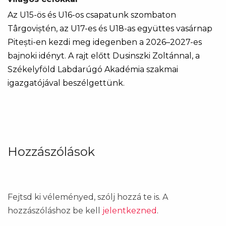
Az U15-ös és U16-os csapatunk szombaton
Târgoviștén, az U17-es és U18-as együttes vasárnap
Pitești-en kezdi meg idegenben a 2026–2027-es
bajnoki idényt. A rajt előtt Dusinszki Zoltánnal, a
Székelyföld Labdarúgó Akadémia szakmai
igazgatójával beszélgettünk.
Hozzászólások
Fejtsd ki véleményed, szólj hozzá te is. A
hozzászóláshoz be kell
jelentkezned
.