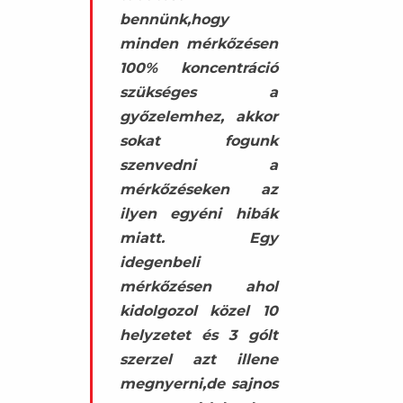
bennünk,hogy
minden mérkőzésen
100% koncentráció
szükséges a
győzelemhez, akkor
sokat fogunk
szenvedni a
mérkőzéseken az
ilyen egyéni hibák
miatt. Egy
idegenbeli
mérkőzésen ahol
kidolgozol közel 10
helyzetet és 3 gólt
szerzel azt illene
megnyerni,de sajnos