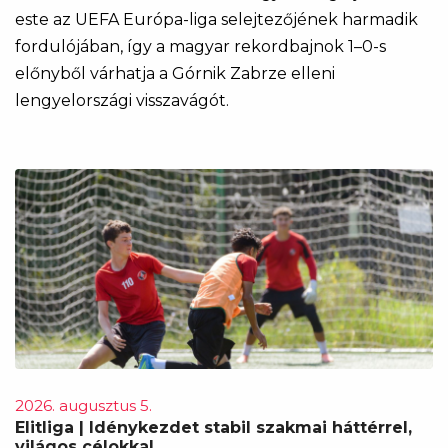
este az UEFA Európa-liga selejtezőjének harmadik
fordulójában, így a magyar rekordbajnok 1–0-s
előnyből várhatja a Górnik Zabrze elleni
lengyelországi visszavágót.
2026. augusztus 5.
Elitliga | Idénykezdet stabil szakmai háttérrel,
világos célokkal