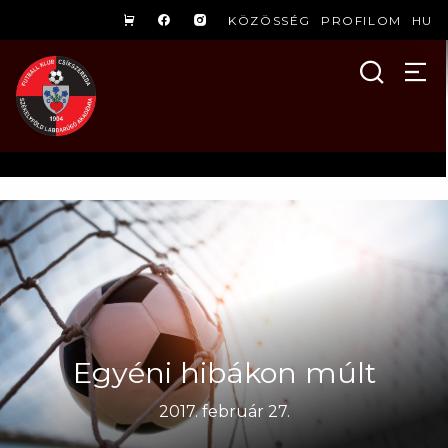
KÖZÖSSÉG
PROFILOM
HU
Egyéni hibákon múlt
2017. február 27.