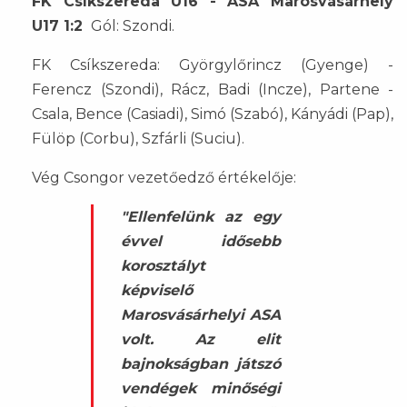
FK Csíkszereda U16 - ASA Marosvásárhely
U17 1:2
Gól: Szondi.
FK Csíkszereda: Györgylőrincz (Gyenge) -
Ferencz (Szondi), Rácz, Badi (Incze), Partene -
Csala, Bence (Casiadi), Simó (Szabó), Kányádi (Pap),
Fülöp (Corbu), Szfárli (Suciu).
Vég Csongor vezetőedző értékelője:
"Ellenfelünk az egy
évvel idősebb
korosztályt
képviselő
Marosvásárhelyi ASA
volt. Az elit
bajnokságban játszó
vendégek minőségi