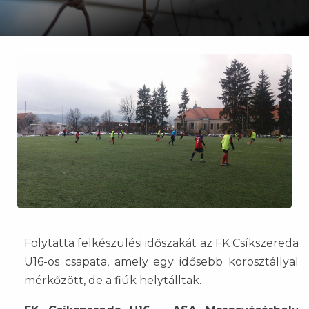
Folytatta felkészülési időszakát az FK Csíkszereda
U16-os csapata, amely egy idősebb korosztállyal
mérkőzött, de a fiúk helytálltak.