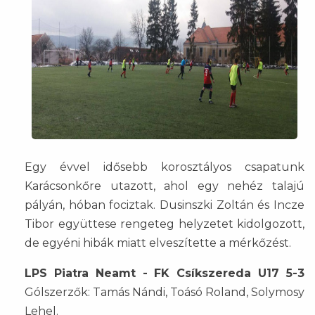
Egy évvel idősebb korosztályos csapatunk
Karácsonkőre utazott, ahol egy nehéz talajú
pályán, hóban fociztak. Dusinszki Zoltán és Incze
Tibor együttese rengeteg helyzetet kidolgozott,
de egyéni hibák miatt elveszítette a mérkőzést.
LPS Piatra Neamt - FK Csíkszereda U17 5-3
Gólszerzők: Tamás Nándi, Toásó Roland, Solymosy
Lehel.