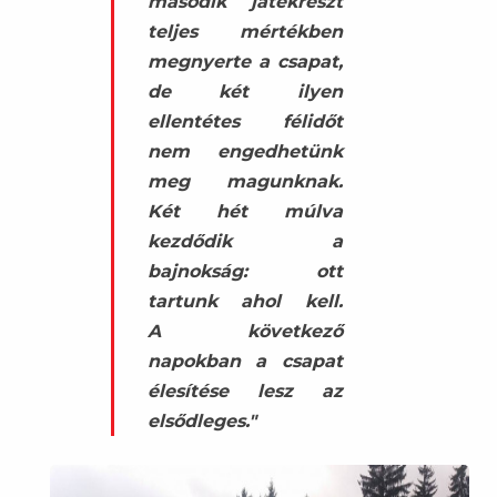
második játékrészt
teljes mértékben
megnyerte a csapat,
de két ilyen
ellentétes félidőt
nem engedhetünk
meg magunknak.
Két hét múlva
kezdődik a
bajnokság: ott
tartunk ahol kell.
A
következő
napokban
a csapat
élesítése lesz az
elsődleges."