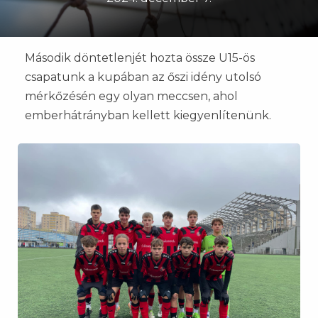
Második döntetlenjét hozta össze U15-ös
csapatunk a kupában az őszi idény utolsó
mérkőzésén egy olyan meccsen, ahol
emberhátrányban kellett kiegyenlítenünk.