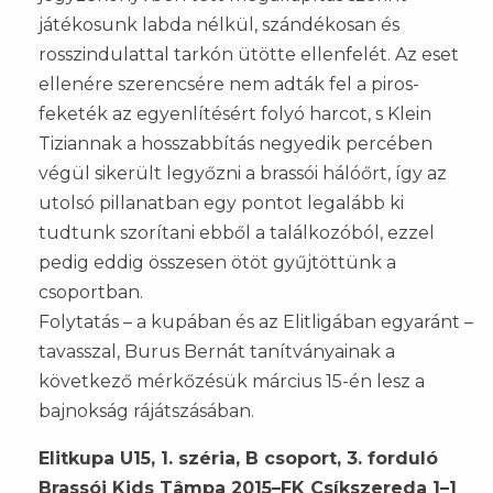
játékosunk labda nélkül, szándékosan és
rosszindulattal tarkón ütötte ellenfelét. Az eset
ellenére szerencsére nem adták fel a piros-
feketék az egyenlítésért folyó harcot, s Klein
Tiziannak a hosszabbítás negyedik percében
végül sikerült legyőzni a brassói hálóőrt, így az
utolsó pillanatban egy pontot legalább ki
tudtunk szorítani ebből a találkozóból, ezzel
pedig eddig összesen ötöt gyűjtöttünk a
csoportban.
Folytatás – a kupában és az Elitligában egyaránt –
tavasszal, Burus Bernát tanítványainak a
következő mérkőzésük március 15-én lesz a
bajnokság rájátszásában.
Elitkupa U15, 1. széria, B csoport, 3. forduló
Brassói Kids Tâmpa 2015–FK Csíkszereda 1–1