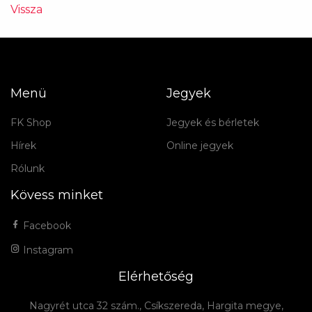
Vissza
Menü
Jegyek
FK Shop
Jegyek és bérletek
Hírek
Online jegyek
Rólunk
Kövess minket
Facebook
Instagram
Elérhetőség
Nagyrét utca 32 szám., Csíkszereda, Hargita megye,