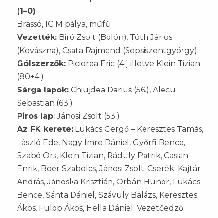
(1–0)
Brassó, ICIM pálya, műfű
Vezették:
Biró Zsolt (Bölön), Tóth János
(Kovászna), Csata Rajmond (Sepsiszentgyörgy)
Gólszerzők:
Piciorea Eric (4.) illetve Klein Tizian
(80+4.)
Sárga lapok:
Chiujdea Darius (56.), Alecu
Sebastian (63.)
Piros lap:
Jánosi Zsolt (53.)
Az FK kerete:
Lukács Gergő – Keresztes Tamás,
László Ede, Nagy Imre Dániel, Győrfi Bence,
Szabó Örs, Klein Tizian, Ráduly Patrik, Casian
Enrik, Boér Szabolcs, Jánosi Zsolt. Cserék: Kajtár
András, Jánoska Krisztián, Orbán Hunor, Lukács
Bence, Sánta Dániel, Szávuly Balázs, Keresztes
Ákos, Fülöp Ákos, Hella Dániel. Vezetőedző: