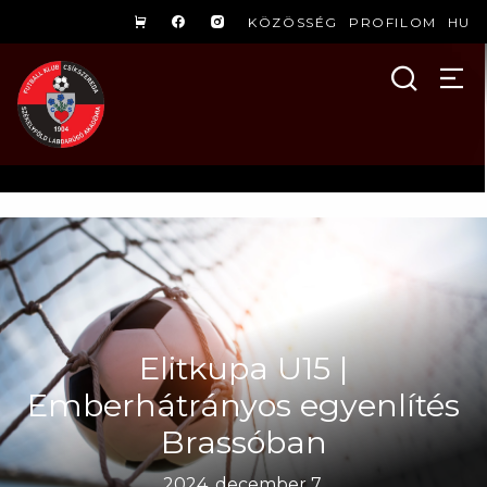
KÖZÖSSÉG
PROFILOM
HU
Elitkupa U15 |
Emberhátrányos egyenlítés
Brassóban
2024. december 7.