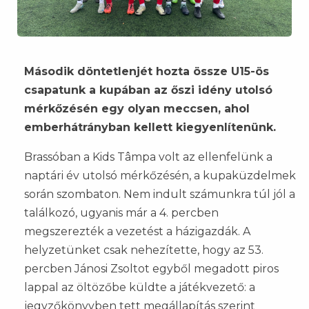
Második döntetlenjét hozta össze U15-ös
csapatunk a kupában az őszi idény utolsó
mérkőzésén egy olyan meccsen, ahol
emberhátrányban kellett kiegyenlítenünk.
Brassóban a Kids Tâmpa volt az ellenfelünk a
naptári év utolsó mérkőzésén, a kupaküzdelmek
során szombaton. Nem indult számunkra túl jól a
találkozó, ugyanis már a 4. percben
megszerezték a vezetést a házigazdák. A
helyzetünket csak nehezítette, hogy az 53.
percben Jánosi Zsoltot egyből megadott piros
lappal az öltözőbe küldte a játékvezető: a
jegyzőkönyvben tett megállapítás szerint