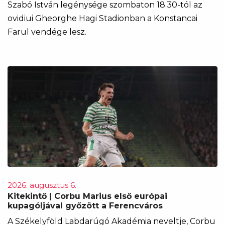
Szabó István legénysége szombaton 18.30-tól az
ovidiui Gheorghe Hagi Stadionban a Konstancai
Farul vendége lesz.
2026. augusztus 6.
Kitekintő | Corbu Marius első európai
kupagóljával győzött a Ferencváros
A Székelyföld Labdarúgó Akadémia neveltje, Corbu