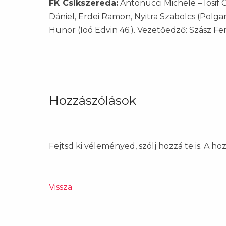
FK Csíkszereda:
Antonucci Michele – Iosif 
Dániel, Erdei Ramon, Nyitra Szabolcs (Polgar 
Hunor (Ioó Edvin 46.). Vezetőedző: Szász Fe
Hozzászólások
Fejtsd ki véleményed, szólj hozzá te is. A h
Vissza