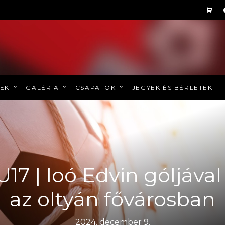
REK
GALÉRIA
CSAPATOK
JEGYEK ÉS BÉRLETEK
U17 | Ioó Edvin góljáva
az oltyán fővárosban
2024. december 9.