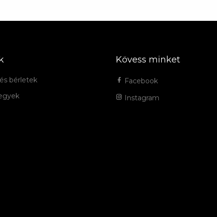
k
Kövess minket
és bérletek
Facebook
jegyek
Instagram