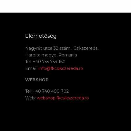
Elérhetőség
Nagyrét utca 32 szám., Csíkszereda,
Hargita megye, Romania
Tel: +40 755 754 160
Email:
info@fkcsikszereda.ro
WEBSHOP
Tel: +40 740 400 702
Web:
webshop.fkcsikszereda.ro