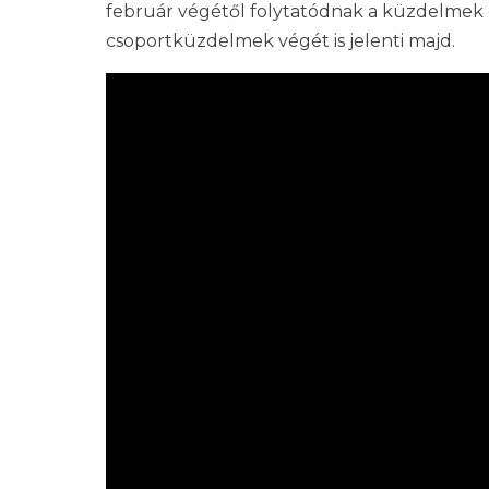
február végétől folytatódnak a küzdelmek 
csoportküzdelmek végét is jelenti majd.