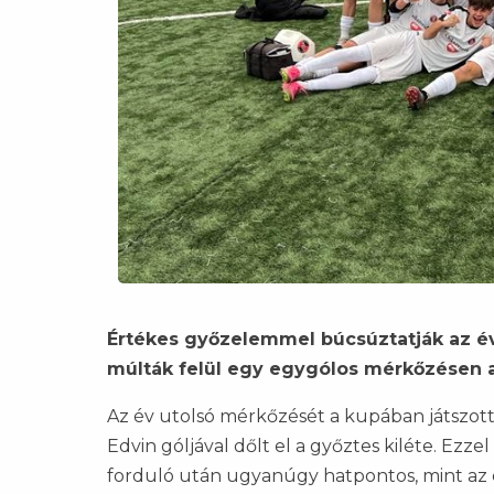
Értékes győzelemmel búcsúztatják az éve
múlták felül egy egygólos mérkőzésen 
Az év utolsó mérkőzését a kupában játszotta
Edvin góljával dőlt el a győztes kiléte. Ezz
forduló után ugyanúgy hatpontos, mint az e