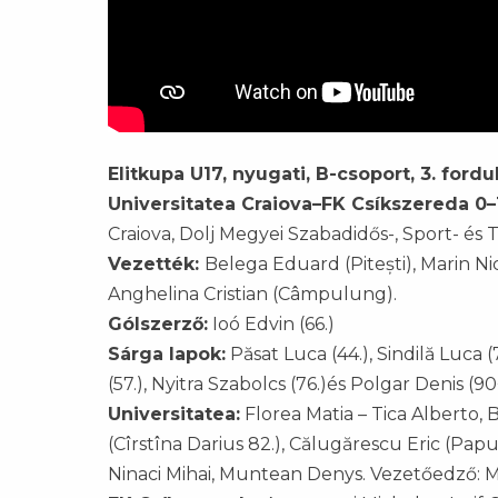
Elitkupa U17, nyugati, B-csoport, 3. fordu
Universitatea Craiova–FK Csíkszereda 0–1
Craiova, Dolj Megyei Szabadidős-, Sport- és 
Vezették:
Belega Eduard (Pitești), Marin Ni
Anghelina Cristian (Câmpulung).
Gólszerző:
Ioó Edvin (66.)
Sárga lapok:
Păsat Luca (44.), Sindilă Luca (
(57.), Nyitra Szabolcs (76.)és Polgar Denis (90
Universitatea:
Florea Matia – Tica Alberto, 
(Cîrstîna Darius 82.), Călugărescu Eric (Pap
Ninaci Mihai, Muntean Denys. Vezetőedző: 