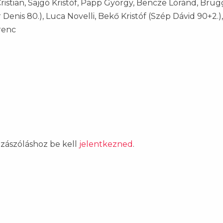
Cristian, Sajgó Kristóf, Papp György, Bencze Lóránd, Brü
Denis 80.), Luca Novelli, Bekő Kristóf (Szép Dávid 90+2.)
renc
ozzászóláshoz be kell
jelentkezned
.