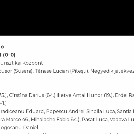
ló
 (0–0)
Turisztikai Központ
cușor (Suseni), Tănase Lucian (Pitești). Negyedik játékve
75.), Cîrstîna Darius (84.) illetve Antal Hunor (19.), Erdei
+1.)
Bradiceanu Eduard, Popescu Andrei, Sindila Luca, Santia 
ura Marco 46., Mihalache Fabio 84.), Pasat Luca, Vadava Lu
Mogosanu Daniel.