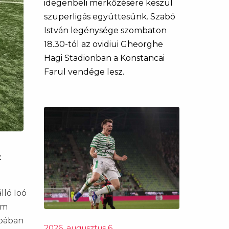
idegenbeli mérkőzésére készül
szuperligás együttesünk. Szabó
István legénysége szombaton
18.30-tól az ovidiui Gheorghe
Hagi Stadionban a Konstancai
Farul vendége lesz.
t
lló Ioó
om
upában
2026. augusztus 6.