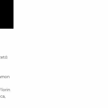
zető:
 Ramon
Florin
ca,