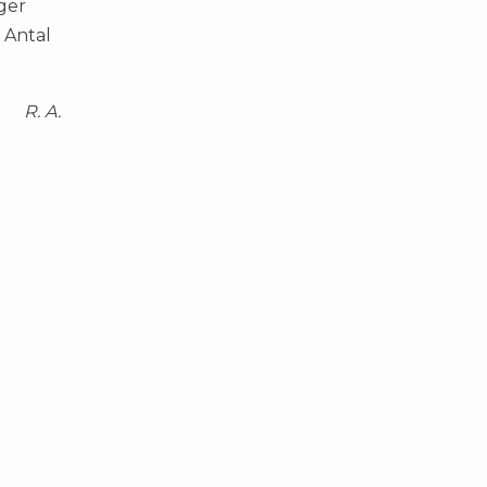
gger
, Antal
R. A.