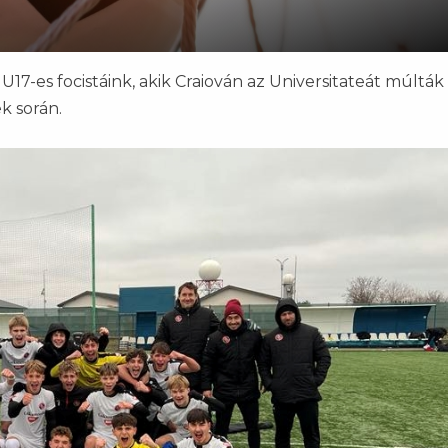
7-es focistáink, akik Craiován az Universitateát múlták 
 során.