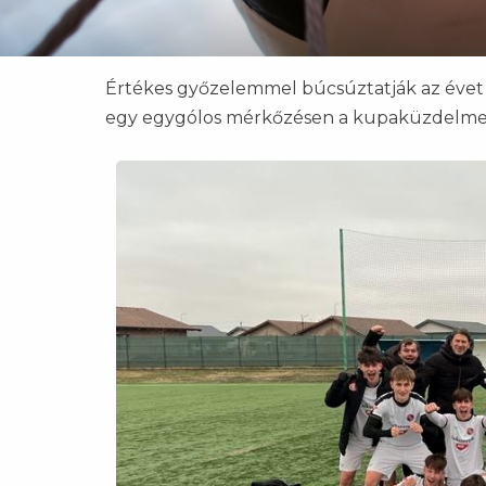
Értékes győzelemmel búcsúztatják az évet U1
egy egygólos mérkőzésen a kupaküzdelmek