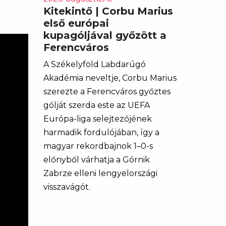
Kitekintő | Corbu Marius
első európai
kupagóljával győzött a
Ferencváros
A Székelyföld Labdarúgó
Akadémia neveltje, Corbu Marius
szerezte a Ferencváros győztes
gólját szerda este az UEFA
Európa-liga selejtezőjének
harmadik fordulójában, így a
magyar rekordbajnok 1–0-s
előnyből várhatja a Górnik
Zabrze elleni lengyelországi
visszavágót.