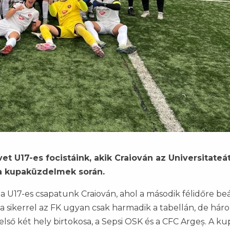
t U17-es focistáink, akik Craiován az Universitateá
a kupaküzdelmek során.
 U17-es csapatunk Craiován, ahol a második félidőre beá
el a sikerrel az FK ugyan csak harmadik a tabellán, de hár
lső két hely birtokosa, a Sepsi OSK és a CFC Argeș. A k