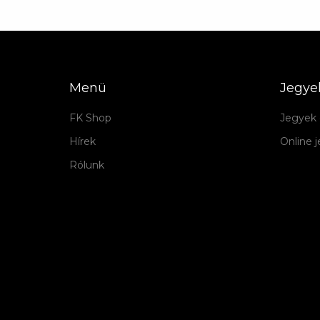
Menü
Jegye
FK Shop
Jegyek 
Hírek
Online 
Rólunk