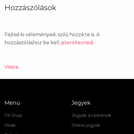
Hozzászólások
Fejtsd ki véleményed, szólj hozzá te is. A
hozzászóláshoz be kell
jelentkezned
.
Vissza
Menü
Jegyek
FK Shop
Jegyek és bérletek
Hírek
Online jegyek