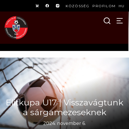
KÖZÖSSÉG
PROFILOM
HU
Elitkupa U17 | Visszavágtunk
a sárgamezeseknek
2024. november 6.