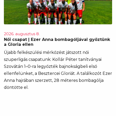
2026. augusztus 8.
Női csapat | Ezer Anna bombagóljával győztünk
a Gloria ellen
Újabb felkészülési mérkőzést játszott női
szuperligás csapatunk: Kollár Péter tanítványai
Szovátán 1–0-ra legyőzték bajnokságbeli első
ellenfelünket, a Besztercei Gloriát. A találkozót Ezer
Anna hajrában szerzett, 28 méteres bombagólja
döntötte el.