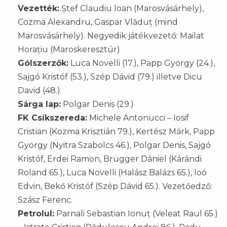
Vezették:
Ștef Claudiu Ioan (Marosvásárhely),
Cozma Alexandru, Gaspar Vlăduț (mind
Marosvásárhely). Negyedik játékvezető: Mailat
Horațiu (Maroskeresztúr)
Gólszerzők:
Luca Novelli (17.), Papp György (24.),
Sajgó Kristóf (53.), Szép Dávid (79.) illetve Dicu
David (48.)
Sárga lap:
Polgar Denis (29.)
FK Csíkszereda:
Michele Antonucci – Iosif
Cristian (Kozma Krisztián 79.), Kertész Márk, Papp
György (Nyitra Szabolcs 46.), Polgar Denis, Sajgó
Kristóf, Erdei Ramon, Brügger Dániel (Kárándi
Roland 65.), Luca Novelli (Halász Balázs 65.), Ioó
Edvin, Bekő Kristóf (Szép Dávid 65.). Vezetőedző:
Szász Ferenc.
Petrolul:
Parnali Sebastian Ionuț (Veleat Raul 65.)