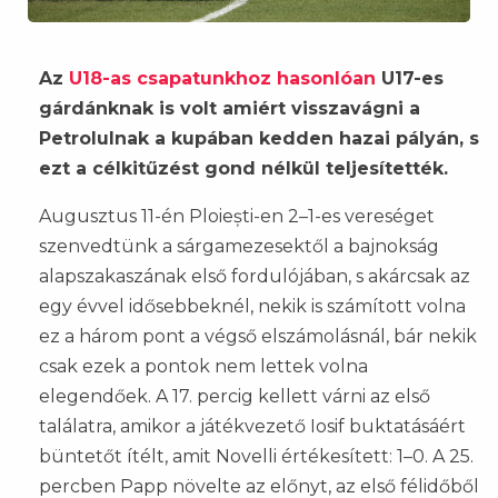
Az
U18-as csapatunkhoz hasonlóan
U17-es
gárdánknak is volt amiért visszavágni a
Petrolulnak a kupában kedden hazai pályán, s
ezt a célkitűzést gond nélkül teljesítették.
Augusztus 11-én Ploiești-en 2–1-es vereséget
szenvedtünk a sárgamezesektől a bajnokság
alapszakaszának első fordulójában, s akárcsak az
egy évvel idősebbeknél, nekik is számított volna
ez a három pont a végső elszámolásnál, bár nekik
csak ezek a pontok nem lettek volna
elegendőek. A 17. percig kellett várni az első
találatra, amikor a játékvezető Iosif buktatásáért
büntetőt ítélt, amit Novelli értékesített: 1–0. A 25.
percben Papp növelte az előnyt, az első félidőből