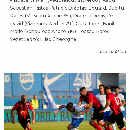
– Istrate Cristian (Rădulescu Andrei 86.), Radu
Sebastian, Ristea Patrick, Drăghici Eduard, Suditu
Rareș (Muscalu Adelin 65.), Draghia Denis, Dicu
David (Vizireanu Andrei 79.), Gută Ionel, Banița
Mario (Scheuleac Andrei 86.), Leescu Rareș.
Vezetőedző: Liliac Gheorghe.
Rédai Attila