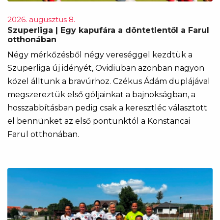
2026. augusztus 8.
Szuperliga | Egy kapufára a döntetlentől a Farul
otthonában
Négy mérkőzésből négy vereséggel kezdtük a
Szuperliga új idényét, Ovidiuban azonban nagyon
közel álltunk a bravúrhoz. Czékus Ádám duplájával
megszereztük első góljainkat a bajnokságban, a
hosszabbításban pedig csak a keresztléc választott
el bennünket az első pontunktól a Konstancai
Farul otthonában.