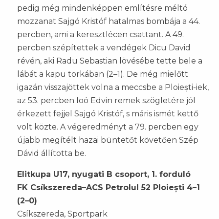
pedig még mindenképpen említésre méltó
mozzanat Sajgó Kristóf hatalmas bombája a 44.
percben, ami a keresztlécen csattant. A 49.
percben szépítettek a vendégek Dicu David
révén, aki Radu Sebastian lövésébe tette bele a
lábát a kapu torkában (2–1). De még mielőtt
igazán visszajöttek volna a meccsbe a Ploiești-iek,
az 53. percben Ioó Edvin remek szögletére jól
érkezett fejjel Sajgó Kristóf, s máris ismét kettő
volt közte. A végeredményt a 79. percben egy
újabb megítélt hazai büntetőt követően Szép
Dávid állította be.
Elitkupa U17, nyugati B csoport, 1. forduló
FK Csíkszereda–ACS Petrolul 52 Ploiești 4–1
(2–0)
Csíkszereda, Sportpark