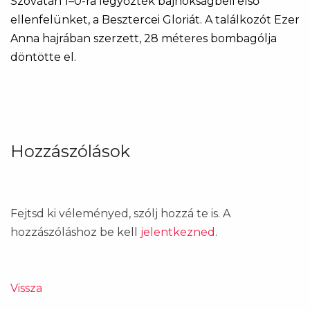
Szovátán 1–0-ra legyőzték bajnokságbeli első
ellenfelünket, a Besztercei Gloriát. A találkozót Ezer
Anna hajrában szerzett, 28 méteres bombagólja
döntötte el.
Hozzászólások
Fejtsd ki véleményed, szólj hozzá te is. A
hozzászóláshoz be kell
jelentkezned
.
Vissza