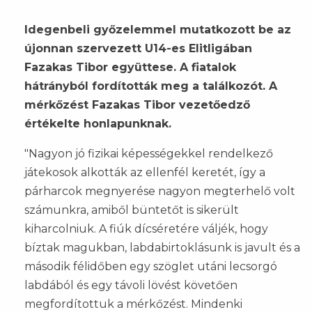
Idegenbeli győzelemmel mutatkozott be az
újonnan szervezett U14-es Elitligában
Fazakas Tibor együttese. A fiatalok
hátrányból fordították meg a találkozót. A
mérkőzést Fazakas Tibor vezetőedző
értékelte honlapunknak.
"Nagyon jó fizikai képességekkel rendelkező
játekosok alkották az ellenfél keretét, így a
párharcok megnyerése nagyon megterhelő volt
számunkra, amiből büntetőt is sikerült
kiharcolniuk. A fiúk dícséretére váljék, hogy
bíztak magukban, labdabirtoklásunk is javult és a
második félidőben egy szöglet utáni lecsorgó
labdából és egy távoli lövést követően
megfordítottuk a mérkőzést. Mindenki