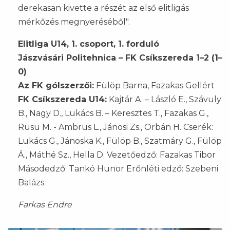
derekasan kivette a részét az első elitligás
mérkőzés megnyeréséből".
Elitliga U14, 1. csoport, 1. forduló
Jászvásári Politehnica – FK Csíkszereda 1–2 (1–
0)
Az FK gólszerzői:
Fülöp Barna, Fazakas Gellért
FK Csíkszereda U14:
Kajtár A. – László E., Szávuly
B., Nagy D., Lukács B. – Keresztes T., Fazakas G.,
Rusu M. - Ambrus L., Jánosi Zs., Orbán H. Cserék:
Lukács G., Jánoska K., Fülöp B., Szatmáry G., Fülöp
Á., Máthé Sz., Hella D. Vezetőedző: Fazakas Tibor
Másodedző: Tankó Hunor Erőnléti edző: Szebeni
Balázs
Farkas Endre