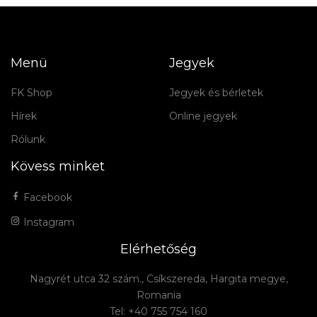
Menü
Jegyek
FK Shop
Jegyek és bérletek
Hírek
Online jegyek
Rólunk
Kövess minket
Facebook
Instagram
Elérhetőség
Nagyrét utca 32 szám., Csíkszereda, Hargita megye,
Romania
Tel: +40 755 754 160