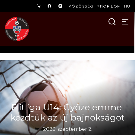
KÖZÖSSÉG
PROFILOM
HU
Elitliga U14: Győzelemmel
kezdtük az új bajnokságot
2023. szeptember 2.