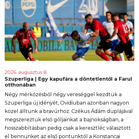
2026. augusztus 8.
Szuperliga | Egy kapufára a döntetlentől a Farul
otthonában
Négy mérkőzésből négy vereséggel kezdtük a
Szuperliga új idényét, Ovidiuban azonban nagyon
közel álltunk a bravúrhoz. Czékus Ádám duplájával
megszereztük első góljainkat a bajnokságban, a
hosszabbításban pedig csak a keresztléc választott
el bennünket az első pontunktól a Konstancai