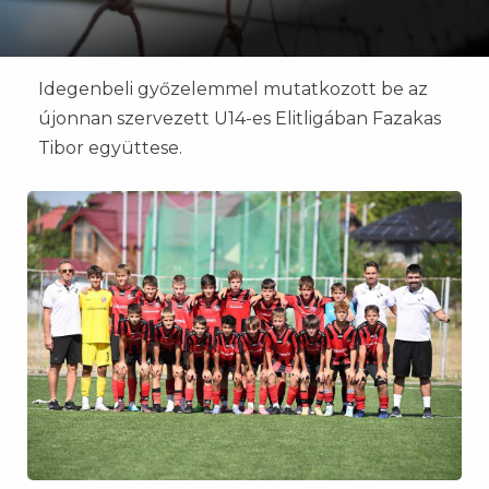
Idegenbeli győzelemmel mutatkozott be az
újonnan szervezett U14-es Elitligában Fazakas
Tibor együttese.