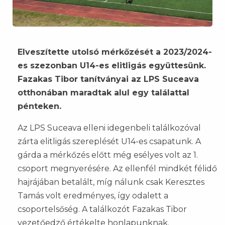
Elveszítette utolsó mérkőzését a 2023/2024-
es szezonban U14-es elitligás együttesünk.
Fazakas Tibor tanítványai az LPS Suceava
otthonában maradtak alul egy találattal
pénteken.
Az LPS Suceava elleni idegenbeli találkozóval
zárta elitligás szereplését U14-es csapatunk. A
gárda a mérkőzés előtt még esélyes volt az 1.
csoport megnyerésére. Az ellenfél mindkét félidő
hajrájában betalált, míg nálunk csak Keresztes
Tamás volt eredményes, így odalett a
csoportelsőség. A találkozót Fazakas Tibor
vezetőedző értékelte honlapunknak.