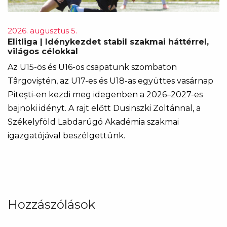
2026. augusztus 5.
Elitliga | Idénykezdet stabil szakmai háttérrel,
világos célokkal
Az U15-ös és U16-os csapatunk szombaton
Târgoviștén, az U17-es és U18-as együttes vasárnap
Pitești-en kezdi meg idegenben a 2026–2027-es
bajnoki idényt. A rajt előtt Dusinszki Zoltánnal, a
Székelyföld Labdarúgó Akadémia szakmai
igazgatójával beszélgettünk.
Hozzászólások