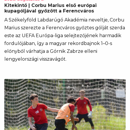
Kitekintő | Corbu Marius első európai
kupagóljával győzött a Ferencváros
A Székelyföld Labdarúgó Akadémia neveltje, Corbu
Marius szerezte a Ferencváros győztes gólját szerda
este az UEFA Európa-liga selejtezőjének harmadik
fordulójában, így a magyar rekordbajnok 1–0-s
előnyből várhatja a Górnik Zabrze elleni
lengyelországi visszavágót.