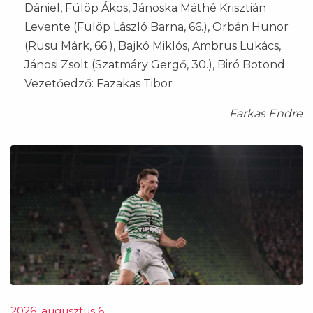
Dániel, Fülöp Ákos, Jánoska Máthé Krisztián
Levente (Fülöp László Barna, 66.), Orbán Hunor
(Rusu Márk, 66.), Bajkó Miklós, Ambrus Lukács,
Jánosi Zsolt (Szatmáry Gergő, 30.), Biró Botond
Vezetőedző: Fazakas Tibor
Farkas Endre
2026. augusztus 6.