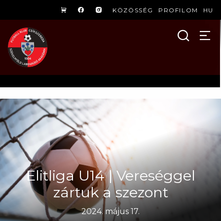
KÖZÖSSÉG
PROFILOM
HU
Elitliga U14 | Vereséggel
zártuk a szezont
2024. május 17.