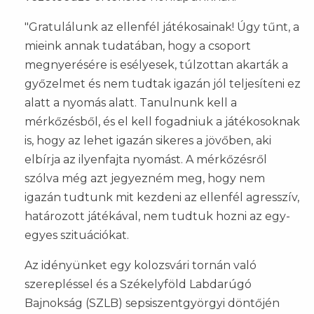
"Gratulálunk az ellenfél játékosainak! Úgy tűnt, a
mieink annak tudatában, hogy a csoport
megnyerésére is esélyesek, túlzottan akarták a
győzelmet és nem tudtak igazán jól teljesíteni ez
alatt a nyomás alatt. Tanulnunk kell a
mérkőzésből, és el kell fogadniuk a játékosoknak
is, hogy az lehet igazán sikeres a jövőben, aki
elbírja az ilyenfajta nyomást. A mérkőzésről
szólva még azt jegyezném meg, hogy nem
igazán tudtunk mit kezdeni az ellenfél agresszív,
határozott játékával, nem tudtuk hozni az egy-
egyes szituációkat.
Az idényünket egy kolozsvári tornán való
szerepléssel és a Székelyföld Labdarúgó
Bajnokság (SZLB) sepsiszentgyörgyi döntőjén