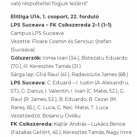
való részvétellel fogjuk lezárni".
Elitliga U14, 1. csoport, 22. forduló
LPS Suceava – FK Csíkszereda 2–1 (1–1)
Campus LPS Suceava
Vezette: Floare Cosmin és Senciuc Ștefan
(Suceava)
Gólszerzők:
Irimia Ioan (34.), Botezatu Eduardo
(70.), ill. Keresztes Tamás (31.)
Sárga lap: Gîră Raul (41.), Radaviciute James (68.)
LPS Suceava:
C. Eduard – I. Iustin (A. Alexandru,
57.), G. Darius, I. Valentin, I. Ioan (C. Matei, 52.), G.
Raul (R. James, 52.), B. Eduardo, B. Cezar (M.
Rareș, 65.), C. Luca, G. Nec. Matei, T. Luca
Vezetőedző: Bosancu Ovidiu
FK Csíkszereda:
Kajtár András – Lukács Bence
(Fazakas Gellért, 45.), Keresztes Tamás, Nagy Imre