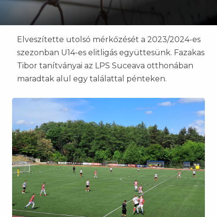
Elveszítette utolsó mérkőzését a 2023/2024-es
szezonban U14-es elitligás együttesünk. Fazakas
Tibor tanítványai az LPS Suceava otthonában
maradtak alul egy találattal pénteken.