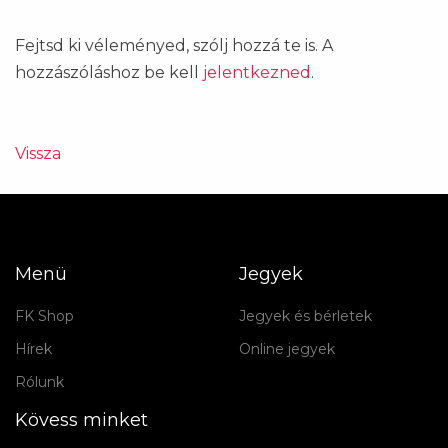
Fejtsd ki véleményed, szólj hozzá te is. A
hozzászóláshoz be kell
jelentkezned
.
Vissza
Menü
Jegyek
FK Shop
Jegyek és bérletek
Hírek
Online jegyek
Rólunk
Kövess minket