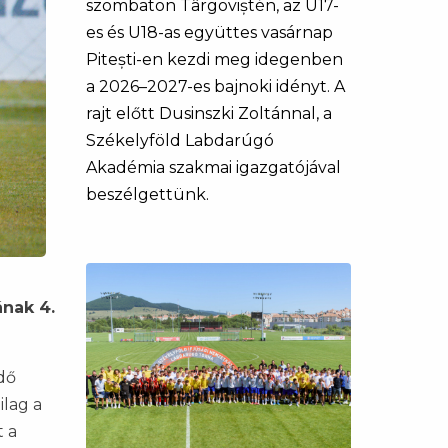
szombaton Târgoviștén, az U17-
es és U18-as együttes vasárnap
Pitești-en kezdi meg idegenben
a 2026–2027-es bajnoki idényt. A
rajt előtt Dusinszki Zoltánnal, a
Székelyföld Labdarúgó
Akadémia szakmai igazgatójával
beszélgettünk.
ának 4.
dő
ilag a
t a