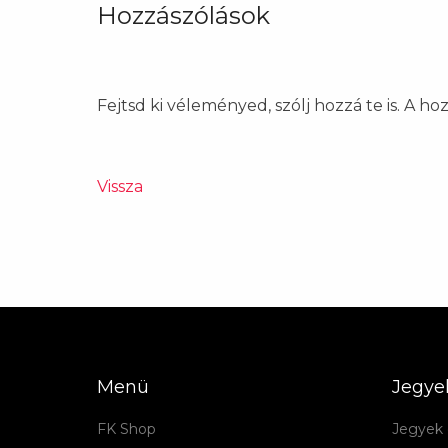
Hozzászólások
Fejtsd ki véleményed, szólj hozzá te is. A h
Vissza
Menü
Jegye
FK Shop
Jegyek 