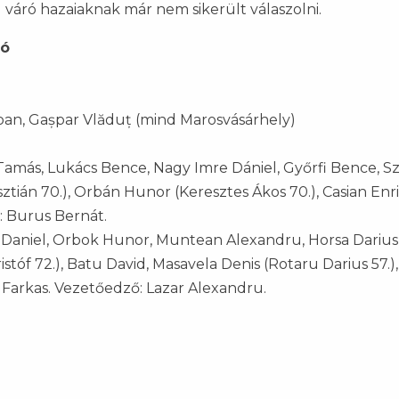
váró hazaiaknak már nem sikerült válaszolni.
ló
oan, Gașpar Vlăduț (mind Marosvásárhely)
 Tamás, Lukács Bence, Nagy Imre Dániel, Győrfi Bence, S
isztián 70.), Orbán Hunor (Keresztes Ákos 70.), Casian Enr
ő: Burus Bernát.
 Daniel, Orbok Hunor, Muntean Alexandru, Horsa Darius
tóf 72.), Batu David, Masavela Denis (Rotaru Darius 57.),
Farkas. Vezetőedző: Lazar Alexandru.