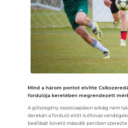
Mind a három pontot elvitte Csíkszeredáb
fordulója keretében megrendezett mér
A gólszegény összecsapáson sokáig nem talá
derekán a forduló előtt is éllovas vendégekn
beállását követő második percben szerezte 