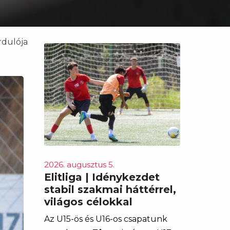
rdulója
2026. augusztus 5.
Elitliga | Idénykezdet
stabil szakmai háttérrel,
világos célokkal
Az U15-ös és U16-os csapatunk