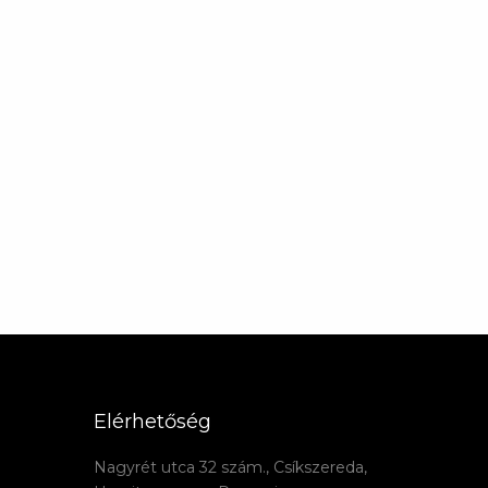
Elérhetőség
Nagyrét utca 32 szám., Csíkszereda,