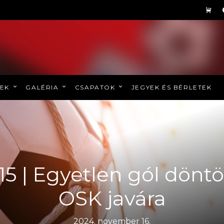
REK
GALÉRIA
CSAPATOK
JEGYEK ÉS BÉRLETEK
U15 | Egyetlen gól döntö
OSK javára
2024. november 16.