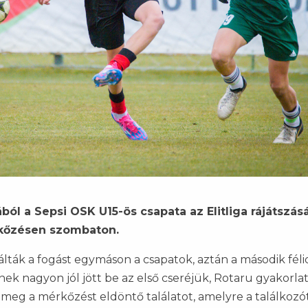
ól a Sepsi OSK U15-ös csapata az Elitliga rájátszás
kőzésen szombaton.
lták a fogást egymáson a csapatok, aztán a második féli
ek nagyon jól jött be az első cseréjük, Rotaru gyakorlat
meg a mérkőzést eldöntő találatot, amelyre a találkozó