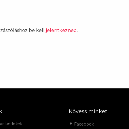
ozzászóláshoz be kell
jelentkezned
.
k
Kövess minket
és bérletek
Facebook