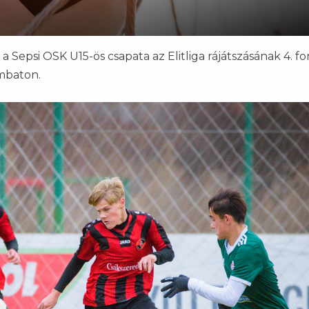
 Sepsi OSK U15-ös csapata az Elitliga rájátszásának 4. fo
mbaton.