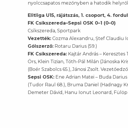
nyolccsapatos mezőnyben a hatodik helyről 
Elitliga U15, rájátszás, 1. csoport, 4. fordu
FK Csíkszereda–Sepsi OSK 0–1 (0–0)
Csíkszereda, Sportpark
Vezették:
Cozma Alexandru, Ștef Claudiu I
Gólszerző:
Rotaru Darius (59.)
FK Csíkszereda:
Kajtár András – Keresztes
Örs, Klein Tizian, Tóth-Pál Milán (Jánoska Kr
(Boér Szabolcs 65.), Jánosi Zsolt. Vezetőedz
Sepsi OSK:
Ene Adrian Matei – Buda Darius
(Tudor Raul 68.), Bruma Daniel (Hadnagy Kris
Demeter Dávid, Hanu Ionut Leonard, Fülöp 