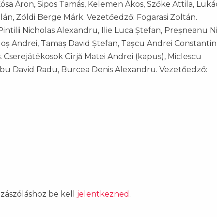
Kósa Áron, Sipos Tamás, Kelemen Ákos, Szőke Attila, Luká
án, Zöldi Berge Márk. Vezetőedző: Fogarasi Zoltán.
Pintilii Nicholas Alexandru, Ilie Luca Ștefan, Preșneanu N
goș Andrei, Tamaș David Ștefan, Tașcu Andrei Constantin
. Cserejátékosok Cîrjă Matei Andrei (kapus), Miclescu
arbu David Radu, Burcea Denis Alexandru. Vezetőedző:
ozzászóláshoz be kell
jelentkezned
.