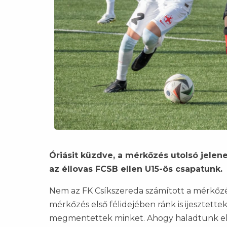
Óriásit küzdve, a mérkőzés utolsó jelen
az éllovas FCSB ellen U15-ös csapatunk.
Nem az FK Csíkszereda számított a mérkőzés
mérkőzés első félidejében ránk is ijesztett
megmentettek minket. Ahogy haladtunk el