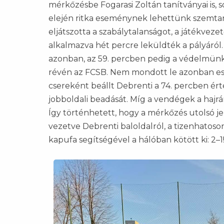
mérkőzésbe Fogarasi Zoltán tanítványai is, s
elején ritka eseménynek lehettünk szemtan
eljátszotta a szabálytalanságot, a játékvez
alkalmazva hét percre leküldték a pályáról
azonban, az 59. percben pedig a védelmünk
révén az FCSB. Nem mondott le azonban esély
csereként beállt Debrenti a 74. percben ért
jobboldali beadását. Míg a vendégek a hajrára
Így történhetett, hogy a mérkőzés utolsó j
vezetve Debrenti baloldalról, a tizenhatoson
kapufa segítségével a hálóban kötött ki: 2–1