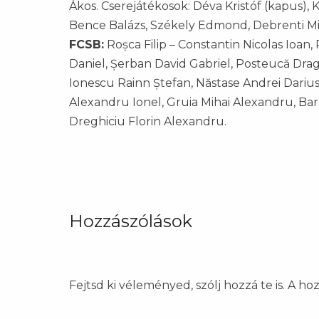
Ákos. Cserejátékosok: Déva Kristóf (kapus), 
Bence Balázs, Székely Edmond, Debrenti Mil
FCSB:
Roșca Filip – Constantin Nicolas Ioan, 
Daniel, Șerban David Gabriel, Posteucă Dra
Ionescu Rainn Ștefan, Năstase Andrei Darius
Alexandru Ionel, Gruia Mihai Alexandru, B
Dreghiciu Florin Alexandru.
Hozzászólások
Fejtsd ki véleményed, szólj hozzá te is. A h