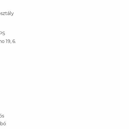
sztály
LPS
o 19, 6.
ós
abó