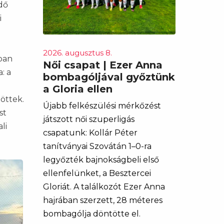
idő
i
2026. augusztus 8.
ban
Női csapat | Ezer Anna
: a
bombagóljával győztünk
a Gloria ellen
döttek.
Újabb felkészülési mérkőzést
st
játszott női szuperligás
li
csapatunk: Kollár Péter
tanítványai Szovátán 1–0-ra
legyőzték bajnokságbeli első
ellenfelünket, a Besztercei
Gloriát. A találkozót Ezer Anna
hajrában szerzett, 28 méteres
bombagólja döntötte el.