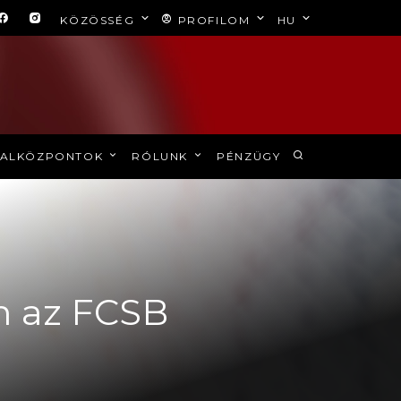
KÖZÖSSÉG
PROFILOM
HU
ALKÖZPONTOK
RÓLUNK
PÉNZÜGY
em az FCSB