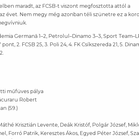
ben maradt, az FCSB-t viszont megfosztotta attól a
 az évet. Nem megy még azonban téli szünetre ez a koro
megvívniuk.
cademia Germană 1–2, Petrolul–Dinamo 3–3, Sport Team–
nt, 2. FCSB 25, 3. Poli 24, 4. FK Csíkszereda 21, 5. Dinam
2.
ti műfüves pálya
ăcuraru Robert
an (59.)
thé Krisztián Levente, Deák Kristóf, Polgár József, Mikl
nel, Forró Patrik, Keresztes Ákos, Egyed Péter József, Sz