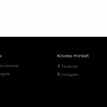
k
Kövess minket
és bérletek
Facebook
jegyek
Instagram