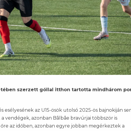
etében szerzett góllal itthon tartotta mindhárom po
 esélyesének az U15-ösök utolsó 2025-ös bajnokiján sem
ek a vendégek, azonban Bâlbâe bravúrjai többször is
őre az időben, azonban egyre jobban megérkeztek a