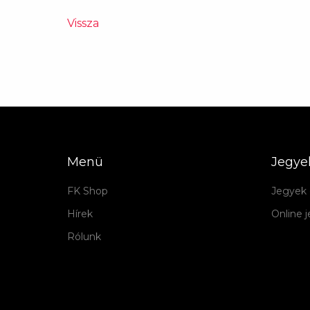
Vissza
Menü
Jegye
FK Shop
Jegyek 
Hírek
Online 
Rólunk