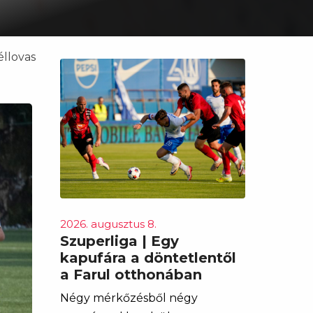
éllovas
2026. augusztus 8.
Szuperliga | Egy
kapufára a döntetlentől
a Farul otthonában
Négy mérkőzésből négy