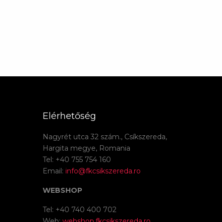
Elérhetőség
Nagyrét utca 32 szám., Csíkszereda,
Hargita megye, Romania
Tel: +40 755 754 160
Email:
info@fkcsikszereda.ro
WEBSHOP
Tel: +40 740 400 702
Web:
webshop.fkcsikszereda.ro