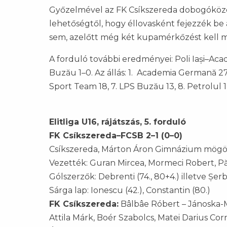
Győzelmével az FK Csíkszereda dobogóközel
lehetőségtől, hogy éllovasként fejezzék be
sem, azelőtt még két kupamérkőzést kell 
A forduló további eredményei: Poli Iași–A
Buzău 1–0. Az állás: 1. Academia Germană 27 po
Sport Team 18, 7. LPS Buzău 13, 8. Petrolul 1
Elitliga U16, rájátszás, 5. forduló
FK Csíkszereda–FCSB 2–1 (0–0)
Csíkszereda, Márton Áron Gimnázium mögöt
Vezették: Guran Mircea, Mormeci Robert, P
Gólszerzők: Debrenti (74., 80+4.) illetve Șerb
Sárga lap: Ionescu (42.), Constantin (80.)
FK Csíkszereda:
Bâlbâe Róbert – Jánoska-Má
Attila Márk, Boér Szabolcs, Matei Darius Cor