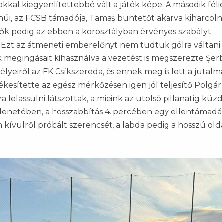
okkal kiegyenlítettebbé vált a játék képe. A második fél
úi, az FCSB támadója, Tamaș büntetőt akarva kiharcoln
etők pedig az ebben a korosztályban érvényes szabályt
. Ezt az átmeneti emberelőnyt nem tudtuk gólra váltani
 megingásait kihasználva a vezetést is megszerezte Șer
eiről az FK Csíkszereda, és ennek meg is lett a jutalma
ékesítette az egész mérkőzésen igen jól teljesítő Polgár
 lelassulni látszottak, a mieink az utolsó pillanatig küz
elenetében, a hosszabbítás 4. percében egy ellentámadá
 kívülről próbált szerencsét, a labda pedig a hosszú olda
!