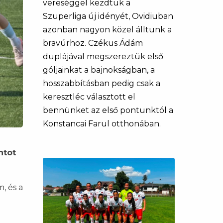
vereséggel kezdtük a
Szuperliga új idényét, Ovidiuban
azonban nagyon közel álltunk a
bravúrhoz. Czékus Ádám
duplájával megszereztük első
góljainkat a bajnokságban, a
hosszabbításban pedig csak a
keresztléc választott el
bennünket az első pontunktól a
Konstancai Farul otthonában.
ntot
, és a