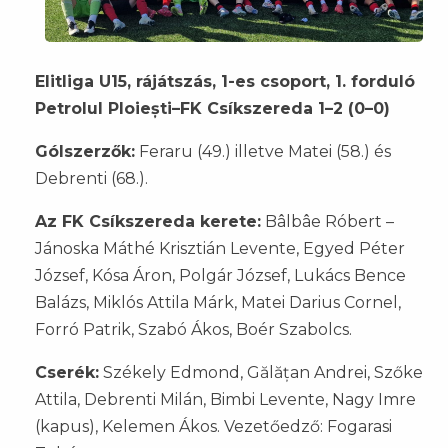
Elitliga U15, rájátszás, 1-es csoport, 1. forduló
Petrolul Ploiești–FK Csíkszereda 1–2 (0–0)
Gólszerzők:
Feraru (49.) illetve Matei (58.) és
Debrenti (68.).
Az FK Csíkszereda kerete:
Bâlbâe Róbert –
Jánoska Máthé Krisztián Levente, Egyed Péter
József, Kósa Áron, Polgár József, Lukács Bence
Balázs, Miklós Attila Márk, Matei Darius Cornel,
Forró Patrik, Szabó Ákos, Boér Szabolcs.
Cserék:
Székely Edmond, Gălățan Andrei, Szőke
Attila, Debrenti Milán, Bimbi Levente, Nagy Imre
(kapus), Kelemen Ákos. Vezetőedző: Fogarasi