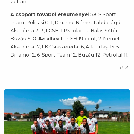
Zoltán.
A csoport további eredményei:
ACS Sport
Team–Poli Iași 0–1, Dinamo–Német Labdarúgó
Akadémia 2–3, FCSB–LPS Iolanda Balaș Sőtér
Buzău 5–0.
Az állás:
1. FCSB 19 pont, 2. Német
Akadémia 17, FK Csíkszereda 16, 4. Poli Iași 15, 5.
Dinamo 12, 6. Sport Team 12, Buzău 12, Petrolul 11.
R. A.