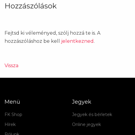
Hozzászólások
Fejtsd ki véleményed, szólj hozzá te is. A
hozzászóláshoz be kell
jelentkezned
.
Vissza
Menü
Jegyek
FK Shop
Jegyek és bérletek
Hírek
Online jegyek
Rólunk