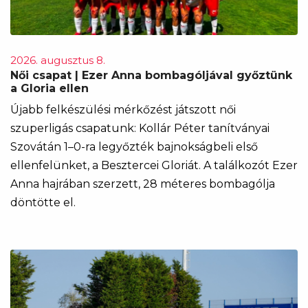
2026. augusztus 8.
Női csapat | Ezer Anna bombagóljával győztünk
a Gloria ellen
Újabb felkészülési mérkőzést játszott női
szuperligás csapatunk: Kollár Péter tanítványai
Szovátán 1–0-ra legyőzték bajnokságbeli első
ellenfelünket, a Besztercei Gloriát. A találkozót Ezer
Anna hajrában szerzett, 28 méteres bombagólja
döntötte el.