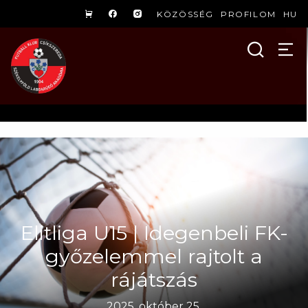
KÖZÖSSÉG
PROFILOM
HU
Elitliga U15 | Idegenbeli FK-
győzelemmel rajtolt a
rájátszás
2025. október 25.