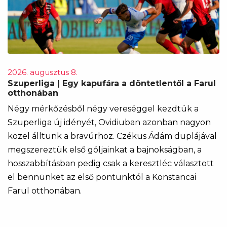
2026. augusztus 8.
Szuperliga | Egy kapufára a döntetlentől a Farul
otthonában
Négy mérkőzésből négy vereséggel kezdtük a
Szuperliga új idényét, Ovidiuban azonban nagyon
közel álltunk a bravúrhoz. Czékus Ádám duplájával
megszereztük első góljainkat a bajnokságban, a
hosszabbításban pedig csak a keresztléc választott
el bennünket az első pontunktól a Konstancai
Farul otthonában.