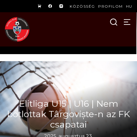
KÖZÖSSÉG
PROFILOM
HU
Elitliga U15 | U16 | Nem
botlottak Târgoviște-n az FK
csapatai
2025. augusztus 23.