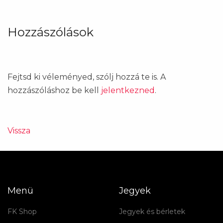
Hozzászólások
Fejtsd ki véleményed, szólj hozzá te is. A
hozzászóláshoz be kell
jelentkezned
.
Vissza
Menü
Jegyek
FK Shop
Jegyek és bérletek