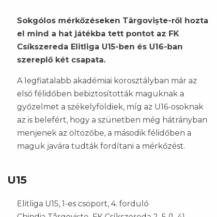
Sokgólos mérkőzéseken Târgoviște-ről hozta
el mind a hat játékba tett pontot az FK
Csíkszereda Elitliga U15-ben és U16-ban
szereplő két csapata.
A legfiatalabb akadémiai korosztályban már az
első félidőben bebiztosították maguknak a
győzelmet a székelyföldiek, míg az U16-osoknak
az is belefért, hogy a szünetben még hátrányban
menjenek az öltözőbe, a második félidőben a
maguk javára tudták fordítani a mérkőzést.
U15
Elitliga U15, 1-es csoport, 4. forduló
Chindia Târgoviște–FK Csíkszereda 2–5 (1–4)