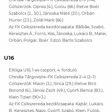
Gólszerzők: Oprea (4.), Gociu (66.) illetve Boér
Szabolcs (2., 30.), Jánoska Máté (20.), Orbán
Hunor (23.), Zöldi Márk (66.)
Az FK Csíkszereda kezdőcsapata: Bâlbâe, Szabó,
Keresztes Á., Forró, Kiss, Jánoska, Lukács B., Matei,
Orbàn, Polgár, Boér. Edző: Bartis Szabolcs
U16
Elitliga U16, 1-es csoport, 4. forduló
Chindia Târgoviște–FK Csíkszereda 2–4 (2–1)
Gólszerzők: Macin (3.), Ilinca (29.) illetve Bíró
Botond (6.), Jánosi Zsolt (49.), Györfi Bence (83.),
Klein Tizian (90+3.)
Az FK Csíkszereda kezdőcsapata: Kajtár, Lukács
B., Keresztes, Nagy, Györfi, Szabó, Klein, Fülöp,