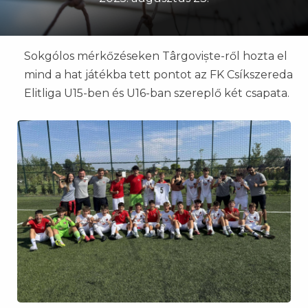
Sokgólos mérkőzéseken Târgoviște-ről hozta el
mind a hat játékba tett pontot az FK Csíkszereda
Elitliga U15-ben és U16-ban szereplő két csapata.