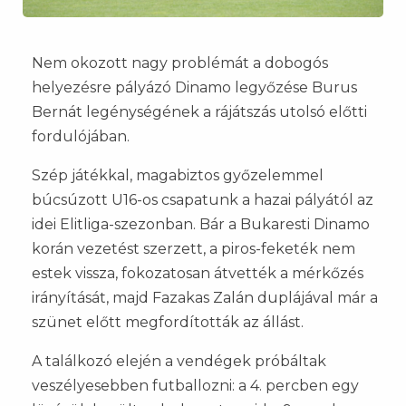
Nem okozott nagy problémát a dobogós
helyezésre pályázó Dinamo legyőzése Burus
Bernát legénységének a rájátszás utolsó előtti
fordulójában.
Szép játékkal, magabiztos győzelemmel
búcsúzott U16-os csapatunk a hazai pályától az
idei Elitliga-szezonban. Bár a Bukaresti Dinamo
korán vezetést szerzett, a piros-feketék nem
estek vissza, fokozatosan átvették a mérkőzés
irányítását, majd Fazakas Zalán duplájával már a
szünet előtt megfordították az állást.
A találkozó elején a vendégek próbáltak
veszélyesebben futballozni: a 4. percben egy