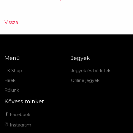
Vissza
Menü
Jegyek
FK Shop
Jegyek és bérletek
Hírek
Online jegyek
Rólunk
Kövess minket
Facebook
Instagram