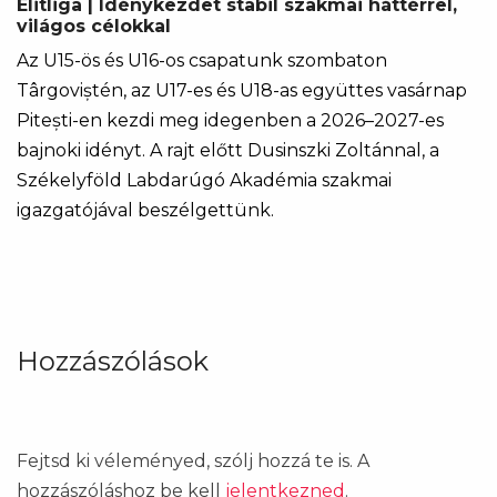
Elitliga | Idénykezdet stabil szakmai háttérrel,
világos célokkal
Az U15-ös és U16-os csapatunk szombaton
Târgoviștén, az U17-es és U18-as együttes vasárnap
Pitești-en kezdi meg idegenben a 2026–2027-es
bajnoki idényt. A rajt előtt Dusinszki Zoltánnal, a
Székelyföld Labdarúgó Akadémia szakmai
igazgatójával beszélgettünk.
Hozzászólások
Fejtsd ki véleményed, szólj hozzá te is. A
hozzászóláshoz be kell
jelentkezned
.