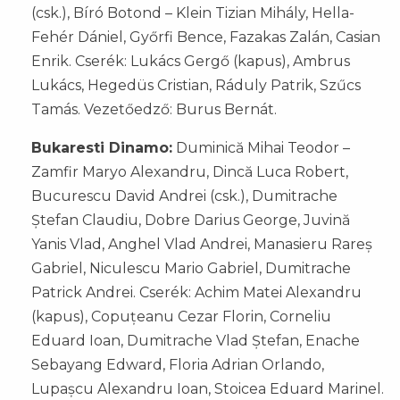
(csk.), Bíró Botond – Klein Tizian Mihály, Hella-
Fehér Dániel, Győrfi Bence, Fazakas Zalán, Casian
Enrik. Cserék: Lukács Gergő (kapus), Ambrus
Lukács, Hegedüs Cristian, Ráduly Patrik, Szűcs
Tamás. Vezetőedző: Burus Bernát.
Bukaresti Dinamo:
Duminică Mihai Teodor –
Zamfir Maryo Alexandru, Dincă Luca Robert,
Bucurescu David Andrei (csk.), Dumitrache
Ștefan Claudiu, Dobre Darius George, Juvină
Yanis Vlad, Anghel Vlad Andrei, Manasieru Rareș
Gabriel, Niculescu Mario Gabriel, Dumitrache
Patrick Andrei. Cserék: Achim Matei Alexandru
(kapus), Copuțeanu Cezar Florin, Corneliu
Eduard Ioan, Dumitrache Vlad Ștefan, Enache
Sebayang Edward, Floria Adrian Orlando,
Lupașcu Alexandru Ioan, Stoicea Eduard Marinel.