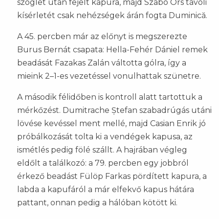
szöglet után fejelt kapura, majd Szabó Örs távoli
kísérletét csak nehézségek árán fogta Duminică.
A 45. percben már az előnyt is megszerezte
Burus Bernát csapata: Hella-Fehér Dániel remek
beadását Fazakas Zalán váltotta gólra, így a
mieink 2–1-es vezetéssel vonulhattak szünetre.
A második félidőben is kontroll alatt tartottuk a
mérkőzést. Dumitrache Ștefan szabadrúgás utáni
lövése kevéssel ment mellé, majd Casian Enrik jó
próbálkozását tolta ki a vendégek kapusa, az
ismétlés pedig fölé szállt. A hajrában végleg
eldőlt a találkozó: a 79. percben egy jobbról
érkező beadást Fülöp Farkas pördített kapura, a
labda a kapufáról a már elfekvő kapus hátára
pattant, onnan pedig a hálóban kötött ki.