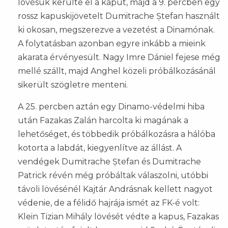
lövésük kerülte el a kaput, majd a 9. percben egy
rossz kapuskijövetelt Dumitrache Ștefan használt
ki okosan, megszerezve a vezetést a Dinamónak.
A folytatásban azonban egyre inkább a mieink
akarata érvényesült. Nagy Imre Dániel fejese még
mellé szállt, majd Anghel közeli próbálkozásánál
sikerült szögletre menteni.
A 25. percben aztán egy Dinamo-védelmi hiba
után Fazakas Zalán harcolta ki magának a
lehetőséget, és többedik próbálkozásra a hálóba
kotorta a labdát, kiegyenlítve az állást. A
vendégek Dumitrache Ștefan és Dumitrache
Patrick révén még próbáltak válaszolni, utóbbi
távoli lövésénél Kajtár Andrásnak kellett nagyot
védenie, de a félidő hajrája ismét az FK-é volt:
Klein Tizian Mihály lövését védte a kapus, Fazakas