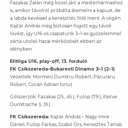
Fazakas Zalán még közel járt a mesterhármashoz
is, amikor távolról próbálta átemelni a kapust, de
a labda kevéssel a keresztléc fölé ment. A végén
Kajtár András még biztosan fogott egy távoli
lövést, így U16-os csapatunk 3–1-es győzelemmel
zárta utolsó hazai mérkőzését ebben az
idényben.
Elitliga U16, play-off, 13. forduló
FK Csíkszereda–Bukaresti Dinamo 3–1 (2–1)
Vezették: Mormeci Dumitru Robert, Păcuraru
Robert, Cocan Adrian Ionuț
Gólszerzők: Fazakas (25., 45.), Fülöp (79.), illetve
Dumitrache Ș. (9.)
FK Csíkszereda:
Kajtár András – Nagy Imre
Dániel, Fülöp Farkas, Szabó Örs, Keresztes Tamás