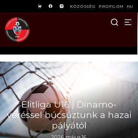
KÖZÖSSÉG
PROFILOM
HU
Elitliga U16 | Dinamo-
veréssel búcsúztunk a hazai
pályától
2026. május 16.