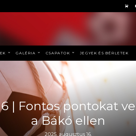
REK
GALÉRIA
CSAPATOK
JEGYEK ÉS BÉRLETEK
U16 | Fontos pontokat v
a Bákó ellen
2025. augusztus 16.