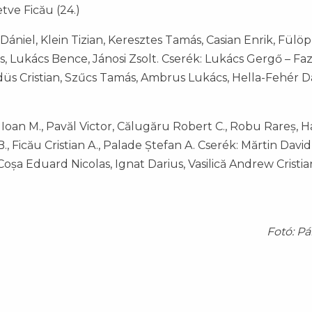
etve Ficău (24.)
ániel, Klein Tizian, Keresztes Tamás, Casian Enrik, Fülöp
s, Lukács Bence, Jánosi Zsolt. Cserék: Lukács Gergő – Fa
düs Cristian, Szűcs Tamás, Ambrus Lukács, Hella-Fehér Dá
 Ioan M., Pavăl Victor, Călugăru Robert C., Robu Rareș, 
., Ficău Cristian A., Palade Ștefan A. Cserék: Mărtin David
oșa Eduard Nicolas, Ignat Darius, Vasilică Andrew Cristia
Fotó: Pá