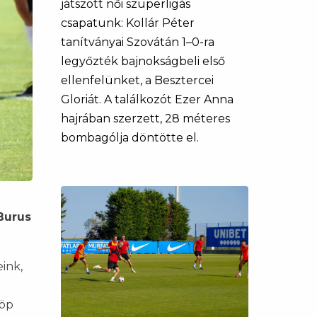
játszott női szuperligás
csapatunk: Kollár Péter
tanítványai Szovátán 1–0-ra
legyőzték bajnokságbeli első
ellenfelünket, a Besztercei
Gloriát. A találkozót Ezer Anna
hajrában szerzett, 28 méteres
bombagólja döntötte el.
Burus
eink,
löp