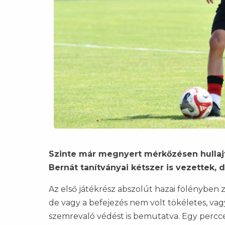
Szinte már megnyert mérkőzésen hullajto
Bernát tanítványai kétszer is vezettek,
Az első játékrész abszolút hazai fölényben z
de vagy a befejezés nem volt tökéletes, vag
szemrevaló védést is bemutatva. Egy percce