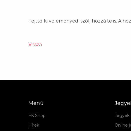
Fejtsd ki véleményed, szólj hozzá te is. A h
Vissza
Menü
Jegye
FK Shop
Jegyek 
Hírek
Online 