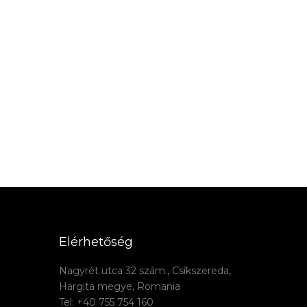
Elérhetőség
Nagyrét utca 32 szám., Csíkszereda,
Hargita megye, Romania
Tel: +40 755 754 160