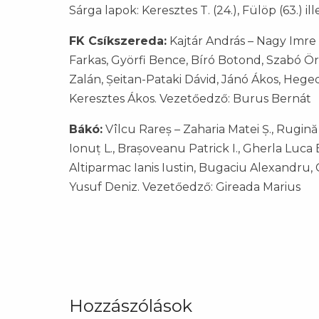
Sárga lapok: Keresztes T. (24.), Fülöp (63.) ill
FK Csíkszereda:
Kajtár András – Nagy Imre D
Farkas, Györfi Bence, Bíró Botond, Szabó Ör
Zalán, Șeitan-Pataki Dávid, Jánó Ákos, Hege
Keresztes Ákos. Vezetőedző: Burus Bernát
Bákó:
Vîlcu Rareș – Zaharia Matei Ș., Rugină
Ionuț L., Brașoveanu Patrick I., Gherla Luca B
Altiparmac Ianis Iustin, Bugaciu Alexandru, C
Yusuf Deniz. Vezetőedző: Gireada Marius
Hozzászólások