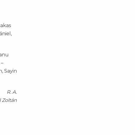
zakas
niel,
Hanu
 –
n, Sayin
R. A.
l Zoltán