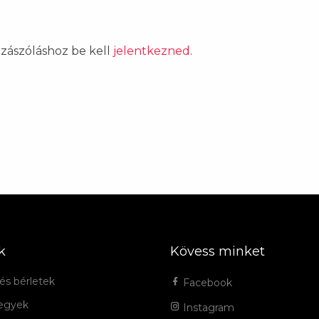
ozzászóláshoz be kell
jelentkezned
.
k
Kövess minket
és bérletek
Facebook
jegyek
Instagram