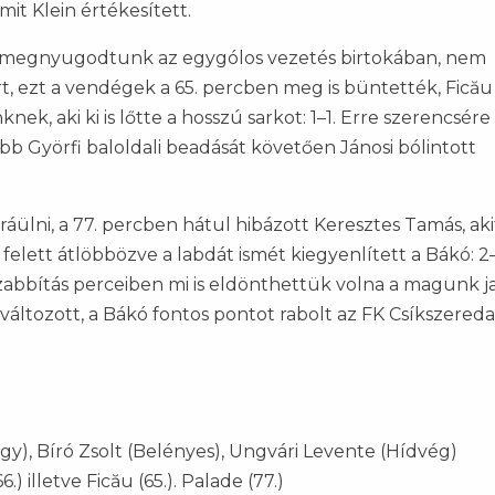
mit Klein értékesített.
an megnyugodtunk az egygólos vezetés birtokában, nem
, ezt a vendégek a 65. percben meg is büntették, Ficău
k, aki ki is lőtte a hosszú sarkot: 1–1. Erre szerencsére
b Györfi baloldali beadását követően Jánosi bólintott
lni, a 77. percben hátul hibázott Keresztes Tamás, aki
elett átlöbbözve a labdát ismét kiegyenlített a Bákó: 2–
zabbítás perceiben mi is eldönthettük volna a magunk j
áltozott, a Bákó fontos pontot rabolt az FK Csíkszereda
gy), Bíró Zsolt (Belényes), Ungvári Levente (Hídvég)
.) illetve Ficău (65.). Palade (77.)