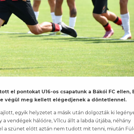
tt el pontokat U16-os csapatunk a Bákói FC ellen, 
 de végül meg kellett elégedjenek a döntetlennel.
ajlott, egyik helyzetet a másik után dolgozták ki legény
y a vendégek hálóőre, Vîlcu állt a labda útjába, néhány
l a szünet előtt aztán nem tudott mit tenni, miután Fü