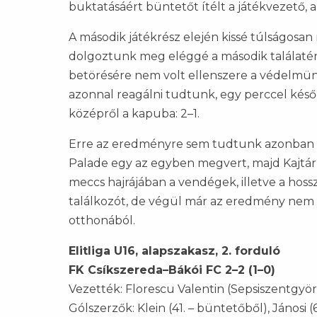
buktatásáért büntetőt ítélt a játékvezető, a
A második játékrész elején kissé túlságos
dolgoztunk meg eléggé a második találatért
betörésére nem volt ellenszere a védelmünkne
azonnal reagálni tudtunk, egy perccel későb
középről a kapuba: 2–1.
Erre az eredményre sem tudtunk azonban ráü
Palade egy az egyben megvert, majd Kajtár f
meccs hajrájában a vendégek, illetve a hoss
találkozót, de végül már az eredmény nem v
otthonából.
Elitliga U16, alapszakasz, 2. forduló
FK Csíkszereda–Bákói FC 2–2 (1–0)
Vezették: Florescu Valentin (Sepsiszentgyör
Gólszerzők: Klein (41. – büntetőből), Jánosi (66