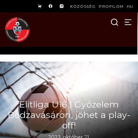
KÖZÖSSÉG
PROFILOM
HU
Elitliga U16 | Győzelem
Bodzavásáron, jöhet a play-
off!
2023. október 21.