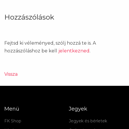
Hozzászólások
Fejtsd ki véleményed, szólj hozzá te is. A
hozzászóláshoz be kell
jelentkezned
.
Vissza
Menü
Jegyek
FK Shop
Jegyek és bérletek