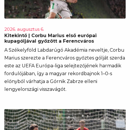
2026. augusztus 6.
Kitekintő | Corbu Marius első európai
kupagóljával győzött a Ferencváros
A Székelyföld Labdarúgó Akadémia neveltje, Corbu
Marius szerezte a Ferencváros győztes gólját szerda
este az UEFA Európa-liga selejtezőjének harmadik
fordulójában, így a magyar rekordbajnok 1–0-s
előnyből várhatja a Górnik Zabrze elleni
lengyelországi visszavágót.