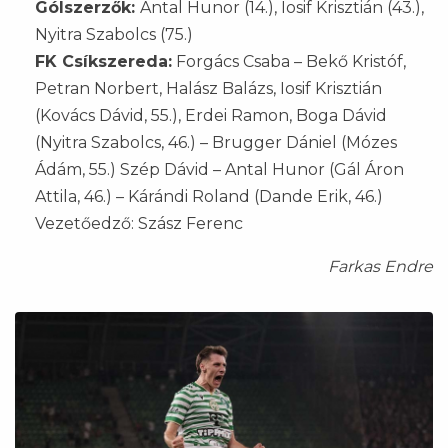
Gólszerzők:
Antal Hunor (14.), Iosif Krisztián (43.),
Nyitra Szabolcs (75.)
FK Csíkszereda:
Forgács Csaba – Bekő Kristóf,
Petran Norbert, Halász Balázs, Iosif Krisztián
(Kovács Dávid, 55.), Erdei Ramon, Boga Dávid
(Nyitra Szabolcs, 46.) – Brugger Dániel (Mózes
Ádám, 55.) Szép Dávid – Antal Hunor (Gál Áron
Attila, 46.) – Kárándi Roland (Dande Erik, 46.)
Vezetőedző: Szász Ferenc
Farkas Endre