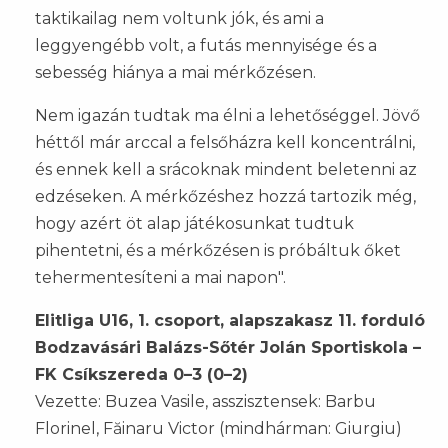
taktikailag nem voltunk jók, és ami a
leggyengébb volt, a futás mennyisége és a
sebesség hiánya a mai mérkőzésen.
Nem igazán tudtak ma élni a lehetőséggel. Jövő
héttől már arccal a felsőházra kell koncentrálni,
és ennek kell a srácoknak mindent beletenni az
edzéseken. A mérkőzéshez hozzá tartozik még,
hogy azért öt alap játékosunkat tudtuk
pihentetni, és a mérkőzésen is próbáltuk őket
tehermentesíteni a mai napon".
Elitliga U16, 1. csoport, alapszakasz 11. forduló
Bodzavásári Balázs-Sőtér Jolán Sportiskola –
FK Csíkszereda 0–3 (0–2)
Vezette: Buzea Vasile, asszisztensek: Barbu
Florinel, Făinaru Victor (mindhárman: Giurgiu)