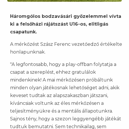
Háromgólos bodzavásári győzelemmel vívta
ki a felsőházi rájátszást U16-os, elitligás
csapatunk.
A mérkőzést Szász Ferenc vezetőedző értékelte
honlapunknak.
"A legfontosabb, hogy a play-offban folytatja a
csapat a szereplést, ehhez gratulálok
mindenkinek! A mai mérkőzésen próbáltunk
minden olyan játékosnak lehetőséget adni, akik
keveset tudtak az alapszakaszban játszani,
kíváncsiak voltunk az éles mérkőzésen a
teljesítményükre és a mentális állapotunkra.
Sajnos tény, hogy a szezon leggyengébb játékát
tudtuk bemutatni. Sem technikailag, sem