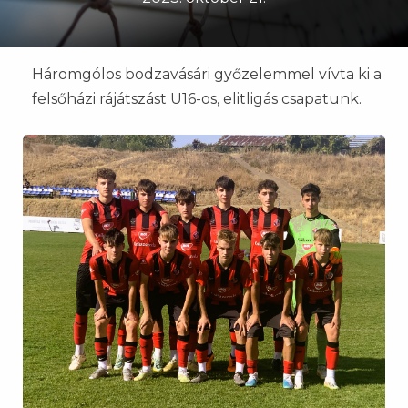
Háromgólos bodzavásári győzelemmel vívta ki a
felsőházi rájátszást U16-os, elitligás csapatunk.