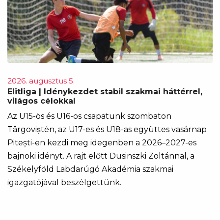
2026. augusztus 5.
Elitliga | Idénykezdet stabil szakmai háttérrel,
világos célokkal
Az U15-ös és U16-os csapatunk szombaton
Târgoviștén, az U17-es és U18-as együttes vasárnap
Pitești-en kezdi meg idegenben a 2026–2027-es
bajnoki idényt. A rajt előtt Dusinszki Zoltánnal, a
Székelyföld Labdarúgó Akadémia szakmai
igazgatójával beszélgettünk.