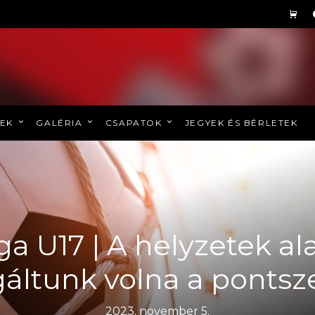
REK
GALÉRIA
CSAPATOK
JEGYEK ÉS BÉRLETEK
iga U17 | A helyzetek a
gáltunk volna a pontsz
2023. november 5.