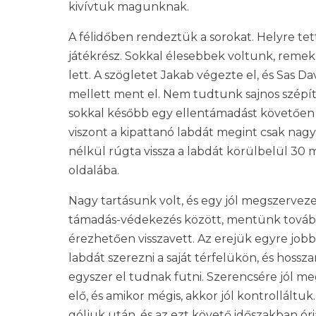
kivívtuk magunknak.
A félidőben rendeztük a sorokat. Helyre tet
játékrész. Sokkal élesebbek voltunk, remek
lett. A szögletet Jakab végezte el, és Sas D
mellett ment el. Nem tudtunk sajnos szépí
sokkal később egy ellentámadást követően s
viszont a kipattanó labdát megint csak nagy
nélkül rúgta vissza a labdát körülbelül 30 m
oldalába.
Nagy tartásunk volt, és egy jól megszervez
támadás-védekezés között, mentünk tovább e
érezhetően visszavett. Az erejük egyre jo
labdát szerezni a saját térfelükön, és hos
egyszer el tudnak futni. Szerencsére jól m
elő, és amikor mégis, akkor jól kontrolláltuk
góljuk után, és az ezt követő időszakban ór