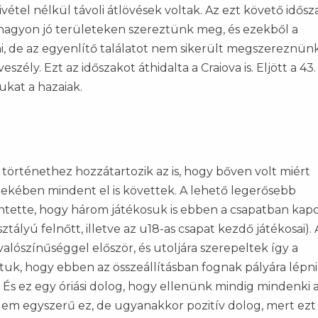
ivétel nélkül távoli átlövések voltak. Az ezt követő idős
t nagyon jó területeken szereztünk meg, és ezekből a
 de az egyenlítő találatot nem sikerült megszereznünk
zély. Ezt az időszakot áthidalta a Craiova is. Eljött a 43.
jukat a hazaiak.
 történethez hozzátartozik az is, hogy bőven volt miért
rdekében mindent el is követtek. A lehető legerősebb
lentette, hogy három játékosuk is ebben a csapatban kap
ályú felnőtt, illetve az u18-as csapat kezdő játékosai). 
lószínűséggel először, és utoljára szerepeltek így a
uk, hogy ebben az összeállításban fognak pályára lépni
s ez egy óriási dolog, hogy ellenünk mindig mindenki 
 Nem egyszerű ez, de ugyanakkor pozitív dolog, mert ezt