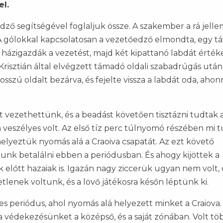
el.
dző segítségével foglaljuk össze. A szakember a rá jell
 gólokkal kapcsolatosan a vezetőedző elmondta, egy tá
a házigazdák a vezetést, majd két kipattanó labdát érték
 Krisztián által elvégzett támadó oldali szabadrúgás után
sszú oldalt bezárva, és fejelte vissza a labdát oda, ahon
t vezethettünk, és a beadást követően tisztázni tudtak
n veszélyes volt. Az első tíz perc túlnyomó részében mi 
elyeztük nyomás alá a Craoiva csapatát. Az ezt követő
tunk betalálni ebben a periódusban. És ahogy kijöttek a
előtt hazaiak is. Igazán nagy ziccerük ugyan nem volt, d
lenek voltunk, és a lövő játékosra későn léptünk ki.
es periódus, ahol nyomás alá helyezett minket a Craiova
a védekezésünket a középső, és a saját zónában. Volt tö