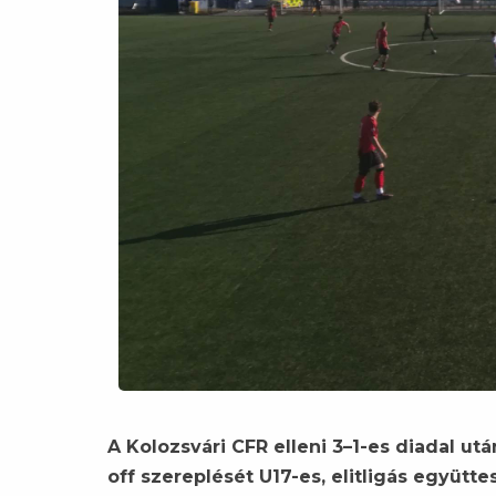
A Kolozsvári CFR elleni 3–1-es diadal utá
off szereplését U17-es, elitligás együt