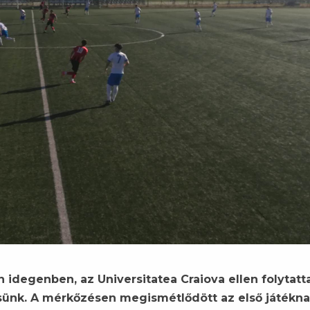
n idegenben, az Universitatea Craiova ellen folytatt
tesünk. A mérkőzésen megismétlődött az első játékn