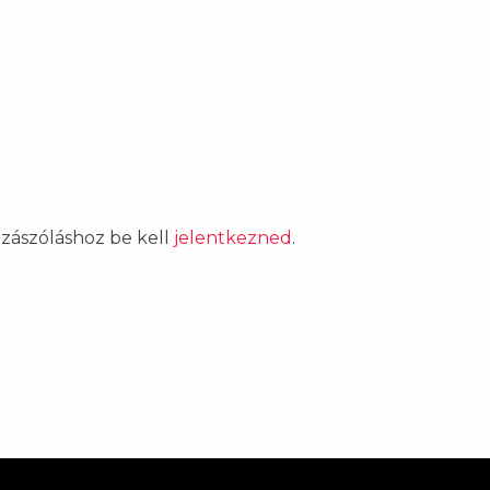
ozzászóláshoz be kell
jelentkezned
.