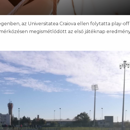
egenben, az Universitatea Craiova ellen folytatta play-off
 A mérkőzésen megismétlődött az első játéknap eredmény