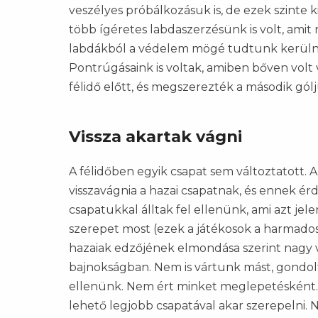
veszélyes próbálkozásuk is, de ezek szinte k
több ígéretes labdaszerzésünk is volt, ami
labdákból a védelem mögé tudtunk kerülni,
Pontrúgásaink is voltak, amiben bőven volt ves
félidő előtt, és megszerezték a második gól
Vissza akartak vágni
A félidőben egyik csapat sem változtatott. A
visszavágnia a hazai csapatnak, és ennek é
csapatukkal álltak fel ellenünk, ami azt je
szerepet most (ezek a játékosok a harmadoszt
hazaiak edzőjének elmondása szerint nagy va
bajnokságban. Nem is vártunk mást, gondolt
ellenünk. Nem ért minket meglepetésként. É
lehető legjobb csapatával akar szerepelni.