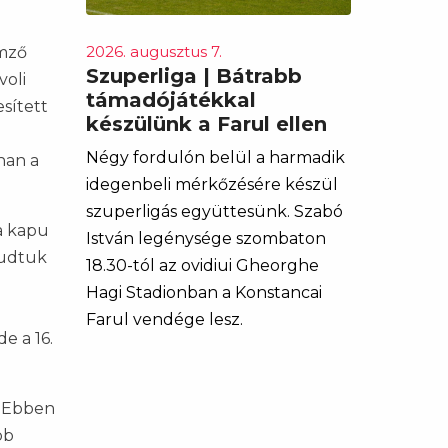
2026. augusztus 7.
emző
Szuperliga | Bátrabb
voli
támadójátékkal
esített
készülünk a Farul ellen
Négy fordulón belül a harmadik
nan a
idegenbeli mérkőzésére készül
szuperligás együttesünk. Szabó
 a kapu
István legénysége szombaton
tudtuk
18.30-tól az ovidiui Gheorghe
Hagi Stadionban a Konstancai
Farul vendége lesz.
e a 16.
. Ebben
bb