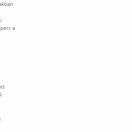
zakban
.
 perc a
ott
A
a