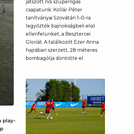
játszott női szuperligás
csapatunk: Kollár Péter
tanítványai Szovátán 1–0-ra
legyőzték bajnokságbeli első
ellenfelünket, a Besztercei
Gloriát. A találkozót Ezer Anna
hajrában szerzett, 28 méteres
bombagólja döntötte el.
a play-
ap