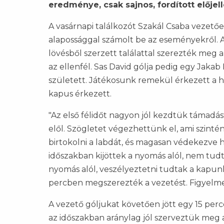
eredménye, csak sajnos, fordított előjell
A vasárnapi találkozót Szakál Csaba vezetőe
alapossággal számolt be az eseményekről. A
lövésből szerzett találattal szerezték meg 
az ellenfél. Sas David gólja pedig egy Jakab
született. Játékosunk remekül érkezett a ho
kapus érkezett.
"Az első félidőt nagyon jól kezdtük támadás
elől. Szögletet végezhettünk el, ami szinté
birtokolni a labdát, és magasan védekezve h
időszakban kijöttek a nyomás alól, nem tud
nyomás alól, veszélyeztetni tudtak a kapunk 
percben megszerezték a vezetést. Figyelmet
A vezető góljukat követően jött egy 15 perc
az időszakban aránylag jól szerveztük meg 