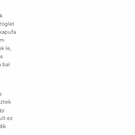
ik
zöglet
 kapufa
em
k le,
ás
u bal
s
eztek
gy
ult ez
dik