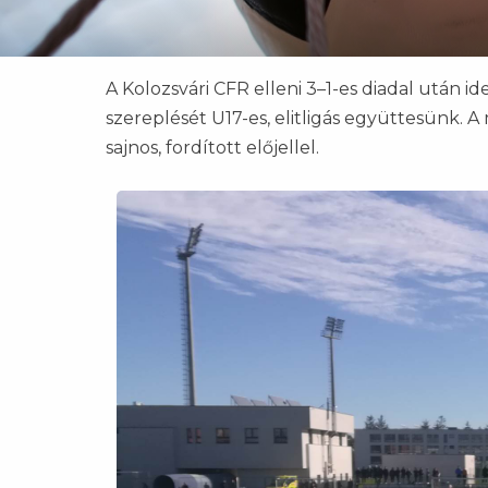
A Kolozsvári CFR elleni 3–1-es diadal után id
szereplését U17-es, elitligás együttesünk.
sajnos, fordított előjellel.