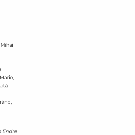
 Mihai
)
Mario,
Lută
ránd,
s Endre