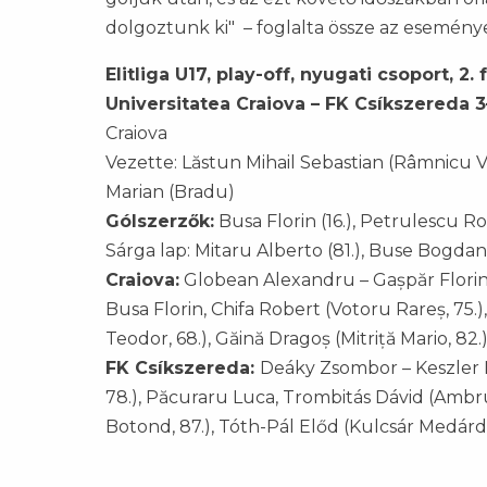
dolgoztunk ki" – foglalta össze az esemény
Elitliga U17, play-off, nyugati csoport, 2.
Universitatea Craiova – FK Csíkszereda 3
Craiova
Vezette: Lăstun Mihail Sebastian (Râmnicu Vâ
Marian (Bradu)
Gólszerzők:
Busa Florin (16.), Petrulescu Robe
Sárga lap: Mitaru Alberto (81.), Buse Bogdan (
Craiova:
Globean Alexandru – Gașpăr Florin,
Busa Florin, Chifa Robert (Votoru Rareș, 75.
Teodor, 68.), Găină Dragoș (Mitriță Mario, 8
FK Csíkszereda:
Deáky Zsombor – Keszler Na
78.), Păcuraru Luca, Trombitás Dávid (Ambru
Botond, 87.), Tóth-Pál Előd (Kulcsár Medárd,