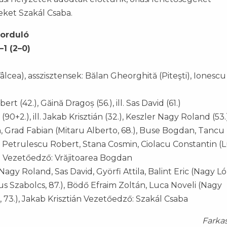
eket Szakál Csaba.
 forduló
–1 (2–0)
lcea), asszisztensek: Bălan Gheorghită (Piteşti), Ionescu
rt (42.), Găină Dragoș (56.), ill. Sas David (61.)
90+2.), ill. Jakab Krisztián (32.), Keszler Nagy Roland (53.
 Grad Fabian (Mitaru Alberto, 68.), Buse Bogdan, Tancu 
), Petrulescu Robert, Stana Cosmin, Ciolacu Constantin (
2.) Vezetőedző: Vrăjitoarea Bogdan
gy Roland, Sas David, Györfi Attila, Balint Eric (Nagy Ló
s Szabolcs, 87.), Bödő Efraim Zoltán, Luca Noveli (Nagy
 73.), Jakab Krisztián Vezetőedző: Szakál Csaba
Farka