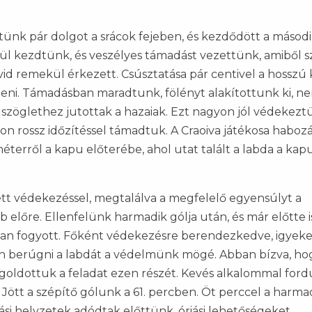
tünk pár dolgot a srácok fejeben, és kezdődött a másod
ül kezdtünk, és veszélyes támadást vezettünk, amiből s
avid remekül érkezett. Csúsztatása pár centivel a hosszú
teni. Támadásban maradtunk, fölényt alakítottunk ki, n
zöglethez jutottak a hazaiak. Ezt nagyon jól védekeztü
on rossz időzítéssel támadtuk. A Craoiva játékosa haboz
éterről a kapu előterébe, ahol utat talált a labda a kap
ett védekezéssel, megtalálva a megfelelő egyensúlyt a
lőre. Ellenfelünk harmadik gólja után, és már előtte i
bban fogyott. Főként védekezésre berendezkedve, igyek
szan berúgni a labdát a védelmünk mögé. Abban bízva, ho
egoldottuk a feladat ezen részét. Kevés alkalommal ford
. Jött a szépítő gólunk a 61. percben. Öt perccel a harma
iási helyzetek adódtak előttünk, óriási lehetőségeket