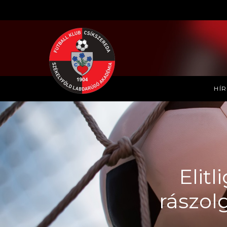
HÍ
Elitl
rászol