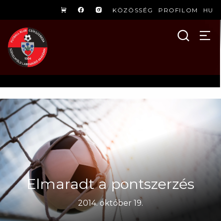
KÖZÖSSÉG
PROFILOM
HU
Elmaradt a pontszerzés
2014. október 19.