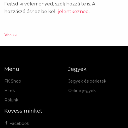
Fejtsd ki véleményed, szólj hozzá te is. A
hozzászóláshoz be kell
jelentkezned
.
Vissza
Menü
Jegyek
FK Shop
Jegyek és bérletek
Hírek
Online jegyek
Rólunk
Kövess minket
Facebook