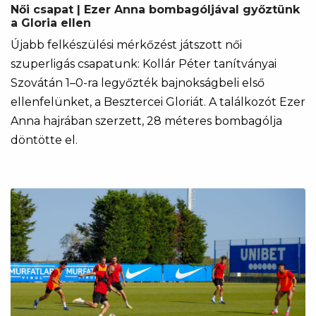
Női csapat | Ezer Anna bombagóljával győztünk
a Gloria ellen
Újabb felkészülési mérkőzést játszott női
szuperligás csapatunk: Kollár Péter tanítványai
Szovátán 1–0-ra legyőzték bajnokságbeli első
ellenfelünket, a Besztercei Gloriát. A találkozót Ezer
Anna hajrában szerzett, 28 méteres bombagólja
döntötte el.