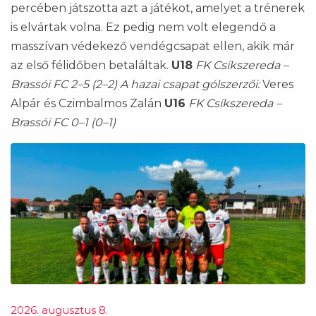
percében játszotta azt a játékot, amelyet a trénerek
is elvártak volna. Ez pedig nem volt elegendő a
masszívan védekező vendégcsapat ellen, akik már
az első félidőben betaláltak.
U18
FK Csíkszereda –
Brassói FC 2–5 (2–2)
A hazai csapat gólszerzői:
Veres
Alpár és Czimbalmos Zalán
U16
FK Csíkszereda –
Brassói FC 0–1 (0–1)
2026. augusztus 8.