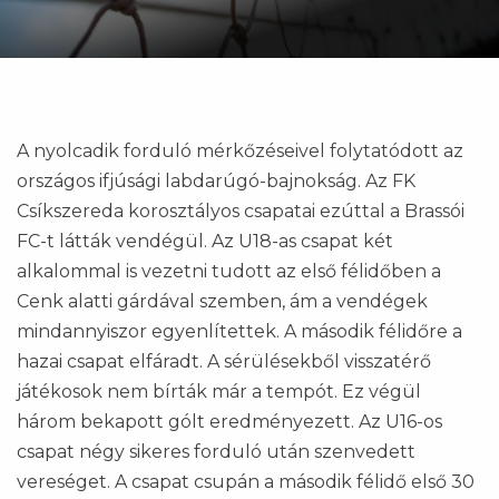
A nyolcadik forduló mérkőzéseivel folytatódott az
országos ifjúsági labdarúgó-bajnokság. Az FK
Csíkszereda korosztályos csapatai ezúttal a Brassói
FC-t látták vendégül. Az U18-as csapat két
alkalommal is vezetni tudott az első félidőben a
Cenk alatti gárdával szemben, ám a vendégek
mindannyiszor egyenlítettek. A második félidőre a
hazai csapat elfáradt. A sérülésekből visszatérő
játékosok nem bírták már a tempót. Ez végül
három bekapott gólt eredményezett. Az U16-os
csapat négy sikeres forduló után szenvedett
vereséget. A csapat csupán a második félidő első 30