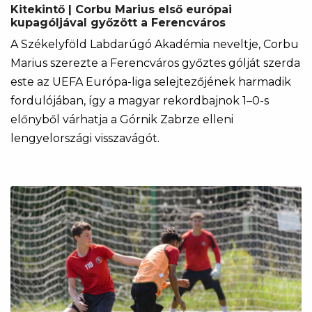
Kitekintő | Corbu Marius első európai
kupagóljával győzött a Ferencváros
A Székelyföld Labdarúgó Akadémia neveltje, Corbu
Marius szerezte a Ferencváros győztes gólját szerda
este az UEFA Európa-liga selejtezőjének harmadik
fordulójában, így a magyar rekordbajnok 1–0-s
előnyből várhatja a Górnik Zabrze elleni
lengyelországi visszavágót.