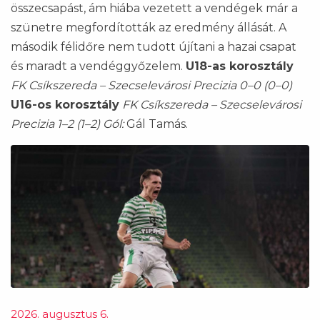
összecsapást, ám hiába vezetett a vendégek már a
szünetre megfordították az eredmény állását. A
második félidőre nem tudott újítani a hazai csapat
és maradt a vendéggyőzelem.
U18-as korosztály
FK Csíkszereda – Szecselevárosi Precizia 0–0 (0–0)
U16-os korosztály
FK Csíkszereda – Szecselevárosi
Precizia 1–2 (1–2)
Gól:
Gál Tamás.
2026. augusztus 6.