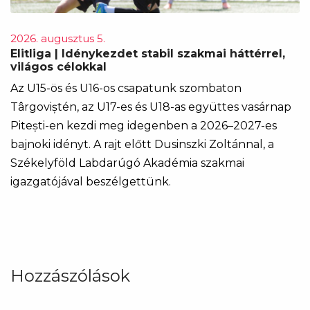
2026. augusztus 5.
Elitliga | Idénykezdet stabil szakmai háttérrel,
világos célokkal
Az U15-ös és U16-os csapatunk szombaton
Târgoviștén, az U17-es és U18-as együttes vasárnap
Pitești-en kezdi meg idegenben a 2026–2027-es
bajnoki idényt. A rajt előtt Dusinszki Zoltánnal, a
Székelyföld Labdarúgó Akadémia szakmai
igazgatójával beszélgettünk.
Hozzászólások