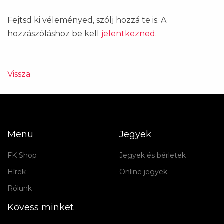
Fejtsd ki véleményed, szólj hozzá te is. A
hozzászóláshoz be kell
jelentkezned
.
Vissza
Menü
Jegyek
FK Shop
Jegyek és bérletek
Hírek
Online jegyek
Rólunk
Kövess minket