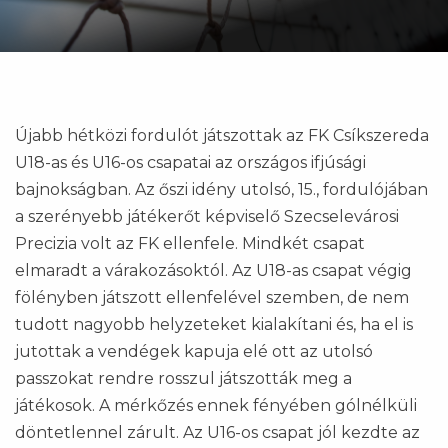
Újabb hétközi fordulót játszottak az FK Csíkszereda
U18-as és U16-os csapatai az országos ifjúsági
bajnokságban. Az őszi idény utolsó, 15., fordulójában
a szerényebb játékerőt képviselő Szecselevárosi
Precizia volt az FK ellenfele. Mindkét csapat
elmaradt a várakozásoktól. Az U18-as csapat végig
fölényben játszott ellenfelével szemben, de nem
tudott nagyobb helyzeteket kialakítani és, ha el is
jutottak a vendégek kapuja elé ott az utolsó
passzokat rendre rosszul játszották meg a
játékosok. A mérkőzés ennek fényében gólnélküli
döntetlennel zárult. Az U16-os csapat jól kezdte az