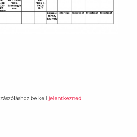
ozzászóláshoz be kell
jelentkezned
.