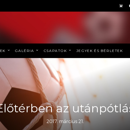
REK
GALÉRIA
CSAPATOK
JEGYEK ÉS BÉRLETEK
Előtérben az utánpótlá
2017. március 21.