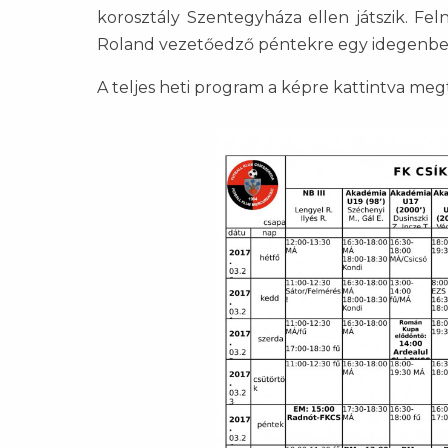
korosztály Szentegyháza ellen játszik. F
Roland vezetőedző péntekre egy idegenbeli 
A teljes heti program a képre kattintva meg