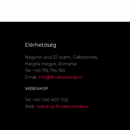
Elérhetőség
Nagyrét utca 32 szám., Csíkszereda,
Hargita megye, Romania
Tel: +40 755 754 160
Email:
info@fkcsikszereda.ro
WEBSHOP
Tel: +40 740 400 702
Web:
webshop.fkcsikszereda.ro