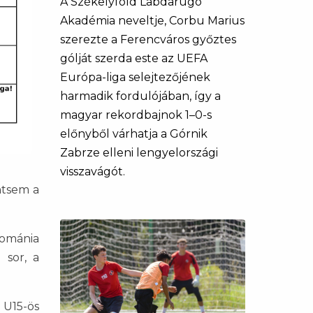
A Székelyföld Labdarúgó
Akadémia neveltje, Corbu Marius
szerezte a Ferencváros győztes
gólját szerda este az UEFA
Európa-liga selejtezőjének
harmadik fordulójában, így a
magyar rekordbajnok 1–0-s
előnyből várhatja a Górnik
Zabrze elleni lengyelországi
visszavágót.
ntsem a
Románia
 sor, a
 U15-ös