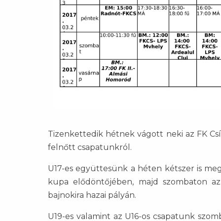
Tizenkettedik hétnek vágott neki az FK Csí
felnőtt csapatunkról.
U17-es együttesünk a héten kétszer is meg
kupa elődöntőjében, majd szombaton az 
bajnokira hazai pályán.
U19-es valamint az U16-os csapatunk szomb