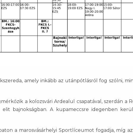
kszereda, amely inkább az utánpótlásról fog szólni, mi
mérkőzik a kolozsvári Ardealul csapatával, szerdán a 
elit bajnokságban. A kupameccsre idegenben kerül
aton a marosvásárhelyi Sportlíceumot fogadja, míg az