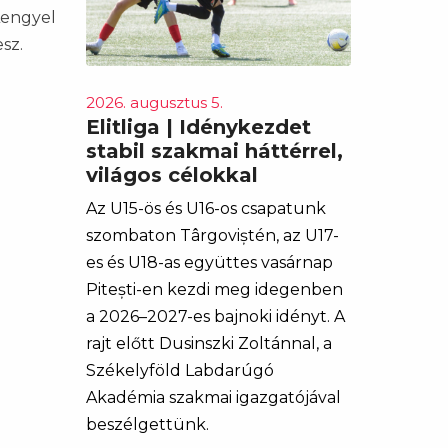
Lengyel
sz.
2026. augusztus 5.
Elitliga | Idénykezdet
stabil szakmai háttérrel,
világos célokkal
Az U15-ös és U16-os csapatunk
szombaton Târgoviștén, az U17-
es és U18-as együttes vasárnap
Pitești-en kezdi meg idegenben
a 2026–2027-es bajnoki idényt. A
rajt előtt Dusinszki Zoltánnal, a
Székelyföld Labdarúgó
Akadémia szakmai igazgatójával
beszélgettünk.