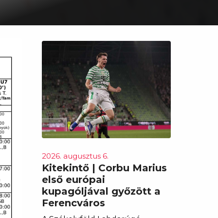
2026. augusztus 6.
Kitekintő | Corbu Marius
első európai
kupagóljával győzött a
Ferencváros