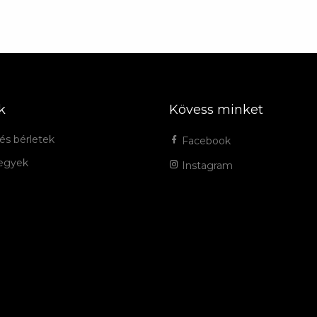
k
Kövess minket
és bérletek
Facebook
jegyek
Instagram