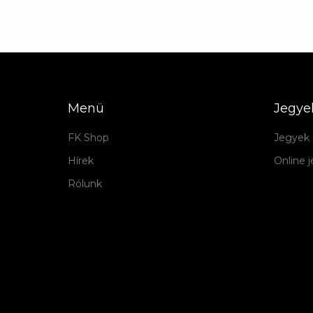
Menü
Jegye
FK Shop
Jegyek 
Hírek
Online 
Rólunk