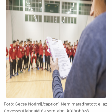
Fotó: Gecse Noémi[/caption] Nem maradhatott el az
ügyességi labdajáték sem, ahol különböző