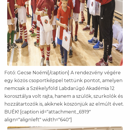
Fotó: Gecse Noémi[/caption] A rendezvény végére
egy közös csoportképpel tettünk pontot, amelyen
nemcsak a Székelyföld Labdarúgó Akadémia 12
korosztálya volt rajta, hanem a szülők, szurkolók és
hozzátartozók is, akiknek köszönjük az elmúlt évet.
BUÉK! [caption id="attachment_6919"
align="alignleft" width="640"]