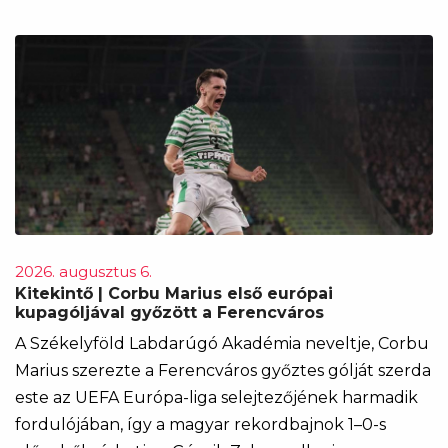
2026. augusztus 6.
Kitekintő | Corbu Marius első európai
kupagóljával győzött a Ferencváros
A Székelyföld Labdarúgó Akadémia neveltje, Corbu
Marius szerezte a Ferencváros győztes gólját szerda
este az UEFA Európa-liga selejtezőjének harmadik
fordulójában, így a magyar rekordbajnok 1–0-s