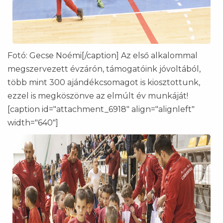
Fotó: Gecse Noémi[/caption] Az első alkalommal
megszervezett évzárón, támogatóink jóvoltából,
több mint 300 ajándékcsomagot is kiosztottunk,
ezzel is megköszönve az elmúlt év munkáját!
[caption id="attachment_6918" align="alignleft"
width="640"]