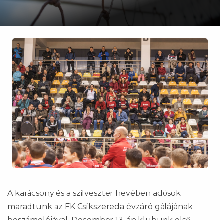
A karácsony és a szilveszter hevében adósok
maradtunk az FK Csíkszereda évzáró gálájának
beszámolójával. December 13-án klubunk első