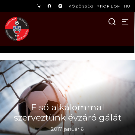
KÖZÖSSÉG
PROFILOM
HU
Első alkalommal
szerveztünk évzáró gálát
2017. január 6.