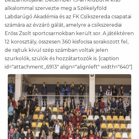
alkalommal szervezte meg a Székelyföld
Labdarúgó Akadémia és az FK Csíkszereda csapatai
számára az évzáró gálát, amelyre a csíkszeredai
Erőss Zsolt sportcsarnokban került sor. A játéktéren
12 korosztály, összesen 360 kisfocisa sorakozott fel,
de rajtuk kívül szép számban voltak jelen
szurkolók, szülők és hozzátartozók is. [caption
id="attachment_6913" align="alignleft" width="640"]