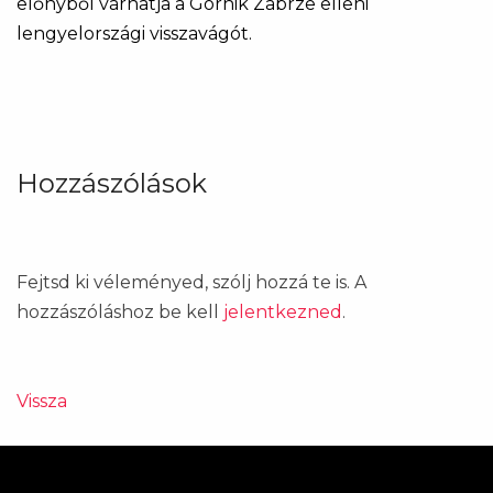
előnyből várhatja a Górnik Zabrze elleni
lengyelországi visszavágót.
Hozzászólások
Fejtsd ki véleményed, szólj hozzá te is. A
hozzászóláshoz be kell
jelentkezned
.
Vissza