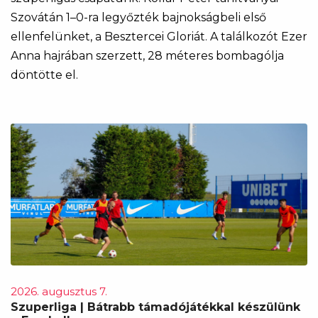
Szovátán 1–0-ra legyőzték bajnokságbeli első
ellenfelünket, a Besztercei Gloriát. A találkozót Ezer
Anna hajrában szerzett, 28 méteres bombagólja
döntötte el.
2026. augusztus 7.
Szuperliga | Bátrabb támadójátékkal készülünk