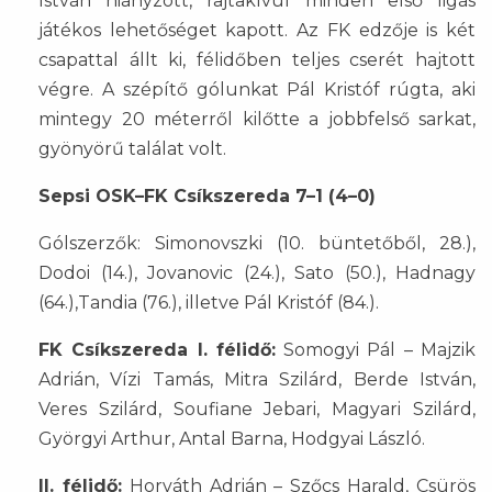
István hiányzott, rajtakívül minden első ligás
játékos lehetőséget kapott. Az FK edzője is két
csapattal állt ki, félidőben teljes cserét hajtott
végre. A szépítő gólunkat Pál Kristóf rúgta, aki
mintegy 20 méterről kilőtte a jobbfelső sarkat,
gyönyörű találat volt.
Sepsi OSK–FK Csíkszereda 7–1 (4–0)
Gólszerzők: Simonovszki (10. büntetőből, 28.),
Dodoi (14.), Jovanovic (24.), Sato (50.), Hadnagy
(64.),Tandia (76.), illetve Pál Kristóf (84.).
FK Csíkszereda I. félidő:
Somogyi Pál – Majzik
Adrián, Vízi Tamás, Mitra Szilárd, Berde István,
Veres Szilárd, Soufiane Jebari, Magyari Szilárd,
Györgyi Arthur, Antal Barna, Hodgyai László.
II. félidő:
Horváth Adrián – Szőcs Harald, Csürös