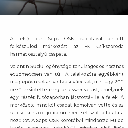
Az első ligás Sepsi OSK csapatával játszott
felkészülési mérkőzést az FK Csíkszereda
harmadosztályú csapata.
Valentin Suciu legénysége tanulságos és hasznos
edzőmeccsen van túl. A találkozóra egyébként
meglepően sokan voltak kíváncsiak, mintegy 200
néző tekintette meg az összecsapást, amelynek
egy részét futózáporban játszották le a felek. A
mérkőzést mindkét csapat komolyan vette és az
utolsó sípszóig jó iramú meccsel szolgálták ki a
nézőket. A Sepsi OSK keretéből mindössze Fülöp