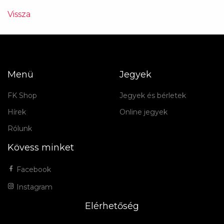
Vissza
Menü
Jegyek
FK Shop
Jegyek és bérletek
Hírek
Online jegyek
Rólunk
Kövess minket
Facebook
Instagram
Elérhetőség