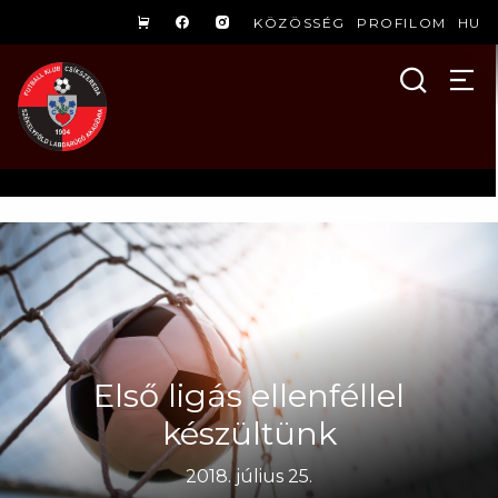
KÖZÖSSÉG
PROFILOM
HU
Első ligás ellenféllel
készültünk
2018. július 25.