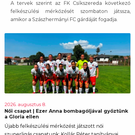
A tervek szerint az FK Csíkszereda következő
felkészülési mérkőzését szombaton játssza,
amikor a Szászhermányi FC gárdáját fogadja.
2026. augusztus 8.
Női csapat | Ezer Anna bombagóljával győztünk
a Gloria ellen
Újabb felkészülési mérkőzést játszott női
szuperligás csapatunk: Kollár Péter tanítványai