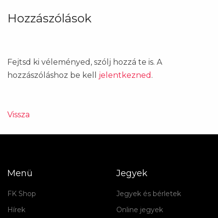
Hozzászólások
Fejtsd ki véleményed, szólj hozzá te is. A
hozzászóláshoz be kell
jelentkezned
.
Vissza
Menü
Jegyek
FK Shop
Jegyek és bérletek
Hírek
Online jegyek