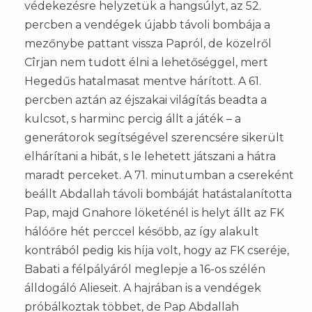
védekezésre helyzetük a hangsúlyt, az 52.
percben a vendégek újabb távoli bombája a
mezőnybe pattant vissza Papról, de közelről
Cîrjan nem tudott élni a lehetőséggel, mert
Hegedűs hatalmasat mentve hárított. A 61.
percben aztán az éjszakai világítás beadta a
kulcsot, s harminc percig állt a játék – a
generátorok segítségével szerencsére sikerült
elhárítani a hibát, s le lehetett játszani a hátra
maradt perceket. A 71. minutumban a csereként
beállt Abdallah távoli bombáját hatástalanította
Pap, majd Gnahore löketénél is helyt állt az FK
hálóőre hét perccel később, az így alakult
kontrából pedig kis híja volt, hogy az FK cseréje,
Babati a félpályáról meglepje a 16-os szélén
álldogáló Alieseit. A hajrában is a vendégek
próbálkoztak többet, de Pap Abdallah