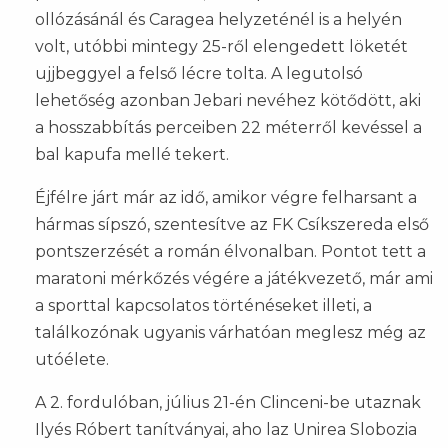
ollózásánál és Caragea helyzeténél is a helyén
volt, utóbbi mintegy 25-ről elengedett löketét
ujjbeggyel a felső lécre tolta. A legutolsó
lehetőség azonban Jebari nevéhez kötődött, aki
a hosszabbítás perceiben 22 méterről kevéssel a
bal kapufa mellé tekert.
Éjfélre járt már az idő, amikor végre felharsant a
hármas sípszó, szentesítve az FK Csíkszereda első
pontszerzését a román élvonalban. Pontot tett a
maratoni mérkőzés végére a játékvezető, már ami
a sporttal kapcsolatos történéseket illeti, a
találkozónak ugyanis várhatóan meglesz még az
utóélete.
A 2. fordulóban, július 21-én Clinceni-be utaznak
Ilyés Róbert tanítványai, aho laz Unirea Slobozia