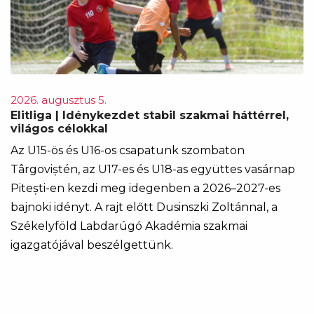
2026. augusztus 5.
Elitliga | Idénykezdet stabil szakmai háttérrel,
világos célokkal
Az U15-ös és U16-os csapatunk szombaton
Târgoviștén, az U17-es és U18-as együttes vasárnap
Pitești-en kezdi meg idegenben a 2026–2027-es
bajnoki idényt. A rajt előtt Dusinszki Zoltánnal, a
Székelyföld Labdarúgó Akadémia szakmai
igazgatójával beszélgettünk.