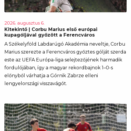
2026. augusztus 6.
Kitekintő | Corbu Marius első európai
kupagóljával győzött a Ferencváros
A Székelyföld Labdarúgó Akadémia neveltje, Corbu
Marius szerezte a Ferencváros győztes gólját szerda
este az UEFA Európa-liga selejtezőjének harmadik
fordulójában, így a magyar rekordbajnok 1–0-s
előnyből várhatja a Górnik Zabrze elleni
lengyelországi visszavágót.