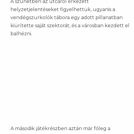
A szünetben az utcáról érkezett
helyzetjelentéseket figyelhettük, ugyanis a
vendégszurkolók tábora egy adott pillanatban
kiürítette saját szektorát, és a városban kezdett el
balhézni.
A második játékrészben aztán már főleg a