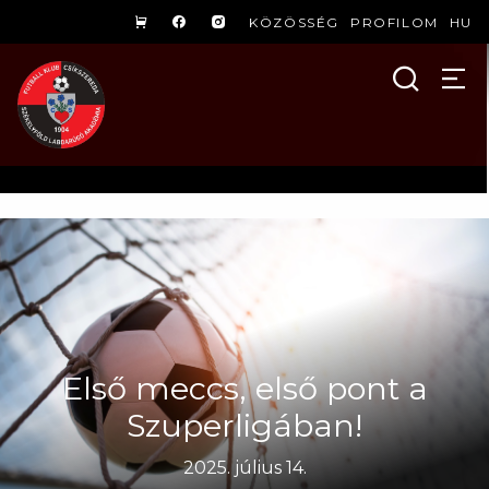
KÖZÖSSÉG
PROFILOM
HU
Első meccs, első pont a
Szuperligában!
2025. július 14.