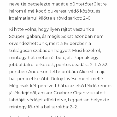
neveltje becselezte magát a büntetőterületre
három álmélkodó bukaresti védő között, és
irgalmatlanul kilőtte a rövid sarkot: 2–0!
Ki hitte volna, hogy ilyen rajtot veszünk a
Szuperligában, és mégis! Sokat azonban nem
örvendezhettünk, mert a 16. percben a
túlságosan szabadon hagyott Musi közelről,
mintegy hét méterről befejelt Papnak egy
jobboldalról érkezett, pontos beadást: 2–1. A 32.
percben Anderson tette próbára Alieseit, majd
hat perccel később Dolný lövése ment mellé.
Még csak két perc volt hátra az első félidő rendes
játékidejéből, amikor Gnahore Cîrjan visszatett
labdáját védőjét elfektetve, higgadtan helyezte
mintegy 18-ról a bal sarokba: 2–2.