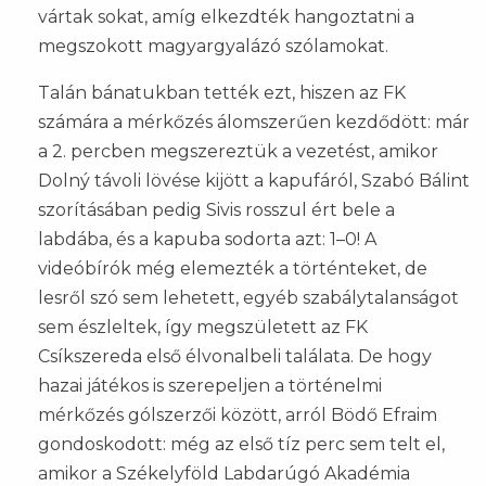
vártak sokat, amíg elkezdték hangoztatni a
megszokott magyargyalázó szólamokat.
Talán bánatukban tették ezt, hiszen az FK
számára a mérkőzés álomszerűen kezdődött: már
a 2. percben megszereztük a vezetést, amikor
Dolný távoli lövése kijött a kapufáról, Szabó Bálint
szorításában pedig Sivis rosszul ért bele a
labdába, és a kapuba sodorta azt: 1–0! A
videóbírók még elemezték a történteket, de
lesről szó sem lehetett, egyéb szabálytalanságot
sem észleltek, így megszületett az FK
Csíkszereda első élvonalbeli találata. De hogy
hazai játékos is szerepeljen a történelmi
mérkőzés gólszerzői között, arról Bödő Efraim
gondoskodott: még az első tíz perc sem telt el,
amikor a Székelyföld Labdarúgó Akadémia