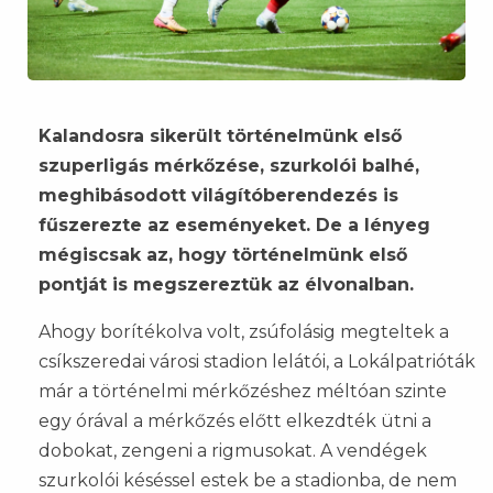
Kalandosra sikerült történelmünk első
szuperligás mérkőzése, szurkolói balhé,
meghibásodott világítóberendezés is
fűszerezte az eseményeket. De a lényeg
mégiscsak az, hogy történelmünk első
pontját is megszereztük az élvonalban.
Ahogy borítékolva volt, zsúfolásig megteltek a
csíkszeredai városi stadion lelátói, a Lokálpatrióták
már a történelmi mérkőzéshez méltóan szinte
egy órával a mérkőzés előtt elkezdték ütni a
dobokat, zengeni a rigmusokat. A vendégek
szurkolói késéssel estek be a stadionba, de nem