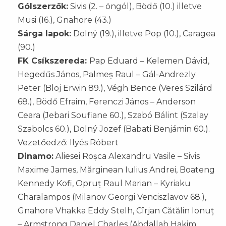
Gólszerzők:
Sivis (2. – öngól), Bödő (10.) illetve
Musi (16.), Gnahore (43.)
Sárga lapok:
Dolný (19.), illetve Pop (10.), Caragea
(90.)
FK Csíkszereda:
Pap Eduard – Kelemen Dávid,
Hegedűs János, Palmeș Raul – Gál-Andrezly
Peter (Bloj Erwin 89.), Végh Bence (Veres Szilárd
68.), Bödő Efraim, Ferenczi János – Anderson
Ceara (Jebari Soufiane 60.), Szabó Bálint (Szalay
Szabolcs 60.), Dolný Jozef (Babati Benjámin 60.).
Vezetőedző: Ilyés Róbert
Dinamo:
Aliesei Roșca Alexandru Vasile – Sivis
Maxime James, Mărginean Iulius Andrei, Boateng
Kennedy Kofi, Opruț Raul Marian – Kyriaku
Charalampos (Milanov Georgi Venciszlavov 68.),
Gnahore Vhakka Eddy Stelh, Cîrjan Cătălin Ionuț
– Armstrong Daniel Charles (Abdallah Hakim