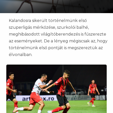
Kalandosra sikerült történelmünk első
szuperligás mérkőzése, szurkolói balhé,
meghibásodott világítóberendezés is fűszerezte
az eseményeket. De a lényeg mégiscsak az, hogy
történelmünk első pontját is megszereztük az
élvonalban.