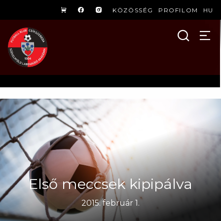
KÖZÖSSÉG
PROFILOM
HU
Első meccsek kipipálva
2015. február 1.