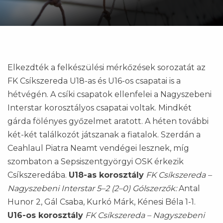
Elkezdték a felkészülési mérkőzések sorozatát az
FK Csíkszereda U18-as és U16-os csapatai is a
hétvégén. A csíki csapatok ellenfelei a Nagyszebeni
Interstar korosztályos csapatai voltak. Mindkét
gárda fölényes győzelmet aratott. A héten további
két-két találkozót játszanak a fiatalok. Szerdán a
Ceahlaul Piatra Neamt vendégei lesznek, míg
szombaton a Sepsiszentgyörgyi OSK érkezik
Csíkszeredába.
U18-as korosztály
FK Csíkszereda –
Nagyszebeni Interstar 5–2 (2–0)
Gólszerzők:
Antal
Hunor 2, Gál Csaba, Kurkó Márk, Kénesi Béla 1-1.
U16-os korosztály
FK Csíkszereda – Nagyszebeni