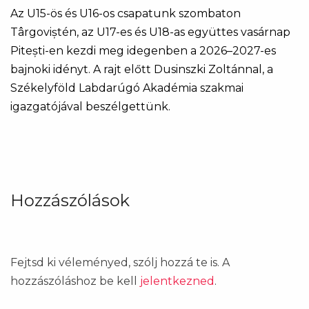
Az U15-ös és U16-os csapatunk szombaton
Târgoviștén, az U17-es és U18-as együttes vasárnap
Pitești-en kezdi meg idegenben a 2026–2027-es
bajnoki idényt. A rajt előtt Dusinszki Zoltánnal, a
Székelyföld Labdarúgó Akadémia szakmai
igazgatójával beszélgettünk.
Hozzászólások
Fejtsd ki véleményed, szólj hozzá te is. A
hozzászóláshoz be kell
jelentkezned
.