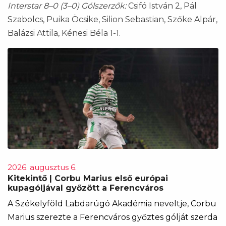
Interstar 8–0 (3–0)
Gólszerzők:
Csifó István 2, Pál
Szabolcs, Puika Öcsike, Silion Sebastian, Szőke Alpár,
Balázsi Attila, Kénesi Béla 1-1.
2026. augusztus 6.
Kitekintő | Corbu Marius első európai
kupagóljával győzött a Ferencváros
A Székelyföld Labdarúgó Akadémia neveltje, Corbu
Marius szerezte a Ferencváros győztes gólját szerda