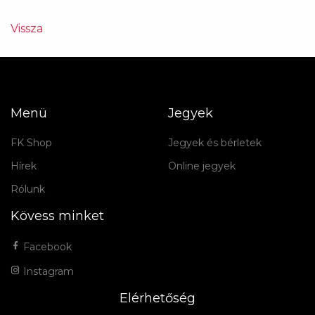
Vissza
Menü
Jegyek
FK Shop
Jegyek és bérletek
Hírek
Online jegyek
Rólunk
Kövess minket
Facebook
Instagram
Elérhetőség