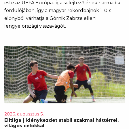
este az UEFA Európa-liga selejtezőjének harmadik
fordulójában, így a magyar rekordbajnok 1–0-s
előnyből várhatja a Górnik Zabrze elleni
lengyelországi visszavágót.
2026. augusztus 5.
Elitliga | Idénykezdet stabil szakmai háttérrel,
világos célokkal