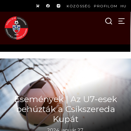
KÖZÖSSÉG
PROFILOM
HU
Események | Az U7-esek
behúzták a Csíkszereda
Kupát
2024. január 27.