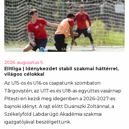
2026. augusztus 5.
Elitliga | Idénykezdet stabil szakmai háttérrel,
világos célokkal
Az U15-ös és U16-os csapatunk szombaton
Târgoviștén, az U17-es és U18-as együttes vasárnap
Pitești-en kezdi meg idegenben a 2026–2027-es
bajnoki idényt. A rajt előtt Dusinszki Zoltánnal, a
Székelyföld Labdarúgó Akadémia szakmai
igazgatójával beszélgettünk.