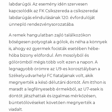
labdarúgói. Az esemény idén szervesen
kapcsolódik az FK Csíkszereda a csíkszeredai
labdarúgás elindulásának 120. évfordulóját
ünneplő rendezvénysorozatába.
A remek hangulatban zajló találkozókon
bőségesen potyogtak a gólok, és néha a könnyek
is, ahogy ez gyermek focisták esetében hébe-
hóba bizony előfordul. Ám mosolyból és
gólörömből mégis több volt ezen a napon. A
legnagyobb örömre az U9-es korosztályban a
Székelyudvarhelyi FC fiataljainak volt, akik
megnyerték a késő délutáni döntőt. Ám itthon is
maradt a legfényesebb érmekből, az U7-esek is
döntőt játszhattak és izgalmas mérkőzésen,
büntetőlövéseket követően megnyerték a
viadalt.