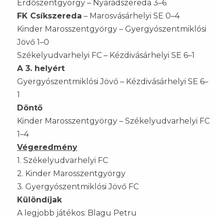
Erdőszentgyörgy – Nyárádszereda 3–6
FK Csíkszereda
– Marosvásárhelyi SE 0–4
Kinder Marosszentgyörgy – Gyergyószentmiklósi
Jövő 1–0
Székelyudvarhelyi FC – Kézdivásárhelyi SE 6–1
A 3. helyért
Gyergyószentmiklósi Jövő – Kézdivásárhelyi SE 6–
1
Döntő
Kinder Marosszentgyörgy – Székelyudvarhelyi FC
1–4
Végeredmény
1. Székelyudvarhelyi FC
2. Kinder Marosszentgyörgy
3. Gyergyószentmiklósi Jövő FC
Különdíjak
A legjobb játékos: Blagu Petru