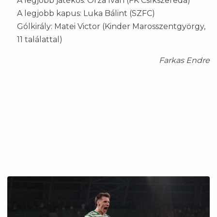
A legjobb játékos: Orza Iván (FK Csíkszereda)
A legjobb kapus: Luka Bálint (SZFC)
Gólkirály: Matei Victor (Kinder Marosszentgyörgy,
11 találattal)
Farkas Endre