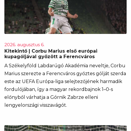
2026. augusztus 6.
Kitekintő | Corbu Marius első európai
kupagóljával győzött a Ferencváros
A Székelyföld Labdarúgó Akadémia neveltje, Corbu
Marius szerezte a Ferencváros győztes gólját szerda
este az UEFA Európa-liga selejtezőjének harmadik
fordulójában, így a magyar rekordbajnok 1–0-s
előnyből várhatja a Górnik Zabrze elleni
lengyelországi visszavágót.