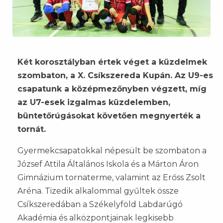
Két korosztályban értek véget a küzdelmek
szombaton, a X. Csíkszereda Kupán. Az U9-es
csapatunk a középmezőnyben végzett, míg
az U7-esek izgalmas küzdelemben,
büntetőrúgásokat követően megnyerték a
tornát.
Gyermekcsapatokkal népesült be szombaton a
József Attila Általános Iskola és a Márton Áron
Gimnázium tornaterme, valamint az Erőss Zsolt
Aréna. Tizedik alkalommal gyűltek össze
Csíkszeredában a Székelyföld Labdarúgó
Akadémia és alközpontjainak legkisebb