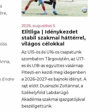
mi
ére,
2026. augusztus 5.
Elitliga | Idénykezdet
stabil szakmai háttérrel,
világos célokkal
klós
Az U15-ös és U16-os csapatunk
szombaton Târgoviștén, az U17-
Anna,
es és U18-as együttes vasárnap
Pitești-en kezdi meg idegenben
a 2026–2027-es bajnoki idényt. A
s Endre
rajt előtt Dusinszki Zoltánnal, a
Székelyföld Labdarúgó
Akadémia szakmai igazgatójával
beszélgettünk.