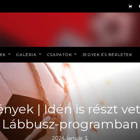
REK
GALÉRIA
CSAPATOK
JEGYEK ÉS BÉRLETEK
yek | Idén is részt ve
Lábbusz-programban
2024. január 3.