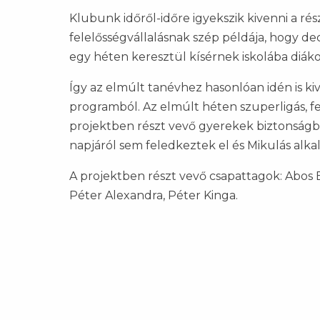
Klubunk időről-időre igyekszik kivenni a ré
felelősségvállalásnak szép példája, hogy de
egy héten keresztül kísérnek iskolába diáko
Így az elmúlt tanévhez hasonlóan idén is k
programból. Az elmúlt héten szuperligás, fe
projektben részt vevő gyerekek biztonságba
napjáról sem feledkeztek el és Mikulás alka
A projektben részt vevő csapattagok: Abos B
Péter Alexandra, Péter Kinga.