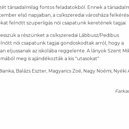
szét társadalmilag fontos feladatokból. Ennek a társadal
cember első napjaiban, a csíkszeredai városháza felkérés
kat felnőtt szuperligás női csapatunk keretének tagjai.
ivesszük a részünket a csíkszeredai Lábbusz/Pedibus
lnőtt női csapatunk tagjai gondoskodtak arról, hogy a
n eljussanak az iskolába reggelente. A lányok Szent Mi
lmából meg is ajándékozták a kis "utasokat"
ianka, Balázs Eszter, Magyarics Zoé, Nagy Noémi, Nyéki 
Farka