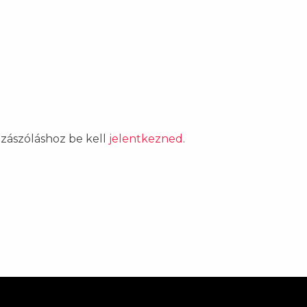
ozzászóláshoz be kell
jelentkezned
.