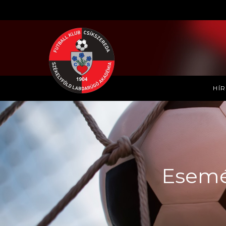
HÍ
Esemén