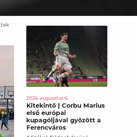
ttek
2026. augusztus 6.
Kitekintő | Corbu Marius
első európai
kupagóljával győzött a
Ferencváros