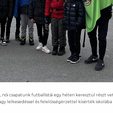
, női csapatunk futballistái egy héten keresztül részt ve
gy lelkesedéssel és felelősségérzettel kísérték iskolába