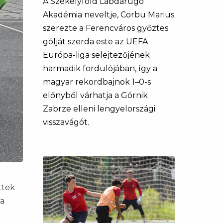
A Székelyföld Labdarúgó
Akadémia neveltje, Corbu Marius
szerezte a Ferencváros győztes
gólját szerda este az UEFA
Európa-liga selejtezőjének
harmadik fordulójában, így a
magyar rekordbajnok 1–0-s
előnyből várhatja a Górnik
Zabrze elleni lengyelországi
visszavágót.
ttek
 a