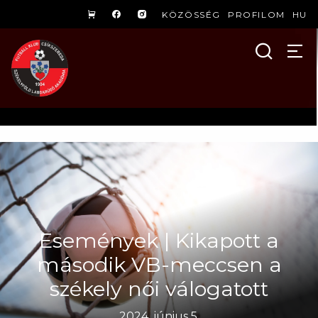
KÖZÖSSÉG
PROFILOM
HU
Események | Kikapott a
második VB-meccsen a
székely női válogatott
2024. június 5.