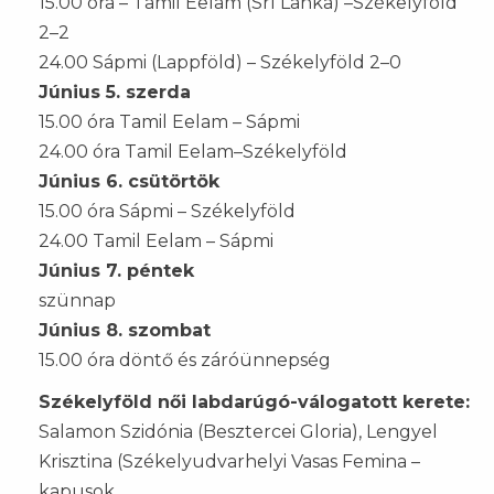
15.00 óra – Tamil Eelam (Srí Lanka) –Székelyföld
2–2
24.00 Sápmi (Lappföld) – Székelyföld 2–0
Június 5. szerda
15.00 óra Tamil Eelam – Sápmi
24.00 óra Tamil Eelam–Székelyföld
Június 6. csütörtök
15.00 óra Sápmi – Székelyföld
24.00 Tamil Eelam – Sápmi
Június 7. péntek
szünnap
Június 8. szombat
15.00 óra döntő és záróünnepség
Székelyföld női labdarúgó-válogatott kerete:
Salamon Szidónia (Besztercei Gloria), Lengyel
Krisztina (Székelyudvarhelyi Vasas Femina –
kapusok