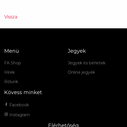
Vissza
Menü
Jegyek
FK Shop
Jegyek és bérletek
Hírek
Online jegyek
Rólunk
Kövess minket
Facebook
Instagram
Elérhetőség