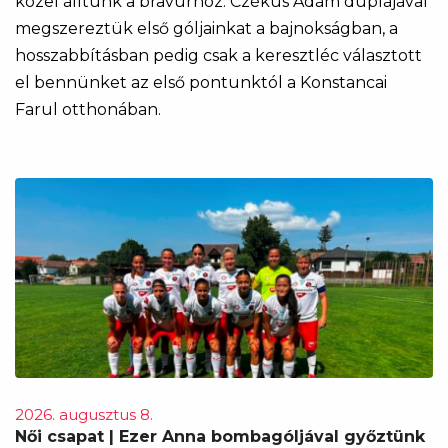
közel álltunk a bravúrhoz. Czékus Ádám duplájával
megszereztük első góljainkat a bajnokságban, a
hosszabbításban pedig csak a keresztléc választott
el bennünket az első pontunktól a Konstancai
Farul otthonában.
2026. augusztus 8.
Női csapat | Ezer Anna bombagóljával győztünk