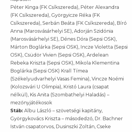
Péter Kinga (FK Csíkszereda), Péter Alexandra
(FK Csíkszereda), Györgyicze Réka (FK
Csíkszereda), Serbán Beáta (FK Csíkszereda), Bíró
Anna (Marosvásárhelyi SE), Adorján Szidónia
(Marosvásárhelyi SE), Dénes Dóra (Sepsi OSK),
Márton Boglárka (Sepsi OSK), Incze Violetta (Sepsi
OSK), Csüdör Vivien (Sepsi OSK), Ardelean
Rebeka Kriszta (Sepsi OSK), Mikola Klementina
Boglárka (Sepsi OSK) Krall Tímea
(Székelyudvarhelyi Vasas Femina), Vincze Noémi
(Kolozsvári U Olimpia), Kristó Laura (csapat
nélkül), Kis Anita (Szombathelyi Haladás) –
mezőnyjátékosok
Stáb:
Albu László – szövetségi kapitány,
Györgykovács Kriszta – másodedző, Dr. Bachner
István csapatorvos, Dusinszki Zoltán, Cseke