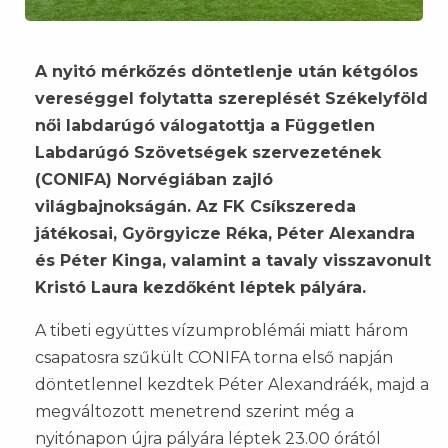
A nyitó mérkőzés döntetlenje után kétgólos
vereséggel folytatta szereplését Székelyföld
női labdarúgó válogatottja a Független
Labdarúgó Szövetségek szervezetének
(CONIFA) Norvégiában zajló
világbajnokságán. Az FK Csíkszereda
játékosai, Györgyicze Réka, Péter Alexandra
és Péter Kinga, valamint a tavaly visszavonult
Kristó Laura kezdőként léptek pályára.
A tibeti együttes vízumproblémái miatt három
csapatosra szűkült CONIFA torna első napján
döntetlennel kezdtek Péter Alexandráék, majd a
megváltozott menetrend szerint még a
nyitónapon újra pályára léptek 23.00 órától