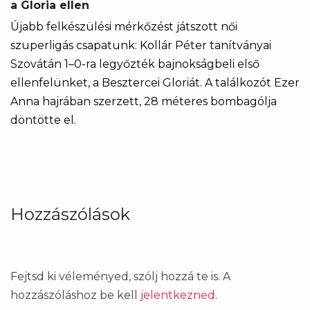
a Gloria ellen
Újabb felkészülési mérkőzést játszott női
szuperligás csapatunk: Kollár Péter tanítványai
Szovátán 1–0-ra legyőzték bajnokságbeli első
ellenfelünket, a Besztercei Gloriát. A találkozót Ezer
Anna hajrában szerzett, 28 méteres bombagólja
döntötte el.
Hozzászólások
Fejtsd ki véleményed, szólj hozzá te is. A
hozzászóláshoz be kell
jelentkezned
.