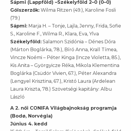
Sápmi (Lappföld) –Székelyföld 2–0 (0–0)
Gólszerzők:
Wilma Ritzen (49.), Karoline Fosli
(79.)
Sápmi:
Marja H. – Tonje, Lajla, Jenny, Frida, Sofie
S., Karoline F., Wilma R., Klara, Eva, Ylva
Székelyföld:
Salamon Szidónia – Dénes Dóra
(Márton Boglárka, 78.), Bíró Anna, Krall Tímea,
Vincze Noémi – Péter Kinga (Incze Violetta, 85.),
Kis Anita – Györgyicze Réka, Mikola Klementina
Boglárka (Csüdör Vivien, 67.), Péter Alexandra
(Lengyel Krisztina, 67.), Kristó Laura (Ardelean
Laura Kriszta, 78.) Szövetségi kapitány: Albu
László
A 2. női CONIFA Világbajnokság programja
(Bodø, Norvégia)
Június 4. kedd