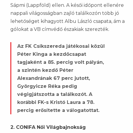
Sápmi (Lappföld) ellen. A késői időpont ellenére
nappali világosságban zajló találkozón több jó
lehetőséget kihagyott Albu László csapata, ám a
gólokat a VB címvédő északiak szerezték.
Az FK Csíkszereda játékosai közül
Péter Kinga a kezdőcsapat
tagjaként a 85. percig volt pályán,
a szintén kezdő Péter
Alexandrának 67 perc jutott,
Györgyicze Réka pedig
végigjátszotta a találkozót. A
korábbi FK-s Kristó Laura a 78.
percig erősítette a válogatottat.
2. CONIFA Női Világbajnokság