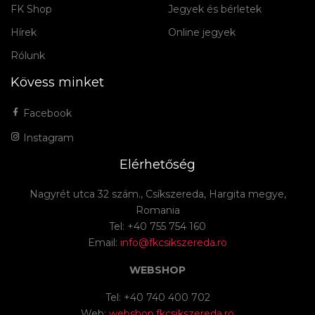
FK Shop
Jegyek és bérletek
Hírek
Online jegyek
Rólunk
Kövess minket
Facebook
Instagram
Elérhetőség
Nagyrét utca 32 szám., Csíkszereda, Hargita megye,
Romania
Tel: +40 755 754 160
Email:
info@fkcsikszereda.ro
WEBSHOP
Tel: +40 740 400 702
Web:
webshop.fkcsikszereda.ro