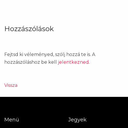
Hozzászólások
Fejtsd ki véleményed, szólj hozzá te is. A
hozzászóláshoz be kell
jelentkezned
.
Vissza
Menü
Jegyek