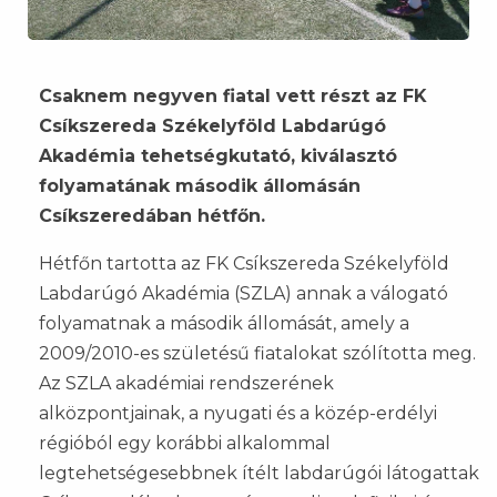
Csaknem negyven fiatal vett részt az FK
Csíkszereda Székelyföld Labdarúgó
Akadémia tehetségkutató, kiválasztó
folyamatának második állomásán
Csíkszeredában hétfőn.
Hétfőn tartotta az FK Csíkszereda Székelyföld
Labdarúgó Akadémia (SZLA) annak a válogató
folyamatnak a második állomását, amely a
2009/2010-es születésű fiatalokat szólította meg.
Az SZLA akadémiai rendszerének
alközpontjainak, a nyugati és a közép-erdélyi
régióból egy korábbi alkalommal
legtehetségesebbnek ítélt labdarúgói látogattak