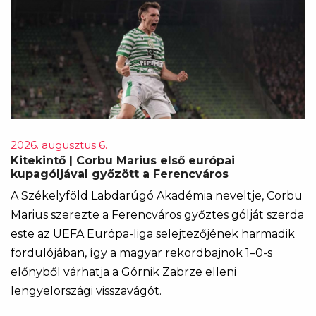
2026. augusztus 6.
Kitekintő | Corbu Marius első európai
kupagóljával győzött a Ferencváros
A Székelyföld Labdarúgó Akadémia neveltje, Corbu
Marius szerezte a Ferencváros győztes gólját szerda
este az UEFA Európa-liga selejtezőjének harmadik
fordulójában, így a magyar rekordbajnok 1–0-s
előnyből várhatja a Górnik Zabrze elleni
lengyelországi visszavágót.