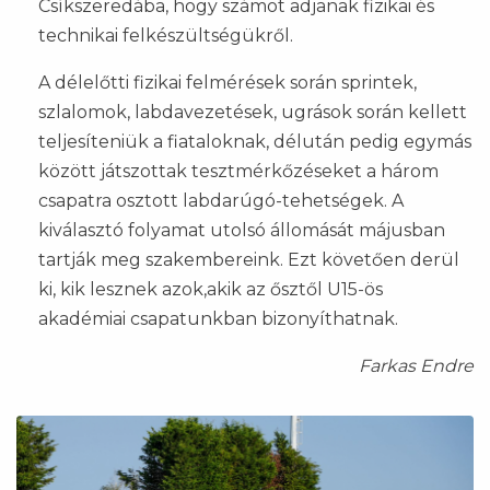
Csíkszeredába, hogy számot adjanak fizikai és
technikai felkészültségükről.
A délelőtti fizikai felmérések során sprintek,
szlalomok, labdavezetések, ugrások során kellett
teljesíteniük a fiataloknak, délután pedig egymás
között játszottak tesztmérkőzéseket a három
csapatra osztott labdarúgó-tehetségek. A
kiválasztó folyamat utolsó állomását májusban
tartják meg szakembereink. Ezt követően derül
ki, kik lesznek azok,akik az ősztől U15-ös
akadémiai csapatunkban bizonyíthatnak.
Farkas Endre