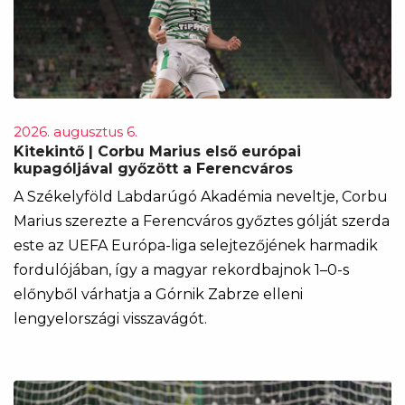
2026. augusztus 6.
Kitekintő | Corbu Marius első európai
kupagóljával győzött a Ferencváros
A Székelyföld Labdarúgó Akadémia neveltje, Corbu
Marius szerezte a Ferencváros győztes gólját szerda
este az UEFA Európa-liga selejtezőjének harmadik
fordulójában, így a magyar rekordbajnok 1–0-s
előnyből várhatja a Górnik Zabrze elleni
lengyelországi visszavágót.