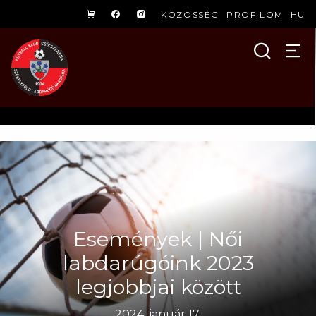
KÖZÖSSÉG
PROFILOM
HU
Események | Női
labdarúgóink 2023
legjobbjai között
2024. január 17.