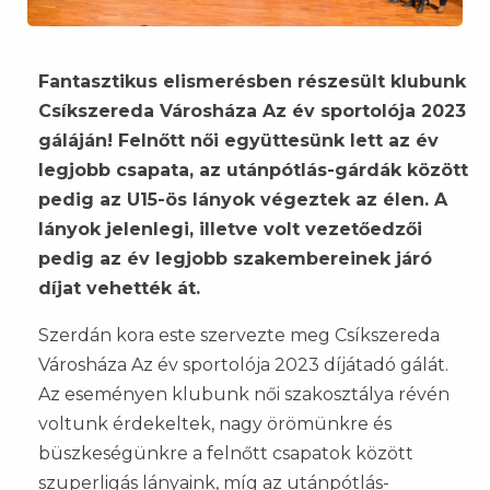
Fantasztikus elismerésben részesült klubunk
Csíkszereda Városháza Az év sportolója 2023
gáláján! Felnőtt női együttesünk lett az év
legjobb csapata, az utánpótlás-gárdák között
pedig az U15-ös lányok végeztek az élen. A
lányok jelenlegi, illetve volt vezetőedzői
pedig az év legjobb szakembereinek járó
díjat vehették át.
Szerdán kora este szervezte meg Csíkszereda
Városháza Az év sportolója 2023 díjátadó gálát.
Az eseményen klubunk női szakosztálya révén
voltunk érdekeltek, nagy örömünkre és
büszkeségünkre a felnőtt csapatok között
szuperligás lányaink, míg az utánpótlás-