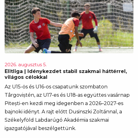
2026. augusztus 5.
Elitliga | Idénykezdet stabil szakmai háttérrel,
világos célokkal
Az U15-ös és U16-os csapatunk szombaton
Târgoviștén, az U17-es és U18-as együttes vasárnap
Pitești-en kezdi meg idegenben a 2026–2027-es
bajnoki idényt. A rajt előtt Dusinszki Zoltánnal, a
Székelyföld Labdarúgó Akadémia szakmai
igazgatójával beszélgettünk.