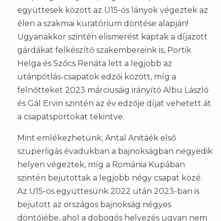
együttesek között az U15-ös lányok végeztek az
élen a szakmai kuratórium döntése alapján!
Ugyanakkor szintén elismerést kaptak a díjazott
gárdákat felkészítő szakembereink is, Portik
Helga és Szőcs Renáta lett a legjobb az
utánpótlás-csapatok edzői között, míg a
felnőtteket 2023 márciusáig irányító Albu László
és Gál Ervin szintén az év edzője díjat vehetett át
a csapatsportokat tekintve.
Mint emlékezhetünk, Antal Anitáék első
szuperligás évadukban a bajnokságban negyedik
helyen végeztek, míg a Románia Kupában
szintén bejutottak a legjobb négy csapat közé.
Az U15-ös együttesünk 2022 után 2023-ban is
bejutott az országos bajnokság négyes
döntőjébe, ahol a dobogós helyezés ugyan nem