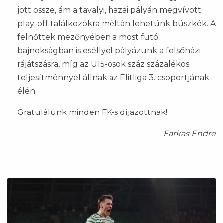
jött össze, ám a tavalyi, hazai pályán megvívott
play-off találkozókra méltán lehetünk büszkék. A
felnőttek mezőnyében a most futó
bajnokságban is eséllyel pályázunk a felsőházi
rájátszásra, míg az U15-ösök száz százalékos
teljesítménnyel állnak az Elitliga 3. csoportjának
élén.
Gratulálunk minden FK-s díjazottnak!
Farkas Endre