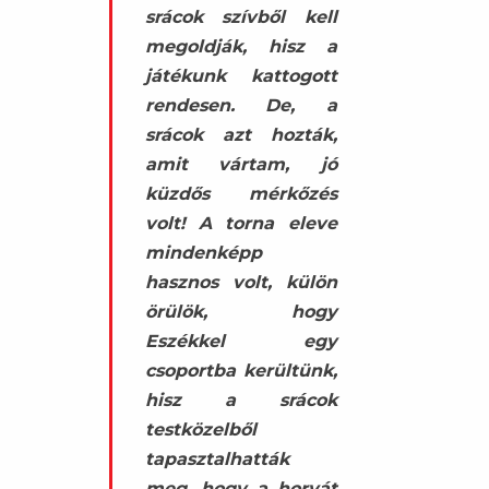
srácok szívből kell
megoldják, hisz a
játékunk kattogott
rendesen. De, a
srácok azt hozták,
amit vártam, jó
küzdős mérkőzés
volt! A torna eleve
mindenképp
hasznos volt, külön
örülök, hogy
Eszékkel egy
csoportba kerültünk,
hisz a srácok
testközelből
tapasztalhatták
meg, hogy a horvát