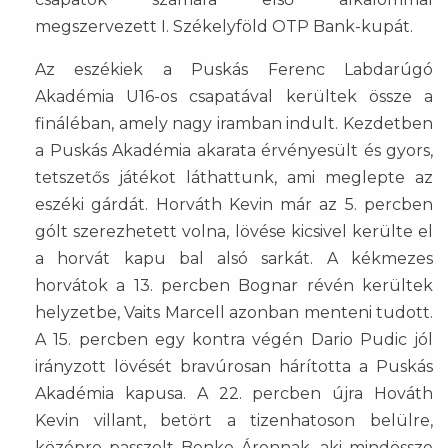
megszervezett I. Székelyföld OTP Bank-kupát.
Az eszékiek a Puskás Ferenc Labdarúgó
Akadémia U16-os csapatával kerültek össze a
fináléban, amely nagy iramban indult. Kezdetben
a Puskás Akadémia akarata érvényesült és gyors,
tetszetős játékot láthattunk, ami meglepte az
eszéki gárdát. Horváth Kevin már az 5. percben
gólt szerezhetett volna, lövése kicsivel kerülte el
a horvát kapu bal alsó sarkát. A kékmezes
horvátok a 13. percben Bognar révén kerültek
helyzetbe, Vaits Marcell azonban menteni tudott.
A 15. percben egy kontra végén Dario Pudic jól
irányzott lövését bravúrosan hárította a Puskás
Akadémia kapusa. A 22. percben újra Hováth
Kevin villant, betört a tizenhatoson belülre,
középre passzolt Benke Áronnak, aki mindössze