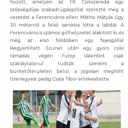
hozott, amelyen az FK Csíkszereda egy
szépségdíjas szabadrúgásgóllal szerezte meg a
vezetést a Ferencváros ellen. Máthis Mátyás úgy
30 méterről a felső sarokba lőtte a labdát. A
Ferencváros is számos gólhelyzetet alakított ki, és
még az első félidőben egy fejesgóllal
kiegyenlített. Szünet után egy gyors csíki
támadás végén Fülöp Valentint csak
szabálytalanul tudták szerelni a
büntetőterületen belül, a jogosan megítélt
tizenegyest pedig Csala Tibor értékesítette.