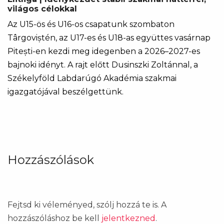
világos célokkal
Az U15-ös és U16-os csapatunk szombaton
Târgoviștén, az U17-es és U18-as együttes vasárnap
Pitești-en kezdi meg idegenben a 2026–2027-es
bajnoki idényt. A rajt előtt Dusinszki Zoltánnal, a
Székelyföld Labdarúgó Akadémia szakmai
igazgatójával beszélgettünk.
Hozzászólások
Fejtsd ki véleményed, szólj hozzá te is. A
hozzászóláshoz be kell
jelentkezned
.