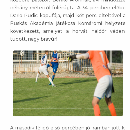
néhány méterről fölérúgta. A 34. percben előbb
Dario Pudic kapufája, majd két perc elteltével a
Puskás Akadémia játékosa Komáromi helyzete
következett, amelyet a horvát hálóőr védeni
tudott, nagy bravúr!
A második félidő első percében jó iramban jött ki