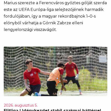
Marius szerezte a Ferencváros győztes gólját szerda
este az UEFA Európa-liga selejtezőjének harmadik
fordulójában, így a magyar rekordbajnok 1–0-s
előnyből várhatja a Górnik Zabrze elleni
lengyelországi visszavágót.
2026. augusztus 5.
Elitliga | Idénykezdet stabil szakmai háttérrel,