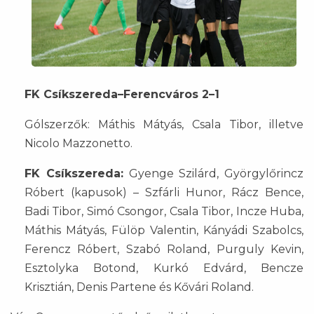
FK Csíkszereda–Ferencváros 2–1
Gólszerzők: Máthis Mátyás, Csala Tibor, illetve
Nicolo Mazzonetto.
FK Csíkszereda:
Gyenge Szilárd, Györgylőrincz
Róbert (kapusok) – Szfárli Hunor, Rácz Bence,
Badi Tibor, Simó Csongor, Csala Tibor, Incze Huba,
Máthis Mátyás, Fülöp Valentin, Kányádi Szabolcs,
Ferencz Róbert, Szabó Roland, Purguly Kevin,
Esztolyka Botond, Kurkó Edvárd, Bencze
Krisztián, Denis Partene és Kővári Roland.