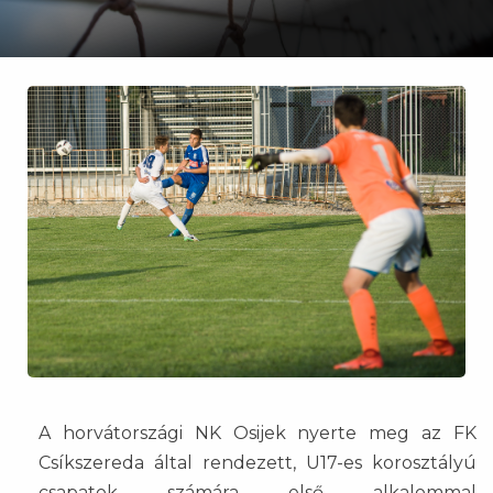
A horvátországi NK Osijek nyerte meg az FK
Csíkszereda által rendezett, U17-es korosztályú
csapatok számára első alkalommal