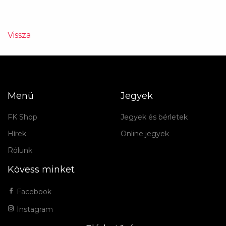
Vissza
Menü
Jegyek
FK Shop
Jegyek és bérletek
Hírek
Online jegyek
Rólunk
Kövess minket
Facebook
Instagram