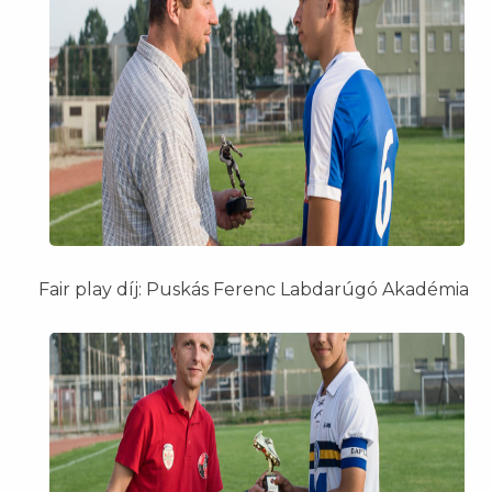
Fair play díj: Puskás Ferenc Labdarúgó Akadémia