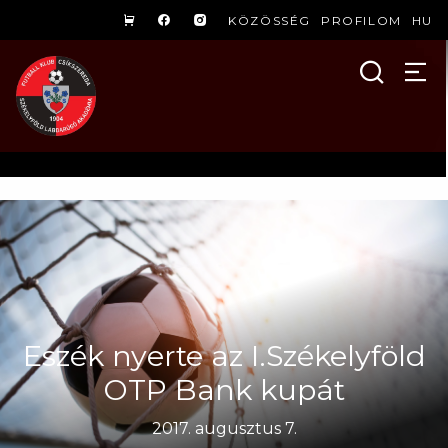
KÖZÖSSÉG
PROFILOM
HU
Eszék nyerte az I.Székelyföld
OTP Bank kupát
2017. augusztus 7.