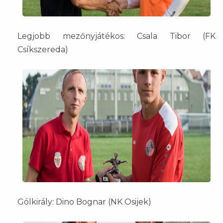
Legjobb mezőnyjátékos: Csala Tibor (FK
Csíkszereda)
Gólkirály: Dino Bognar (NK Osijek)