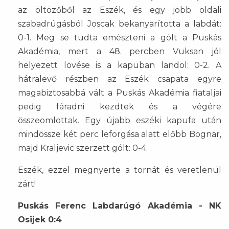
az öltözőből az Eszék, és egy jobb oldali
szabadrúgásból Joscak bekanyarította a labdát:
0-1. Meg se tudta emészteni a gólt a Puskás
Akadémia, mert a 48. percben Vuksan jól
helyezett lövése is a kapuban landol: 0-2. A
hátralevő részben az Eszék csapata egyre
magabiztosabbá vált a Puskás Akadémia fiataljai
pedig fáradni kezdtek és a végére
összeomlottak. Egy újabb eszéki kapufa után
mindössze két perc leforgása alatt előbb Bognar,
majd Kraljevic szerzett gólt: 0-4.
Eszék, ezzel megnyerte a tornát és veretlenül
zárt!
Puskás Ferenc Labdarúgó Akadémia - NK
Osijek 0:4