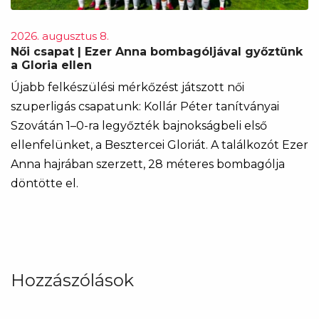
2026. augusztus 8.
Női csapat | Ezer Anna bombagóljával győztünk
a Gloria ellen
Újabb felkészülési mérkőzést játszott női
szuperligás csapatunk: Kollár Péter tanítványai
Szovátán 1–0-ra legyőzték bajnokságbeli első
ellenfelünket, a Besztercei Gloriát. A találkozót Ezer
Anna hajrában szerzett, 28 méteres bombagólja
döntötte el.
Hozzászólások