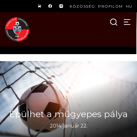
KÖZÖSSÉG
PROFILOM
HU
Épülhet a műgyepes pálya
2014. január 22.