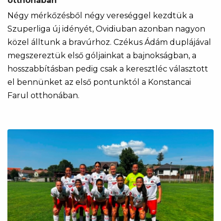
otthonában
Négy mérkőzésből négy vereséggel kezdtük a
Szuperliga új idényét, Ovidiuban azonban nagyon
közel álltunk a bravúrhoz. Czékus Ádám duplájával
megszereztük első góljainkat a bajnokságban, a
hosszabbításban pedig csak a keresztléc választott
el bennünket az első pontunktól a Konstancai
Farul otthonában.