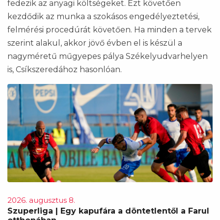
fedezik az anyagi költségeket. Ezt követően
kezdődik az munka a szokásos engedélyeztetési,
felmérési procedúrát követően. Ha minden a tervek
szerint alakul, akkor jövő évben el is készül a
nagyméretű műgyepes pálya Székelyudvarhelyen
is, Csíkszeredához hasonlóan.
2026. augusztus 8.
Szuperliga | Egy kapufára a döntetlentől a Farul