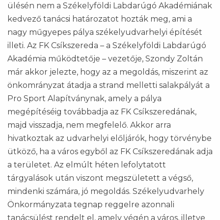
ülésén nem a Székelyföldi Labdarúgó Akadémiának
kedvező tanácsi határozatot hozták meg, ami a
nagy műgyepes pálya székelyudvarhelyi építését
illeti. Az FK Csíkszereda – a Székelyföldi Labdarúgó
Akadémia működtetője – vezetője, Szondy Zoltán
már akkor jelezte, hogy az a megoldás, miszerint az
önkomrányzat átadja a strand melletti salakpályát a
Pro Sport Alapítványnak, amely a pálya
megépítéséig továbbadja az FK Csíkszeredának,
majd visszadja, nem megfelelő. Akkor arra
hivatkoztak az udvarhelyi előljárók, hogy törvénybe
ütköző, ha a város egyből az FK Csíkszeredának adja
a területet. Az elmúlt héten lefolytatott
tárgyalások után viszont megszületett a végső,
mindenki számára, jó megoldás. Székelyudvarhely
Önkormányzata tegnap reggelre azonnali
tanácsülést rendelt el, amely végén a város, illetve