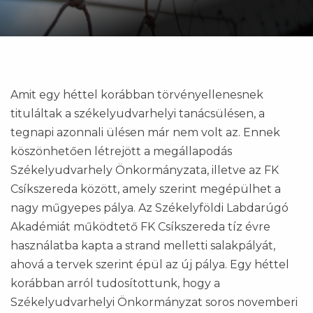
Amit egy héttel korábban törvényellenesnek
tituláltak a székelyudvarhelyi tanácsülésen, a
tegnapi azonnali ülésen már nem volt az. Ennek
köszönhetően létrejött a megállapodás
Székelyudvarhely Önkormányzata, illetve az FK
Csíkszereda között, amely szerint megépülhet a
nagy műgyepes pálya. Az Székelyföldi Labdarúgó
Akadémiát működtető FK Csíkszereda tíz évre
használatba kapta a strand melletti salakpályát,
ahová a tervek szerint épül az új pálya. Egy héttel
korábban arról tudosítottunk, hogy a
Székelyudvarhelyi Önkormányzat soros novemberi