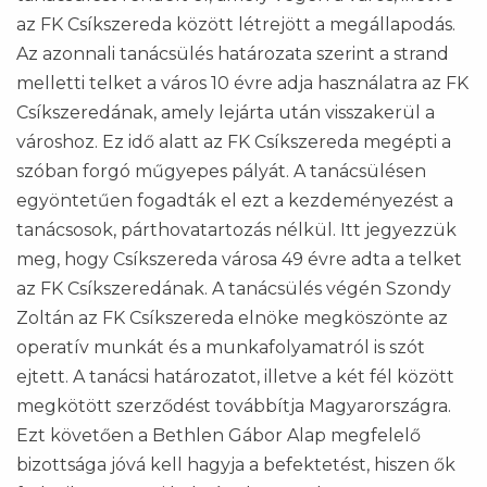
az FK Csíkszereda között létrejött a megállapodás.
Az azonnali tanácsülés határozata szerint a strand
melletti telket a város 10 évre adja használatra az FK
Csíkszeredának, amely lejárta után visszakerül a
városhoz. Ez idő alatt az FK Csíkszereda megépti a
szóban forgó műgyepes pályát. A tanácsülésen
egyöntetűen fogadták el ezt a kezdeményezést a
tanácsosok, párthovatartozás nélkül. Itt jegyezzük
meg, hogy Csíkszereda városa 49 évre adta a telket
az FK Csíkszeredának. A tanácsülés végén Szondy
Zoltán az FK Csíkszereda elnöke megköszönte az
operatív munkát és a munkafolyamatról is szót
ejtett. A tanácsi határozatot, illetve a két fél között
megkötött szerződést továbbítja Magyarországra.
Ezt követően a Bethlen Gábor Alap megfelelő
bizottsága jóvá kell hagyja a befektetést, hiszen ők