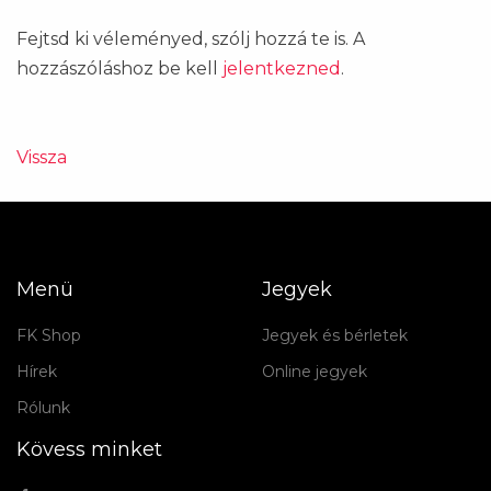
Fejtsd ki véleményed, szólj hozzá te is. A
hozzászóláshoz be kell
jelentkezned
.
Vissza
Menü
Jegyek
FK Shop
Jegyek és bérletek
Hírek
Online jegyek
Rólunk
Kövess minket