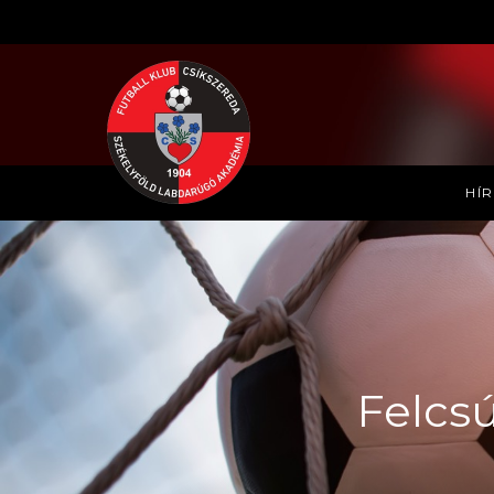
HÍ
Felcsú