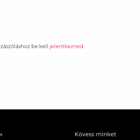
ozzászóláshoz be kell
jelentkezned
.
k
Kövess minket