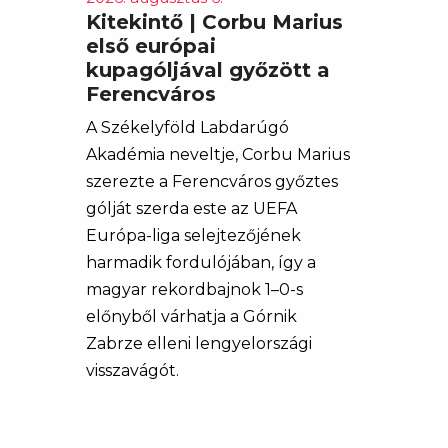
Kitekintő | Corbu Marius
első európai
kupagóljával győzött a
Ferencváros
A Székelyföld Labdarúgó
Akadémia neveltje, Corbu Marius
szerezte a Ferencváros győztes
gólját szerda este az UEFA
Európa-liga selejtezőjének
harmadik fordulójában, így a
magyar rekordbajnok 1–0-s
előnyből várhatja a Górnik
Zabrze elleni lengyelországi
visszavágót.