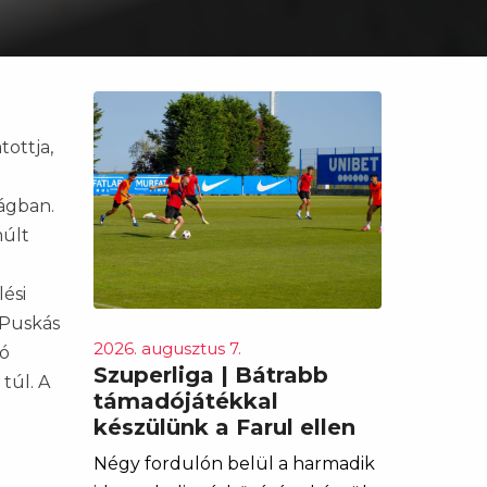
ottja,
tágban.
múlt
lési
 Puskás
2026. augusztus 7.
gó
Szuperliga | Bátrabb
túl. A
támadójátékkal
készülünk a Farul ellen
Négy fordulón belül a harmadik