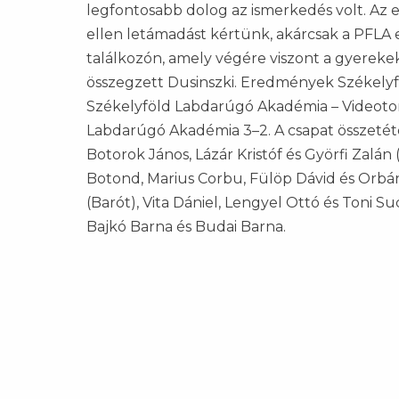
legfontosabb dolog az ismerkedés volt. Az 
ellen letámadást kértünk, akárcsak a PFLA el
találkozón, amely végére viszont a gyerekek
összegzett Dusinszki. Eredmények Székelyf
Székelyföld Labdarúgó Akadémia – Videoto
Labdarúgó Akadémia 3–2. A csapat összetétel
Botorok János, Lázár Kristóf és Györfi Zalán
Botond, Marius Corbu, Fülöp Dávid és Orbá
(Barót), Vita Dániel, Lengyel Ottó és Toni 
Bajkó Barna és Budai Barna.