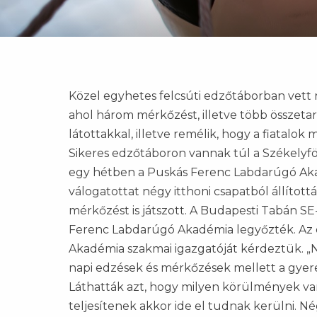
Közel egyhetes felcsúti edzőtáborban vett 
ahol három mérkőzést, illetve több összetar
látottakkal, illetve remélik, hogy a fiatalo
Sikeres edzőtáboron vannak túl a Székelyf
egy hétben a Puskás Ferenc Labdarúgó Aka
válogatottat négy itthoni csapatból állított
mérkőzést is játszott. A Budapesti Tabán SE
Ferenc Labdarúgó Akadémia legyőzték. Az ö
Akadémia szakmai igazgatóját kérdeztük. „
napi edzések és mérkőzések mellett a gyere
Láthatták azt, hogy milyen körülmények va
teljesítenek akkor ide el tudnak kerülni. N