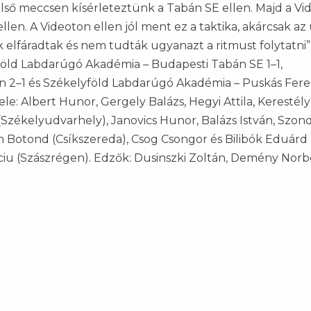
első meccsen kísérleteztünk a Tabán SE ellen. Majd a Vi
len. A Videoton ellen jól ment ez a taktika, akárcsak az
 elfáradtak és nem tudták ugyanazt a ritmust folytatni”
öld Labdarúgó Akadémia – Budapesti Tabán SE 1–1,
n 2–1 és Székelyföld Labdarúgó Akadémia – Puskás Fer
e: Albert Hunor, Gergely Balázs, Hegyi Attila, Kerestély
 (Székelyudvarhely), Janovics Hunor, Balázs István, Szond
n Botond (Csíkszereda), Csog Csongor és Bilibók Eduárd
Suciu (Szászrégen). Edzők: Dusinszki Zoltán, Demény Norb