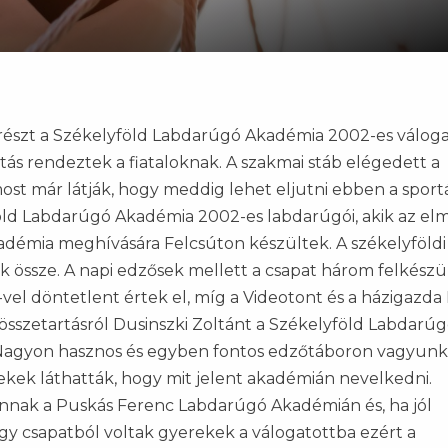
részt a Székelyföld Labdarúgó Akadémia 2002-es válogat
tás rendeztek a fiataloknak. A szakmai stáb elégedett a
k most már látják, hogy meddig lehet eljutni ebben a spor
öld Labdarúgó Akadémia 2002-es labdarúgói, akik az el
démia meghívására Felcsúton készültek. A székelyföldi
ák össze. A napi edzősek mellett a csapat három felkészü
-vel döntetlent értek el, míg a Videotont és a házigazda
sszetartásról Dusinszki Zoltánt a Székelyföld Labdarú
Nagyon hasznos és egyben fontos edzőtáboron vagyunk 
kek láthatták, hogy mit jelent akadémián nevelkedni.
nnak a Puskás Ferenc Labdarúgó Akadémián és, ha jól
égy csapatból voltak gyerekek a válogatottba ezért a