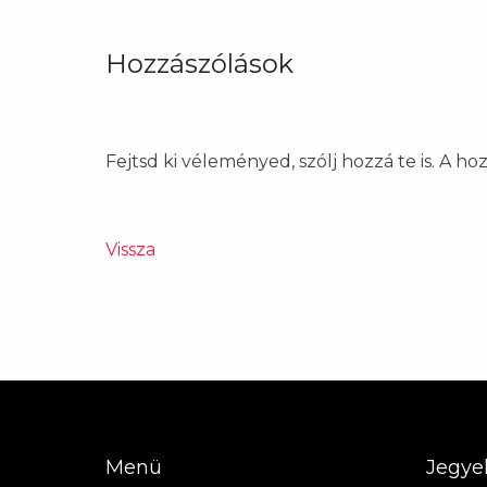
Hozzászólások
Fejtsd ki véleményed, szólj hozzá te is. A h
Vissza
Menü
Jegye