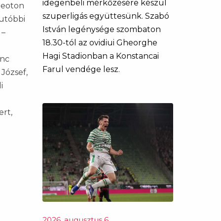
idegenbeli mérkőzésére készül
deoton
szuperligás együttesünk. Szabó
 utóbbi
István legénysége szombaton
 –
18.30-tól az ovidiui Gheorghe
Hagi Stadionban a Konstancai
enc
Farul vendége lesz.
 József,
i
ert,
2026. augusztus 6.