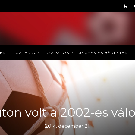
REK
GALÉRIA
CSAPATOK
JEGYEK ÉS BÉRLETEK
ton volt a 2002-es vál
2014. december 21.