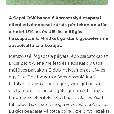
A Sepsi OSK hasonló korosztályú csapatai
elleni edzőmeccsel zárták pénteken délután
a hetet U14-es és U15-ös, elitligás
fiúcsapataink. Mindkét gárdánk győzelemmel
abszolválta találkozóját.
Metsző szél fogadta a pályára lépő csapatokat az
Erőss Zsolt Aréna melletti és a Kós Károly utcai
műfüves pályákon. Előbbi helyszínen az U14-es
együttesünk fogadta a Sepsi hasonló korú
fiataljait. Fazakas Tibor legénysége gól nélküli
első játékrész után két góllal jobbnak bizonyult
háromszéki ellenfelénél. A hazaiak Jánosi Zsolt
találatával szerezték meg a vezetést, aki Ambrus
Lukács beadását váltotta gólra. Az előnyt Fazakas