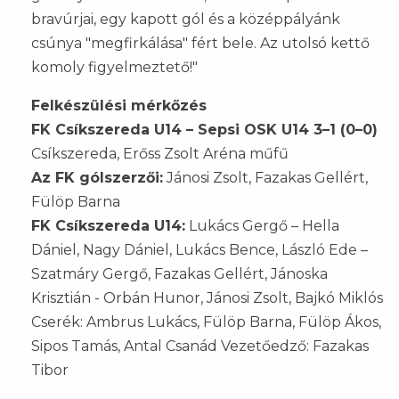
bravúrjai, egy kapott gól és a középpályánk
csúnya "megfirkálása" fért bele. Az utolsó kettő
komoly figyelmeztető!"
Felkészülési mérkőzés
FK Csíkszereda U14 – Sepsi OSK U14 3–1 (0–0)
Csíkszereda, Erőss Zsolt Aréna műfű
Az FK gólszerzői:
Jánosi Zsolt, Fazakas Gellért,
Fülöp Barna
FK Csíkszereda U14:
Lukács Gergő – Hella
Dániel, Nagy Dániel, Lukács Bence, László Ede –
Szatmáry Gergő, Fazakas Gellért, Jánoska
Krisztián - Orbán Hunor, Jánosi Zsolt, Bajkó Miklós
Cserék: Ambrus Lukács, Fülöp Barna, Fülöp Ákos,
Sipos Tamás, Antal Csanád Vezetőedző: Fazakas
Tibor