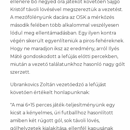
ellenére bő negyed óra játékot követően Sajgó
Kristóf távoli lövésével megszereztük a vezetést.
A mezőfölényünk dacára az OSK a mérkőzés
második felében több alkalommal veszélyesen
lódul meg ellentámadásban. Egy ilyen kontra
végén sikerült egyenlíteniük a piros-fehéreknek.
Hogy ne maradjon iksz az eredmény, arról Ilyés
Máté gondoskodott a lefújás előtti percekben,
miután a vezető találatunkhoz hasonló nagy gólt
szerzett.
Ubrankovics Zoltán vezetőedző a lefújást
követően értékelt honlapunknak:
"A mai 6×15 perces játék-teljesítményünk egy
kicsit a kényelmes, úri futballhoz hasonlított
amiben két rúgott gól, sok távoli lövés,
gólhelyzetek kialakítása, ellenfél kapusának