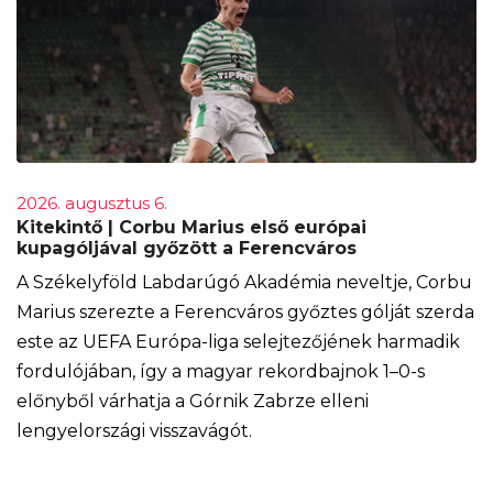
2026. augusztus 6.
Kitekintő | Corbu Marius első európai
kupagóljával győzött a Ferencváros
A Székelyföld Labdarúgó Akadémia neveltje, Corbu
Marius szerezte a Ferencváros győztes gólját szerda
este az UEFA Európa-liga selejtezőjének harmadik
fordulójában, így a magyar rekordbajnok 1–0-s
előnyből várhatja a Górnik Zabrze elleni
lengyelországi visszavágót.