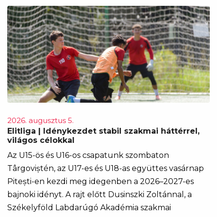
2026. augusztus 5.
Elitliga | Idénykezdet stabil szakmai háttérrel,
világos célokkal
Az U15-ös és U16-os csapatunk szombaton
Târgoviștén, az U17-es és U18-as együttes vasárnap
Pitești-en kezdi meg idegenben a 2026–2027-es
bajnoki idényt. A rajt előtt Dusinszki Zoltánnal, a
Székelyföld Labdarúgó Akadémia szakmai