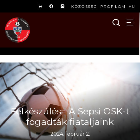
KÖZÖSSÉG
PROFILOM
HU
Felkészülés | A Sepsi OSK-t
fogadták fiataljaink
2024. február 2.