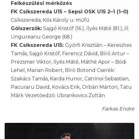
Felkészülési mérkőzés
FK Csíkszereda U15 – Sepsi OSK U15 2–1 (1–0)
Csíkszereda, Kós Károly u. műfű
Gólszerzők:
Sajgó Kristóf (16.), Ilyés Máté (81.), ill.
Ungureanu George (68.)
FK Csíkszereda U15:
Győrfi Krisztián – Keresztes
Tamás, Sajgó Kristóf, Ferencz Dávid, Bíró Artur –
Prezsmer Viktor, Ilyés Máté, Máthé Apor – Bódi
Lehel, Marian Robert, Bíró Botond Cserék:
Szakács Tamás, Karda Hunor, Catrinoi Sebastian,
Pacuraru David, Kovács Erik, Orbán Márton, Tatu
Márk Vezetőedző: Ubrankovics Zoltán
Farkas Endre