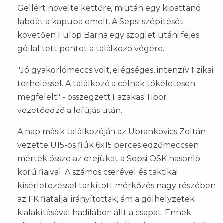
Gellért növelte kettőre, miután egy kipattanó
labdát a kapuba emelt. A Sepsi szépítését
követően Fülöp Barna egy szöglet utáni fejes
góllal tett pontot a találkozó végére.
"Jó gyakorlómeccs volt, elégséges, intenzív fizikai
terheléssel. A találkozó a célnak tökéletesen
megfelelt" - összegzett Fazakas Tibor
vezetőedző a lefújás után.
A nap másik találkozóján az Ubrankovics Zoltán
vezette U15-ös fiúk 6x15 perces edzőmeccsen
mérték össze az erejüket a Sepsi OSK hasonló
korú fiaival. A számos cserével és taktikai
kísérletezéssel tarkított mérkőzés nagy részében
az FK fiataljai irányítottak, ám a gólhelyzetek
kialakításával hadilábon állt a csapat. Ennek