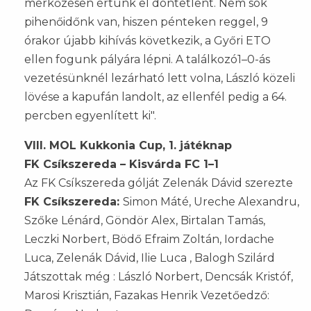
mérkőzésen értünk el döntetlent. Nem sok
pihenőidőnk van, hiszen pénteken reggel, 9
órakor újabb kihívás következik, a Győri ETO
ellen fogunk pályára lépni. A találkozó1–0-ás
vezetésünknél lezárható lett volna, László közeli
lövése a kapufán landolt, az ellenfél pedig a 64.
percben egyenlített ki".
VIII. MOL Kukkonia Cup, 1. játéknap
FK Csíkszereda – Kisvárda FC 1–1
Az FK Csíkszereda gólját Zelenák Dávid szerezte
FK Csíkszereda:
Simon Máté, Ureche Alexandru,
Szőke Lénárd, Göndör Alex, Birtalan Tamás,
Leczki Norbert, Bödő Efraim Zoltán, Iordache
Luca, Zelenák Dávid, Ilie Luca , Balogh Szilárd
Játszottak még : László Norbert, Dencsák Kristóf,
Marosi Krisztián, Fazakas Henrik Vezetőedző: