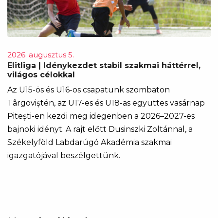
2026. augusztus 5.
Elitliga | Idénykezdet stabil szakmai háttérrel,
világos célokkal
Az U15-ös és U16-os csapatunk szombaton
Târgoviștén, az U17-es és U18-as együttes vasárnap
Pitești-en kezdi meg idegenben a 2026–2027-es
bajnoki idényt. A rajt előtt Dusinszki Zoltánnal, a
Székelyföld Labdarúgó Akadémia szakmai
igazgatójával beszélgettünk.