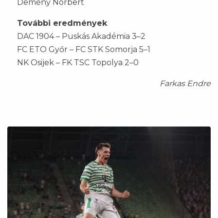
Demény Norbert
További eredmények
DAC 1904 – Puskás Akadémia 3–2
FC ETO Győr – FC STK Somorja 5–1
NK Osijek – FK TSC Topolya 2–0
Farkas Endre