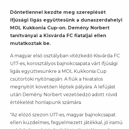
Döntetlennel kezdte meg szereplését
ifjúsági ligás együttesünk a dunaszerdahelyi
MOL Kukkonia Cup-on. Demény Norbert
tanítványai a Kisvárda FC fiataljai ellen
mutatkoztak be.
A magyar első osztályban vitézkedő Kisvárda FC
U17-es, korosztályos bajnokcsapata várt ifjúsági
ligás együttesünkre a MOL Kukkonia Cup
csütörtöki nyitónapján. A fiúk a hivatalos
megnyitót követően léptek pályára. A lefújást
után Demény Norbert vezetőedző adott rövid
értékelést honlapunk számára.
"Az előző szezon U17-es, magyar bajnokcsapat
ellen küzdelmes, fegyelmezett játékkal, jó iramú