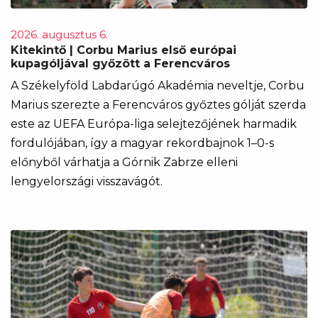
2026. augusztus 6.
Kitekintő | Corbu Marius első európai
kupagóljával győzött a Ferencváros
A Székelyföld Labdarúgó Akadémia neveltje, Corbu
Marius szerezte a Ferencváros győztes gólját szerda
este az UEFA Európa-liga selejtezőjének harmadik
fordulójában, így a magyar rekordbajnok 1–0-s
előnyből várhatja a Górnik Zabrze elleni
lengyelországi visszavágót.