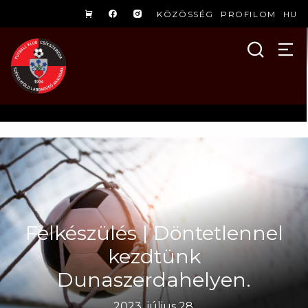
KÖZÖSSÉG
PROFILOM
HU
Felkészülés | Döntetlennel
kezdtünk
Dunaszerdahelyen.
2023. július 28.