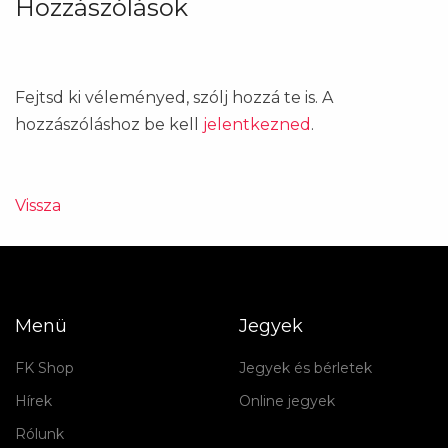
Hozzászólások
Fejtsd ki véleményed, szólj hozzá te is. A
hozzászóláshoz be kell
jelentkezned
.
Vissza
Menü
Jegyek
FK Shop
Jegyek és bérletek
Hírek
Online jegyek
Rólunk