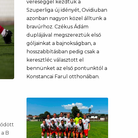
vereséggel kezdtük a
Szuperliga új idényét, Ovidiuban
azonban nagyon közel álltunk a
bravúrhoz. Czékus Ádám
duplájával megszereztük első
góljainkat a bajnokságban, a
hosszabbításban pedig csak a
keresztléc választott el
bennünket az első pontunktól a
Konstancai Farul otthonában.
ződött
 a B