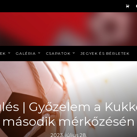
REK
GALÉRIA
CSAPATOK
JEGYEK ÉS BÉRLETEK
lés | Győzelem a Kuk
második mérkőzésén
2023. július 28.