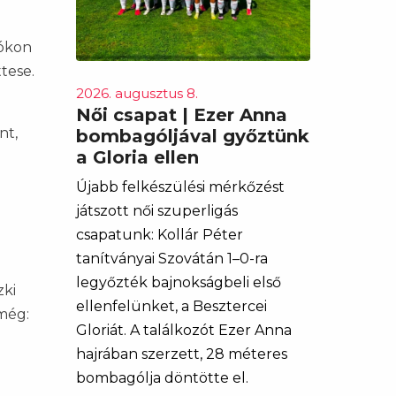
tókon
tese.
2026. augusztus 8.
Női csapat | Ezer Anna
nt,
bombagóljával győztünk
a Gloria ellen
Újabb felkészülési mérkőzést
játszott női szuperligás
csapatunk: Kollár Péter
tanítványai Szovátán 1–0-ra
legyőzték bajnokságbeli első
zki
ellenfelünket, a Besztercei
 még:
Gloriát. A találkozót Ezer Anna
hajrában szerzett, 28 méteres
bombagólja döntötte el.