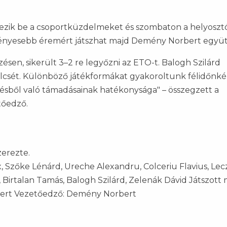
ejezik be a csoportküzdelmeket és szombaton a helyosz
fényesebb éremért játszhat majd Demény Norbert együt
ésen, sikerült 3–2 re legyőzni az ETO-t. Balogh Szilárd
ét. Különböző játékformákat gyakoroltunk félidőnké
sből való támadásainak hatékonysága" – összegzett a
tőedző.
zerezte.
 Szőke Lénárd, Ureche Alexandru, Colceriu Flavius, Lec
 Birtalan Tamás, Balogh Szilárd, Zelenák Dávid Játszott
orbert Vezetőedző: Demény Norbert