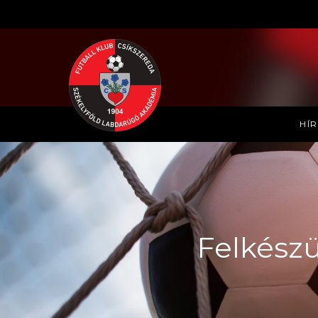
HÍ
Felkészü