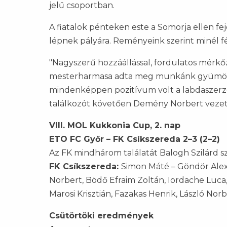
jelű csoportban.
A fiatalok pénteken este a Somorja ellen f
lépnek pályára. Reményeink szerint minél 
"Nagyszerű hozzáállással, fordulatos mérkőz
mesterharmasa adta meg munkánk gyümölcs
mindenképpen pozitívum volt a labdaszerzé
találkozót követően Demény Norbert veze
VIII. MOL Kukkonia Cup, 2. nap
ETO FC Győr – FK Csíkszereda 2–3 (2–2)
Az FK mindhárom találatát Balogh Szilárd s
FK Csíkszereda:
Simon Máté – Göndör Alex,
Norbert, Bödő Efraim Zoltán, Iordache Luca,
Marosi Krisztián, Fazakas Henrik, László N
Csütörtöki eredmények