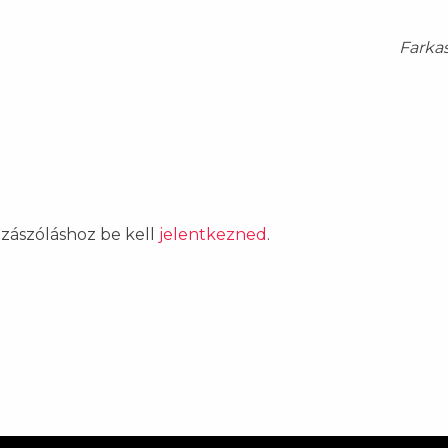
Farka
ozzászóláshoz be kell
jelentkezned
.