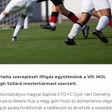
atta szereplését ifiligás együttesünk a VIII. MOL
gh Szilárd mesterhármast szerzett.
s, korosztályos magyar bajnok ETO FC Győr várt Demény
piros-fekete fiúk a négy gólt hozó és döntetlenre vég
k javára fordították a találkozót és átvették a vezetést