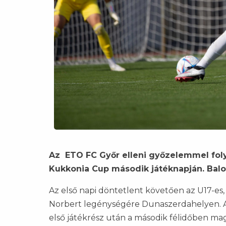
Az ETO FC Győr elleni győzelemmel folyt
Kukkonia Cup második játéknapján. Balo
Az első napi döntetlent követően az U17-e
Norbert legénységére Dunaszerdahelyen. A 
első játékrész után a második félidőben magu