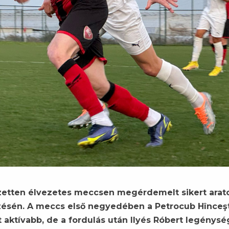
zetten élvezetes meccsen megérdemelt sikert arato
ésén. A meccs első negyedében a Petrocub Hînceşt
 aktívabb, de a fordulás után Ilyés Róbert legénys