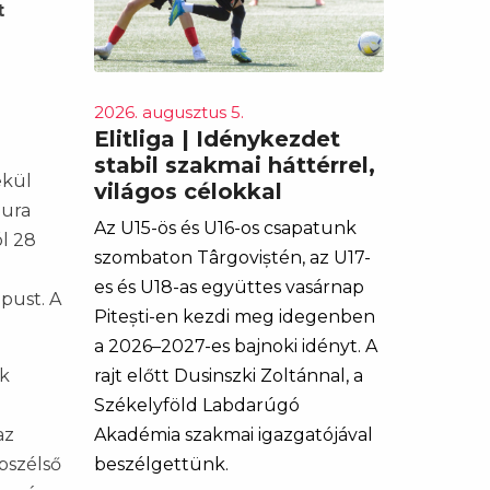
t
2026. augusztus 5.
Elitliga | Idénykezdet
stabil szakmai háttérrel,
ekül
világos célokkal
pura
Az U15-ös és U16-os csapatunk
ól 28
szombaton Târgoviștén, az U17-
es és U18-as együttes vasárnap
pust. A
Pitești-en kezdi meg idegenben
a 2026–2027-es bajnoki idényt. A
rajt előtt Dusinszki Zoltánnal, a
ok
Székelyföld Labdarúgó
Akadémia szakmai igazgatójával
az
beszélgettünk.
bbszélső