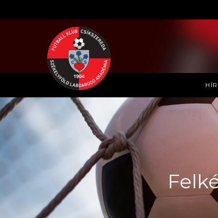
HÍ
Felké