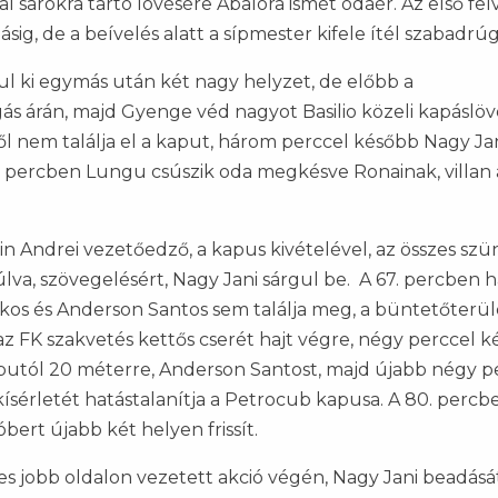
bal sarokra tartó lövésére Abalora ismét odaér. Az első fe
sig, de a beívelés alatt a sípmester kifele ítél szabadrúg
ul ki egymás után két nagy helyzet, de előbb a
 árán, majd Gyenge véd nagyot Basilio közeli kapáslöv
 nem találja el a kaput, három perccel később Nagy Jan
1. percben Lungu csúszik oda megkésve Ronainak, villan 
in Andrei vezetőedző, a kapus kivételével, az összes sz
múlva, szövegelésért, Nagy Jani sárgul be. A 67. percben
Bakos és Anderson Santos sem találja meg, a büntetőterü
 az FK szakvetés kettős cserét hajt végre, négy perccel 
 kaputól 20 méterre, Anderson Santost, majd újabb négy p
kísérletét hatástalanítja a Petrocub kapusa. A 80. percb
bert újabb két helyen frissít.
tes jobb oldalon vezetett akció végén, Nagy Jani beadását