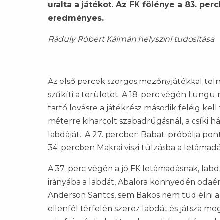
uralta a játékot. Az FK fölénye a 83. per
eredményes.
Ráduly Róbert Kálmán helyszíni tudosítása
Az első percek szorgos mezőnyjátékkal teln
szűkíti a területet. A 18. perc végén Lungu
tartó lövésre a játékrész második feléig kel
méterre kiharcolt szabadrúgásnál, a csíki há
labdáját. A 27. percben Babati próbálja pon
34. percben Makrai viszi túlzásba a letámadá
A 37. perc végén a jó FK letámadásnak, labd
irányába a labdát, Abalora könnyedén odaér
Anderson Santos, sem Bakos nem tud élni a 
ellenfél térfelén szerez labdát és játsza m