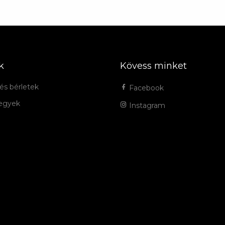
k
Kövess minket
és bérletek
Facebook
jegyek
Instagram