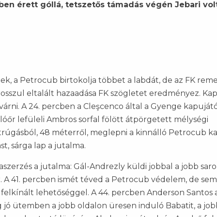
cben érett góllá, tetszetős támadás végén Jebari vol
ek, a Petrocub birtokolja többet a labdát, de az FK rem
 rosszul eltalált hazaadása FK szögletet eredményez. Ka
l várni. A 24. percben a Cleşcenco által a Gyenge kapuját
lóőr lefüleli Ambros sorfal fölött átpörgetett mélységi
trúgásból, 48 méterről, meglepni a kinnálló Petrocub ka
st, sárga lap a jutalma.
aszerzés a jutalma: Gál-Andrezly küldi jobbal a jobb sar
. A 41. percben ismét téved a Petrocub védelem, de sem
felkínált lehetőséggel. A 44. percben Anderson Santos 
eg jó ütemben a jobb oldalon üresen induló Babatit, a jo