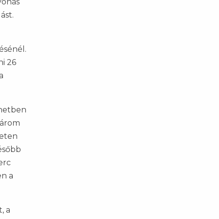
lvonás
ást.
ésénél.
i 26
a
ünetben
 három
leten
később
erc
en a
, a