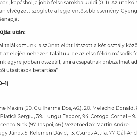
i, kapásból, a jobb felső sarokba küldi (0–1). Az utolsó 
an elvégzett szöglete a legjelentősebb esemény. Gyen
ésnapját.
újás után:
találkoztunk, a szünet előtt látszott a két osztály közö
t az elején nehezen találtuk, de az első félidő második 
k egyre jobban összeáll, ami a csapatnak önbizalmat ad
i utasítások betartása".
0–1)
iche Maxim (50. Guilherme Dos, 46.), 20. Melachio Donald, 
1. Plătică Sergiu, 39. Lungu Teodor, 94. Cotogoi Cornel – 9.
eşcenco Nick (97. Iosipoi, 46.) Vezetőedző: Martin Andrei
agy János, 5. Kelemen Dávid, 13. Csürös Attila, 77. Gál-An