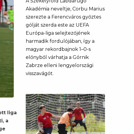
A Székelyföld Labdarúgó
Akadémia neveltje, Corbu Marius
szerezte a Ferencváros győztes
gólját szerda este az UEFA
Európa-liga selejtezőjének
harmadik fordulójában, így a
magyar rekordbajnok 1–0-s
előnyből várhatja a Górnik
Zabrze elleni lengyelországi
visszavágót.
tt liga
i, a
ége