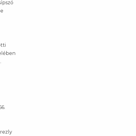
sípszó
ge
tti
felében
.
66.
drezly