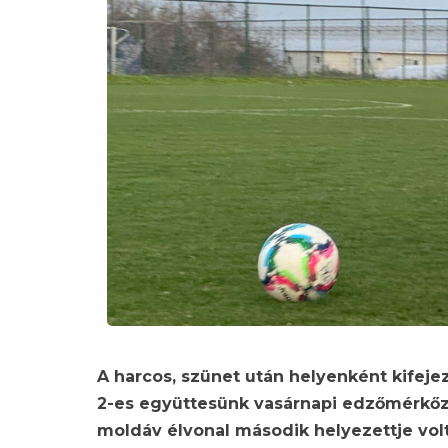
A harcos, szünet után helyenként kifeje
2-es együttesünk vasárnapi edzőmérkőz
moldáv élvonal második helyezettje volt