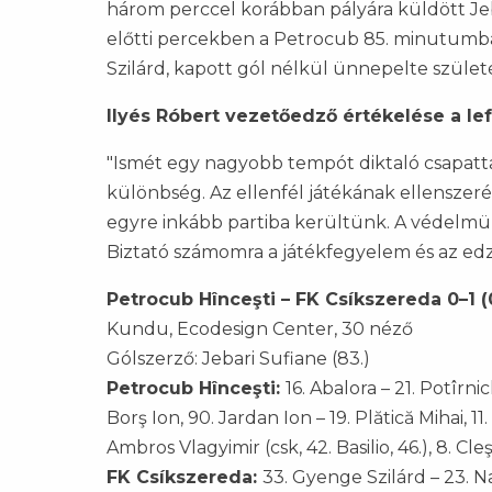
három perccel korábban pályára küldött Jebar
előtti percekben a Petrocub 85. minutumb
Szilárd, kapott gól nélkül ünnepelte szület
Ilyés Róbert vezetőedző értékelése a lef
"Ismét egy nagyobb tempót diktaló csapattal 
különbség. Az ellenfél játékának ellenszeré
egyre inkább partiba kerültünk. A védelmün
Biztató számomra a játékfegyelem és az edző
Petrocub Hînceşti – FK Csíkszereda 0–1 (
Kundu, Ecodesign Center, 30 néző
Gólszerző: Jebari Sufiane (83.)
Petrocub Hînceşti:
16. Abalora – 21. Potîrn
Borş Ion, 90. Jardan Ion – 19. Plătică Mihai, 1
Ambros Vlagyimir (csk, 42. Basilio, 46.), 8. Cl
FK Csíkszereda:
33. Gyenge Szilárd – 23. N