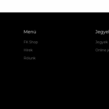
Menü
Jegye
FK Shop
Jegyek 
Hírek
Online 
Rólunk