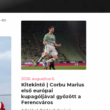
-es
2026. augusztus 6.
Kitekintő | Corbu Marius
első európai
kupagóljával győzött a
Ferencváros