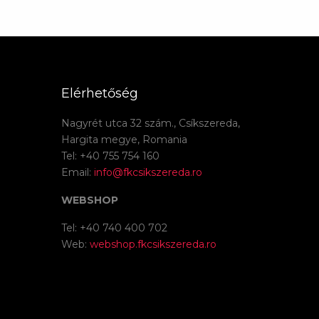
Elérhetőség
Nagyrét utca 32 szám., Csíkszereda,
Hargita megye, Romania
Tel: +40 755 754 160
Email:
info@fkcsikszereda.ro
WEBSHOP
Tel: +40 740 400 702
Web:
webshop.fkcsikszereda.ro