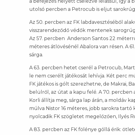
a befejezés helyett cselezve lelassul, így a 
utolsó percben a Petrocub is eljut sarokrúgá
Az 50. percben az FK labdavesztéséből alak
visszarendeződő védők mentenek sarogrúgás
Az 57. percben Anderson Santos 22 méterről
méteres átlövésénél Abalora van résen. A 6
sárga.
A 63. percben hetet cserél a Petrocub, Mart
le nem cserélt játékosát lehívja. Két perc 
FK játékos is gólt szerezhetne, de Makrai, 
belülről, az útat a kapu felé. A 70. percben
Korli állítja meg, sárga lap árán, a moldáv
múlva Nistor 16 méteres, jobb sarokra tartó 
nyolcadik FK szögletet megelőzően, Ilyés Ró
A 83. percben az FK fölénye góllá érik: ötle