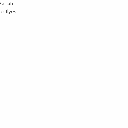
 Babati
ő: Ilyés