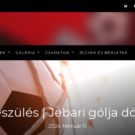
REK
GALÉRIA
CSAPATOK
JEGYEK ÉS BÉRLETEK
szülés | Jebari gólja d
2024. február 11.