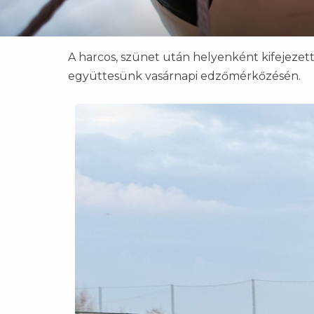
A harcos, szünet után helyenként kifejezet
együttesünk vasárnapi edzőmérkőzésén.