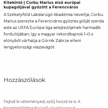
Kitekintő | Corbu Marius első európai
kupagóljával győzött a Ferencváros
A Székelyföld Labdarúgó Akadémia neveltje, Corbu
Marius szerezte a Ferencváros győztes gólját szerda
este az UEFA Európa-liga selejtezőjének harmadik
fordulójában, így a magyar rekordbajnok 1–0-s
előnyből várhatja a Górnik Zabrze elleni
lengyelországi visszavágót.
Hozzászólások
Fejtsd ki véleményed, szólj hozzá te is. A