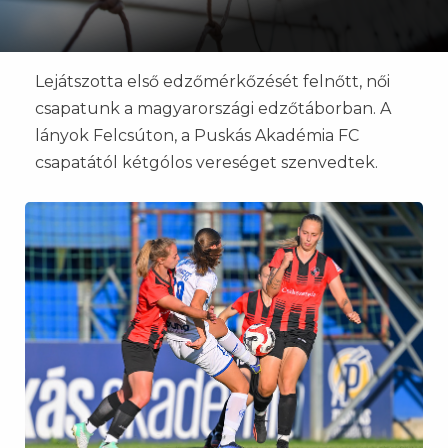
Lejátszotta első edzőmérkőzését felnőtt, női
csapatunk a magyarországi edzőtáborban. A
lányok Felcsúton, a Puskás Akadémia FC
csapatától kétgólos vereséget szenvedtek.