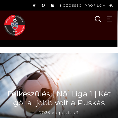
KÖZÖSSÉG
PROFILOM
HU
Felkészülés | Női Liga 1 | Két
góllal jobb volt a Puskás
2023. augusztus 3.