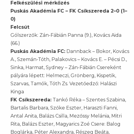
Felkészülési mérkőzés
Puskás Akadémia FC – FK Csíkszereda 2–0 (1–
0)
Felcsút
Gólszerzők: Zán-Fábián Panna (9.), Kovács Aida
(66.)
Puskás Akadémia FC:
Dannback – Bokor, Kovács
A., Szemán-Tóth, Palakovics – Kovács E. – Pécsi D.,
Sinka, Harmat, Sydney – Zán-Fábián Csereként
pályára lépett: Helmeczi, Grönberg, Kispetik,
Szarvas, Tamók, Tóth Zs. Vezetőedző: Halászi
Kinga
FK Csíkszereda:
Tankó Réka – Szentes Szabina,
Bartalis Barbara, Szőke Eszter, Haraszti Fanni,
Antal Anita, Balázs Csilla, Mezőssy Melánia, Mitri
Rita, Balázs Eszter, Magyarics Zoé Csere: Balog
Boglárka, Péter Alexandra, Részeg Beáta,