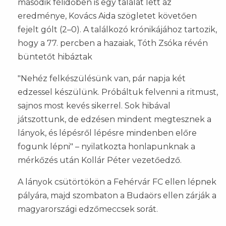
második félidőben is egy találat lett az
eredménye, Kovács Aida szögletet követően
fejelt gólt (2–0). A találkozó krónikájához tartozik,
hogy a 77. percben a hazaiak, Tóth Zsóka révén
büntetőt hibáztak
"Nehéz felkészülésünk van, pár napja két
edzessel készülünk. Próbáltuk felvenni a ritmust,
sajnos most kevés sikerrel. Sok hibával
játszottunk, de edzésen mindent megtesznek a
lányok, és lépésről lépésre mindenben előre
fogunk lépni" – nyilatkozta honlapunknak a
mérkőzés után Kollár Péter vezetőedző.
A lányok csütörtökön a Fehérvár FC ellen lépnek
pályára, majd szombaton a Budaörs ellen zárják a
magyarországi edzőmeccsek sorát.