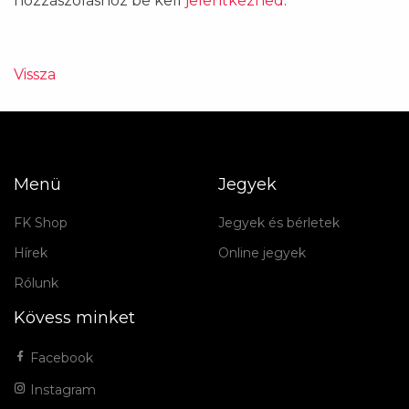
hozzászóláshoz be kell
jelentkezned
.
Vissza
Menü
Jegyek
FK Shop
Jegyek és bérletek
Hírek
Online jegyek
Rólunk
Kövess minket
Facebook
Instagram