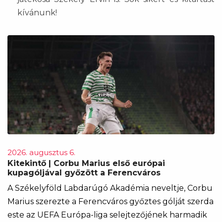
kívánunk!
2026. augusztus 6.
Kitekintő | Corbu Marius első európai
kupagóljával győzött a Ferencváros
A Székelyföld Labdarúgó Akadémia neveltje, Corbu
Marius szerezte a Ferencváros győztes gólját szerda
este az UEFA Európa-liga selejtezőjének harmadik