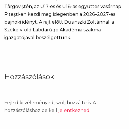
Târgoviștén, az U17-es és U18-as együttes vasárnap
Pitești-en kezdi meg idegenben a 2026–2027-es
bajnoki idényt. A rajt előtt Dusinszki Zoltánnal, a
Székelyföld Labdarúgó Akadémia szakmai
igazgatójával beszélgettünk.
Hozzászólások
Fejtsd ki véleményed, szólj hozzá te is. A
hozzászóláshoz be kell
jelentkezned
.