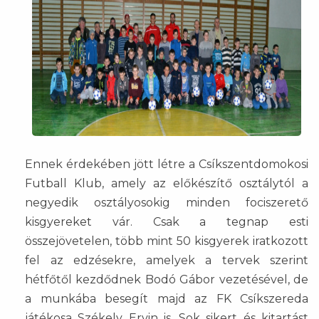
Ennek érdekében jött létre a Csíkszentdomokosi
Futball Klub, amely az előkészítő osztálytól a
negyedik osztályosokig minden fociszerető
kisgyereket vár. Csak a tegnap esti
összejövetelen, több mint 50 kisgyerek iratkozott
fel az edzésekre, amelyek a tervek szerint
hétfőtől kezdődnek Bodó Gábor vezetésével, de
a munkába besegít majd az FK Csíkszereda
játékosa Székely Ervin is. Sok sikert és kitartást