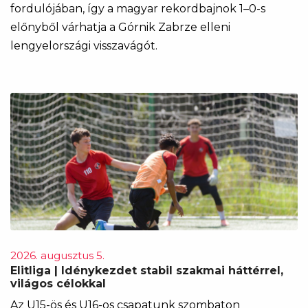
fordulójában, így a magyar rekordbajnok 1–0-s
előnyből várhatja a Górnik Zabrze elleni
lengyelországi visszavágót.
2026. augusztus 5.
Elitliga | Idénykezdet stabil szakmai háttérrel,
világos célokkal
Az U15-ös és U16-os csapatunk szombaton