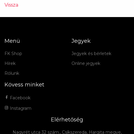
Vissza
Menü
Jegyek
FK Shop
Jegyek és bérletek
Hírek
Online jegyek
Rólunk
Kövess minket
Facebook
Instagram
Elérhetőség
Nagyrét utca 32 szám., Csíkszereda, Hargita megye,