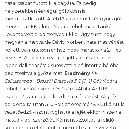
hazai csapat futott ki a pályára. Ez pedig
helyzetekben és végül gólokban is
megmutatkozott. A félidő közepénél két gyors gólt
szerzett az FK: előbb Modra Lehel, majd Tankó
Levente volt eredményes. Ekkor úgy tűnt, hogy
megvan a meccs, de Dávid Norbert hatalmas védést
kellett bemutasson ahhoz, hogy maradjon a 2–1-es
vezetés. A találkozó végén jött a csattanó: egy
jobboldali beadást Csűrös Attila bólintott a hálóba,
bebiztosítva a győzelmet.
Eredmény
FK
Csíkszereda – Brassói Brasovia 3–1 (0–1) Gól:
Modra
Lehel, Tankó Levente és Csűrös Attila. Az U16-os
csapat Pazar módon kezdte a mérkőzést. Alig tíz
perc eltelte után 3–0 volt az eredmény. Kurkó Attila
vezetőedző viszont foghatta a fejét ekkor, hiszen a
második gól szerzőjét, Kémenes Zsoltot, a félidő
közepén idő előtt átöltözni küldte a játékvezető