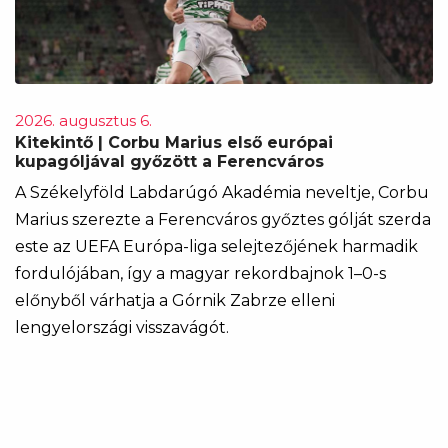
2026. augusztus 6.
Kitekintő | Corbu Marius első európai
kupagóljával győzött a Ferencváros
A Székelyföld Labdarúgó Akadémia neveltje, Corbu
Marius szerezte a Ferencváros győztes gólját szerda
este az UEFA Európa-liga selejtezőjének harmadik
fordulójában, így a magyar rekordbajnok 1–0-s
előnyből várhatja a Górnik Zabrze elleni
lengyelországi visszavágót.