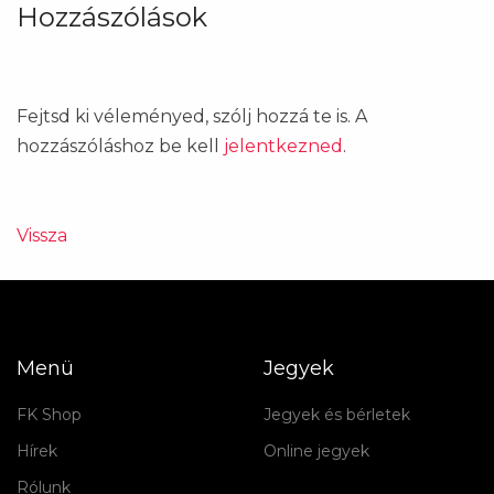
Hozzászólások
Fejtsd ki véleményed, szólj hozzá te is. A
hozzászóláshoz be kell
jelentkezned
.
Vissza
Menü
Jegyek
FK Shop
Jegyek és bérletek
Hírek
Online jegyek
Rólunk