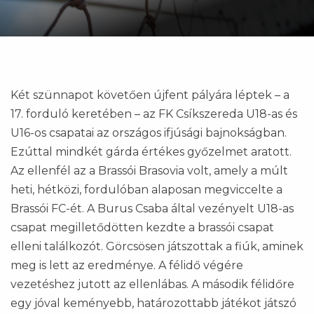
Két szünnapot követően újfent pályára léptek – a
17. forduló keretében – az FK Csíkszereda U18-as és
U16-os csapatai az országos ifjúsági bajnokságban.
Ezúttal mindkét gárda értékes győzelmet aratott.
Az ellenfél az a Brassói Brasovia volt, amely a múlt
heti, hétközi, fordulóban alaposan megviccelte a
Brassói FC-ét. A Burus Csaba által vezényelt U18-as
csapat megilletődötten kezdte a brassói csapat
elleni találkozót. Görcsösen játszottak a fiúk, aminek
meg is lett az eredménye. A félidő végére
vezetéshez jutott az ellenlábas. A második félidőre
egy jóval keményebb, határozottabb játékot játszó