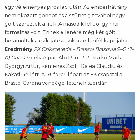
egy véleményes piros lap után. Az emberhátrány
nem okozott gondot és a szünetig további négy
gólt szereztek a fiúk. A második félidő így már
formalitás volt. Ennek ellenére még két gólt
berámoltak a csíki játékosok az ellenfél kapujába.
Eredmény
FK Csíkszereda – Brassói Brasovia 9–0 (7–
0) Gól:
Gergely Alpár, Alb Paul 2-2, Kurkó Márk,
Györgyi Artúr, Kémenes Zsolt, Galea Claudiu és
Kakasi Gellért. A 18. fordulóban az FK csapatai a
Brassói Corona vendégei lesznek szerdán.