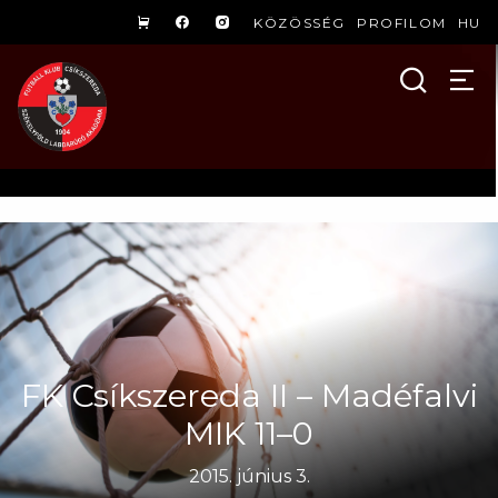
KÖZÖSSÉG
PROFILOM
HU
FK Csíkszereda II – Madéfalvi
MIK 11–0
2015. június 3.