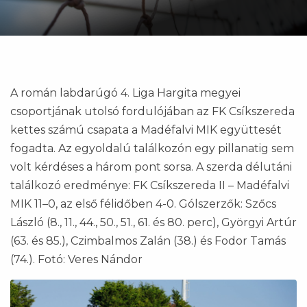
A román labdarúgó 4. Liga Hargita megyei
csoportjának utolsó fordulójában az FK Csíkszereda
kettes számú csapata a Madéfalvi MIK együttesét
fogadta. Az egyoldalú találkozón egy pillanatig sem
volt kérdéses a három pont sorsa. A szerda délutáni
találkozó eredménye: FK Csíkszereda II – Madéfalvi
MIK 11–0, az első félidőben 4-0. Gólszerzők: Szőcs
László (8., 11., 44., 50., 51., 61. és 80. perc), Györgyi Artúr
(63. és 85.), Czimbalmos Zalán (38.) és Fodor Tamás
(74.). Fotó: Veres Nándor