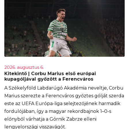
2026. augusztus 6.
Kitekintő | Corbu Marius első európai
kupagóljával győzött a Ferencváros
A Székelyföld Labdarúgó Akadémia neveltje, Corbu
Marius szerezte a Ferencváros győztes gólját szerda
este az UEFA Európa-liga selejtezőjének harmadik
fordulójában, így a magyar rekordbajnok 1–0-s
előnyből várhatja a Górnik Zabrze elleni
lengyelországi visszavágót.