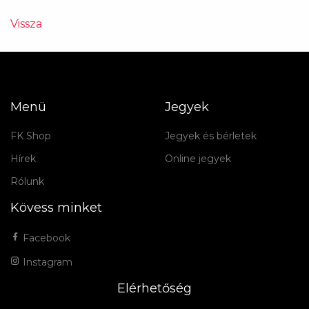
Vissza
Menü
Jegyek
FK Shop
Jegyek és bérletek
Hírek
Online jegyek
Rólunk
Kövess minket
Facebook
Instagram
Elérhetőség