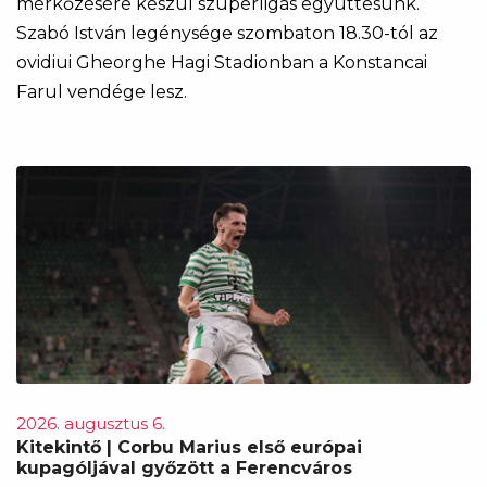
mérkőzésére készül szuperligás együttesünk.
Szabó István legénysége szombaton 18.30-tól az
ovidiui Gheorghe Hagi Stadionban a Konstancai
Farul vendége lesz.
2026. augusztus 6.
Kitekintő | Corbu Marius első európai
kupagóljával győzött a Ferencváros