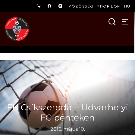
KÖZÖSSÉG
PROFILOM
HU
FK Csíkszereda – Udvarhelyi
FC pénteken
2016. május 10.