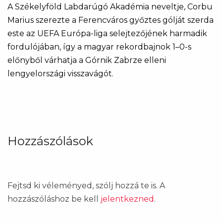
A Székelyföld Labdarúgó Akadémia neveltje, Corbu
Marius szerezte a Ferencváros győztes gólját szerda
este az UEFA Európa-liga selejtezőjének harmadik
fordulójában, így a magyar rekordbajnok 1–0-s
előnyből várhatja a Górnik Zabrze elleni
lengyelországi visszavágót.
Hozzászólások
Fejtsd ki véleményed, szólj hozzá te is. A
hozzászóláshoz be kell
jelentkezned
.