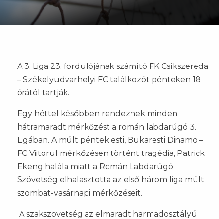
A 3. Liga 23. fordulójának számító FK Csíkszereda
– Székelyudvarhelyi FC találkozót pénteken 18
órától tartják.
Egy héttel későbben rendeznek minden
hátramaradt mérkőzést a román labdarúgó 3.
Ligában. A múlt péntek esti, Bukaresti Dinamo –
FC Viitorul mérkőzésen történt tragédia, Patrick
Ekeng halála miatt a Román Labdarúgó
Szövetség elhalasztotta az első három liga múlt
szombat-vasárnapi mérkőzéseit.
A szakszövetség az elmaradt harmadosztályú