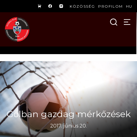
KÖZÖSSÉG
PROFILOM
HU
Gólban gazdag mérkőzések
2017. június 20.