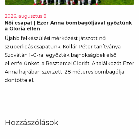
2026. augusztus 8.
Női csapat | Ezer Anna bombagóljával győztünk
a Gloria ellen
Újabb felkészülési mérkőzést játszott női
szuperligás csapatunk: Kollár Péter tanítványai
Szovátán 1–0-ra legyőzték bajnokságbeli első
ellenfelünket, a Besztercei Gloriát. A találkozót Ezer
Anna hajrában szerzett, 28 méteres bombagólja
döntötte el.
Hozzászólások