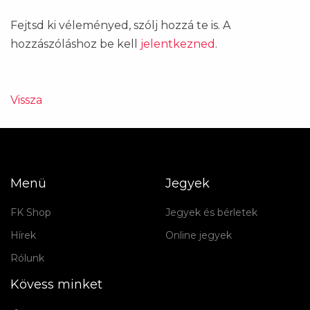
Fejtsd ki véleményed, szólj hozzá te is. A
hozzászóláshoz be kell
jelentkezned
.
Vissza
Menü
Jegyek
FK Shop
Jegyek és bérletek
Hírek
Online jegyek
Rólunk
Kövess minket