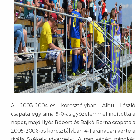
A 2003-2004-es korosztályban Albu László
csapata egy sima 9-0-ás győzelemmel indította a
napot, majd Ilyés Róbert és Bajkó Barna csapata a
2005-2006-os korosztályban 4-1 arányban verte a
rivális Székelyudvarhelyt. A nap végén mindkét