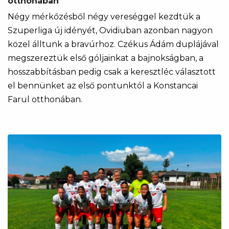
otthonában
Négy mérkőzésből négy vereséggel kezdtük a
Szuperliga új idényét, Ovidiuban azonban nagyon
közel álltunk a bravúrhoz. Czékus Ádám duplájával
megszereztük első góljainkat a bajnokságban, a
hosszabbításban pedig csak a keresztléc választott
el bennünket az első pontunktól a Konstancai
Farul otthonában.