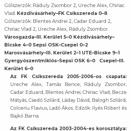
Gólszerzők: Ráduly Zsombor 2, Ureche Alex, Chiriac
Vlad.
Kézdivásárhely–FK Csíkszereda 0–8
Gólszerzők: Blentes Andrei 2, Cadar Eduard 2,
Chiriac Vlad 2, Ureche Alex, Ráduly Zsombor.
Városgazda–III. Kerület 5–0
Kézdivásárhely–
Bicske 4–0
Sepsi OSK–Csepel 0–2
Marosvásárhely–III. Kerület 2–1
UTE–Bicske 9–1
Gyergyószentmiklós–Sepsi OSK 6–0
Csepel–III.
Kerület 6–0
Az FK Csíkszereda 2005-2006-os csapata:
Ureche Alex, Tamás Bence, Ráduly Zsombor,
Cadar Eduard, Blentes Andrei, Chiriac Vlad, Becze
Mátyás, Csedő Szilárd, Láday Dávid, Balogh Szilárd,
Colceriu Flavius, Ladó Ákos. Edzők: Ilyés Róbert és
Bajkó Barna.
Az FK Csíkszereda 2003-2004-es korosztálya: