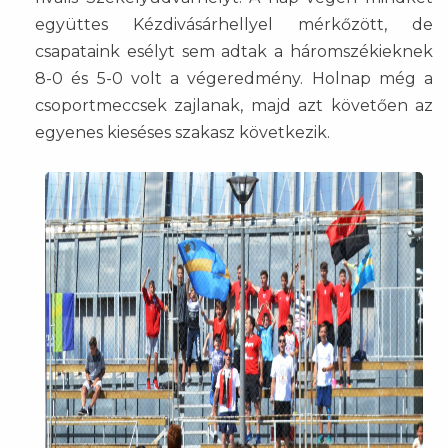
együttes Kézdivásárhellyel mérkőzött, de
csapataink esélyt sem adtak a háromszékieknek
8-0 és 5-0 volt a végeredmény. Holnap még a
csoportmeccsek zajlanak, majd azt követően az
egyenes kieséses szakasz következik.